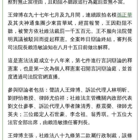
察對無正當理由，且勸阻不聽跟追行為處罰並無不當。
王煒博在九十七年七月及九月間，連續跟拍名模
孫正華
及其夫神通集團少東苗華斌，經苗報警，王因勸阻不
聽，被警方依社維法裁罰一千五百元。王不服向法院聲
明異議被駁回而提起釋憲。全案昨日辯論終結，審判長
司法院長賴浩敏諭知在八月十五日前做出解釋。
這是憲法法庭成立十八年來，第七件進行言詞辯論的釋
憲案，也是第一次為個人釋憲案召開言詞辯論庭，並首
度透過司法院官網直播。
參與辯論者包括：聲請人王煒博、訴訟代理人林明昕、
劉靜怡教授、律師尤伯祥；社維法主管機關內政部代表
劉文仕參事、訴訟代理人學者陳清秀、蔡震榮、律師尤
英夫；三位鑑定人石世豪、李念祖、翁秀琪。十五位大
法官全部出席，由賴浩敏擔任審判長。
王煒博主張，社維法八十九條第二款屬行政制裁，該條