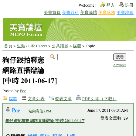
Welcome!
登入
註冊
美寶首頁
美寶百科
美寶論壇
美寶落格
美寶地圖
首頁
>
生涯 / Life Career
>
公共議題
>
媒體
> Topic
狗仔跟拍釋憲
Advanced
網路直播辯論
[中時 2011-06-17]
Posted by
Poe
媒體
文章列表
發表文章
PDF 列印（下載）
Poe
June 17, 2011 09:31AM
[
站內寄信 / PM
]
發表文章數: 29
狗仔跟拍釋憲 網路直播辯論 [中時 2011-06-17]