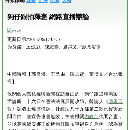
分類標籤:
媒體
司法
記者
人權
狗仔跟拍釋憲 網路直播辯論
更新日期:
2011/06/17 03:16
郭良傑、王己由、陳志賢、蕭博文／台北報導
中國時報【郭良傑、王己由、陳志賢、蕭博文／台北報
導】
攸關個人隱私權與新聞採訪自由的「狗仔跟追釋憲案」
辯論庭，十六日在憲法法庭展開攻防。聲請人《
蘋果日
報
》記者王煒博強調，社維法八十九條第二款已侵害新
聞自由，應宣告違憲無效；主管機關
內政部
強調合憲，
並以英國黛安娜王妃遭狗仔跟拍車禍身亡為例，認為警