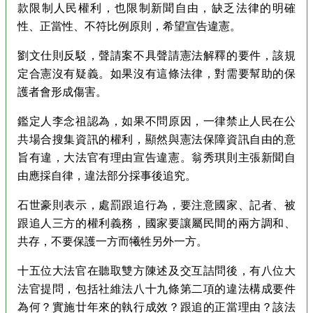
款限制人民權利，也限制新聞自由，缺乏法律的明確
性、正當性、不符比例原則，希望宣告違憲。
劉文仕則反駁，聲請案不具聲請憲法解釋的要件，該規
定合憲沒有疑義。如果沒有這條法律，對需要幫助的保
護者會形成傷害。
鑑定人李念祖認為，如果不問原因，一律禁止人民在公
共場合搜集資訊的權利，顯然與憲法保障資訊自由的意
旨有違，大法官有理由宣告違憲。翁秀琪則主張新聞自
由應採自律，違法部分採事後追究。
石世豪則表示，處罰跟追行為，要注意國家、記者、被
跟追人三方的權利義務，國家要讓屬民間的兩方調和、
共存，不要保護一方而犧牲另外一方。
十五位大法官在聽取雙方陳述及交互詰問後，有八位大
法官提問，包括社維法八十九條第二項的違法構成要件
為何？實施廿年來的執行成效？跟追的正當理由？該法