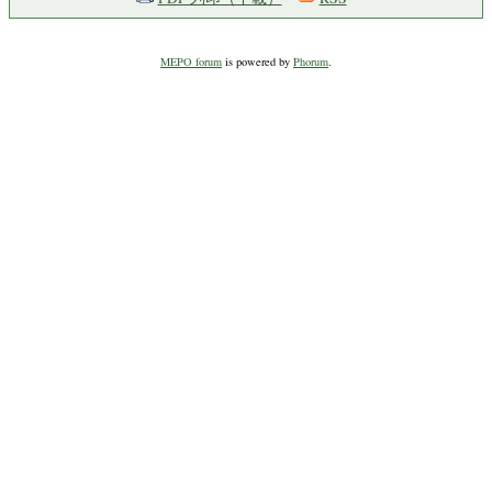
MEPO forum
is powered by
Phorum
.