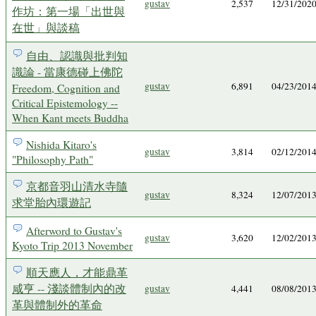
gustav
2,537
12/31/202
作坊：第一場「出世與
在世」與談稿
自由、認識與批判知
識論 - 當康德碰上佛陀
gustav
6,891
04/23/201
Freedom, Cognition and
Critical Epistemology --
When Kant meets Buddha
Nishida Kitaro's
gustav
3,814
02/12/201
"Philosophy Path"
京都音羽山清水寺隨
gustav
8,324
12/07/201
求堂胎內環遊記
Afterword to Gustav's
gustav
3,620
12/02/201
Kyoto Trip 2013 November
順天應人，才能鼎革
咸亨 -- 淺談體制內的改
gustav
4,441
08/08/201
革與體制外的革命