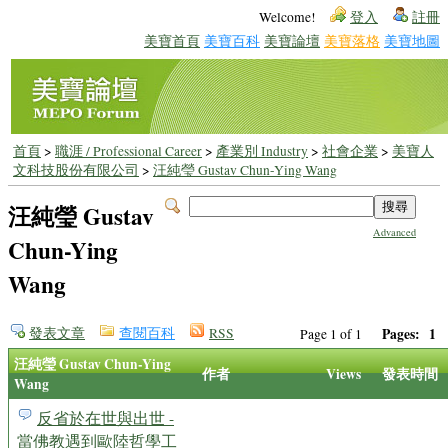
Welcome!
登入
註冊
美寶首頁
美寶百科
美寶論壇
美寶落格
美寶地圖
首頁
>
職涯 / Professional Career
>
產業別 Industry
>
社會企業
>
美寶人
文科技股份有限公司
>
汪純瑩 Gustav Chun-Ying Wang
汪純瑩 Gustav
Advanced
Chun-Ying
Wang
發表文章
查閱百科
RSS
Pages:
1
Page 1 of 1
汪純瑩 Gustav Chun-Ying
作者
Views
發表時間
Wang
反省於在世與出世 -
當佛教遇到歐陸哲學工