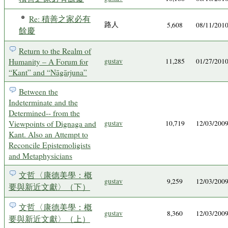
Re: 積善之家必有
路人
5,608
08/11/201
餘慶
Return to the Realm of
Humanity – A Forum for
gustav
11,285
01/27/201
“Kant” and “Nāgārjuna”
Between the
Indeterminate and the
Determined-- from the
Viewpoints of Dignaga and
gustav
10,719
12/03/200
Kant. Also an Attempt to
Reconcile Epistemoligists
and Metaphysicians
文哲〈康德美學：概
gustav
9,259
12/03/200
要與新近文獻〉（下）
文哲〈康德美學：概
gustav
8,360
12/03/200
要與新近文獻〉（上）