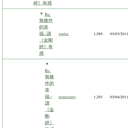
經》有感
Re:
無條件
的幸
福--讀
gustav
1,589
03/03/201
《金剛
經》有
感
Re:
無條
件的
幸
福--
mimizorro
1,293
03/04/201
讀
《金
剛
經》