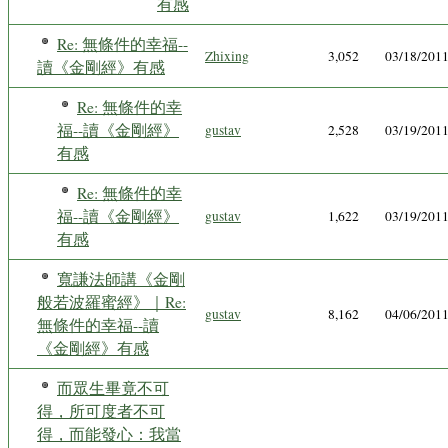
有感
Re: 無條件的幸福--
Zhixing
3,052
03/18/201
讀《金剛經》有感
Re: 無條件的幸
福--讀《金剛經》
gustav
2,528
03/19/201
有感
Re: 無條件的幸
福--讀《金剛經》
gustav
1,622
03/19/201
有感
寬謙法師講《金剛
般若波羅蜜經》｜Re:
gustav
8,162
04/06/201
無條件的幸福--讀
《金剛經》有感
而眾生畢竟不可
得，所可度者不可
得，而能發心：我當