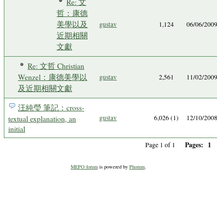
Re: 文
哲：康德
美學以及
gustav
1,124
06/06/200
近期相關
文獻
Re: 文哲 Christian
Wenzel：康德美學以
gustav
2,561
11/02/200
及近期相關文獻
汪純瑩 筆記：cross-
textual explanation, an
gustav
6,026 (1)
12/10/200
initial
Pages:
1
Page 1 of 1
MEPO forum
is powered by
Phorum
.