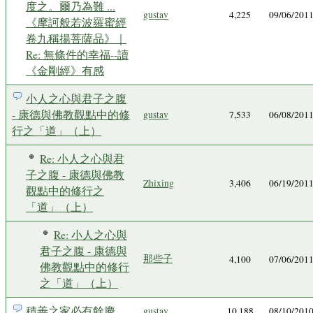
度之。爾乃為難 ...
gustav
4,225
09/06/201
《摩訶般若波羅蜜經
卷九稱揚菩薩品》｜
Re: 無條件的幸福--讀
《金剛經》有感
小人之心與君子之腹
- 康德與佛教觀點中的修
gustav
7,533
06/08/201
行之「道」（上）
Re: 小人之心與君
子之腹 - 康德與佛教
Zhixing
3,406
06/19/201
觀點中的修行之
「道」（上）
Re: 小人之心與
君子之腹 - 康德與
那些子
4,100
07/06/201
佛教觀點中的修行
之「道」（上）
積善之家必有餘慶
gustav
10,188
08/10/201