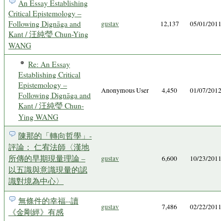
An Essay Establishing
Critical Epistemology –
Following Dignāga and
gustav
12,137
05/01/201
Kant / 汪純瑩 Chun-Ying
WANG
Re: An Essay
Establishing Critical
Epistemology –
Anonymous User
4,450
01/07/201
Following Dignāga and
Kant / 汪純瑩 Chun-
Ying WANG
陳那的「轉向哲學」-
評論： 仁宥法師〈漢地
所傳的早期現量理論 –
gustav
6,600
10/23/201
以五識與意識現量的認
識對境為中心〉
無條件的幸福--讀
gustav
7,486
02/22/201
《金剛經》有感