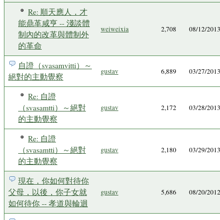
Re: 順天應人，才
能鼎革咸亨 -- 淺談體
weiweixia
2,708
08/12/201
制內的改革與體制外
的革命
自證（svasamvitti）～
gustav
6,889
03/27/201
絕對的主動覺察
Re: 自證
（svasamtti）～絕對
gustav
2,172
03/28/201
的主動覺察
Re: 自證
（svasamtti）～絕對
gustav
2,180
03/29/201
的主動覺察
現在，你如何對待你
父母，以後，你子女就
gustav
5,686
08/20/201
如何待你 -- 孝道與輪迴