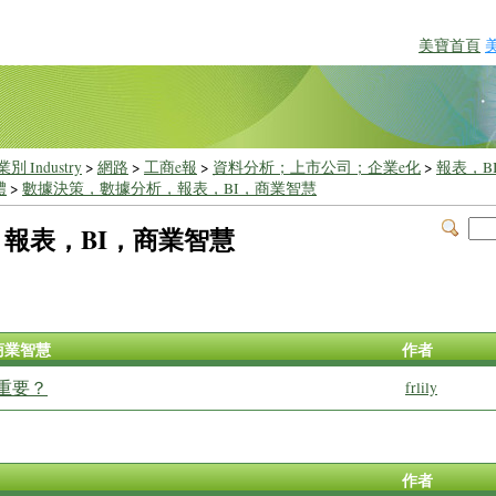
美寶首頁
別 Industry
>
網路
>
工商e報
>
資料分析；上市公司；企業e化
>
報表，B
體
>
數據決策，數據分析，報表，BI，商業智慧
報表，BI，商業智慧
商業智慧
作者
重要？
frlily
作者