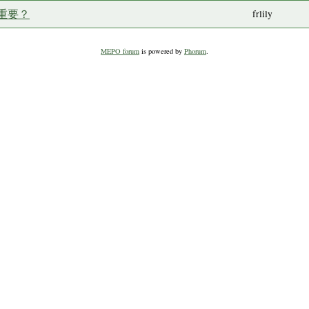
重要？
frlily
MEPO forum
is powered by
Phorum
.