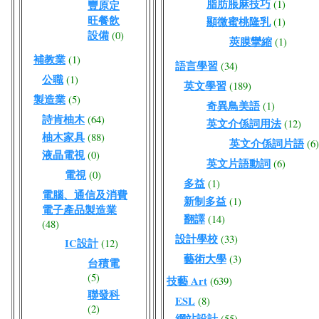
脂肪脹麻技巧
(1)
豐原定
旺餐飲
顯微蜜桃隆乳
(1)
設備
(0)
莢膜攣縮
(1)
補教業
(1)
語言學習
(34)
公職
(1)
英文學習
(189)
製造業
(5)
奇異鳥美語
(1)
詩肯柚木
(64)
英文介係詞用法
(12)
柚木家具
(88)
英文介係詞片語
(6)
液晶電視
(0)
英文片語動詞
(6)
電視
(0)
多益
(1)
電腦、通信及消費
新制多益
(1)
電子產品製造業
翻譯
(14)
(48)
設計學校
(33)
IC設計
(12)
藝術大學
(3)
台積電
(5)
技藝 Art
(639)
聯發科
ESL
(8)
(2)
網站設計
(55)