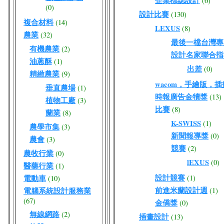
企業標誌設計
(6)
(0)
設計比賽
(130)
複合材料
(14)
LEXUS
(8)
農業
(32)
最後一檔台灣專屬W
有機農業
(2)
設計名家聯合指
油蔥酥
(1)
出差
(0)
精緻農業
(9)
wacom，手繪版，
垂直農場
(1)
時報廣告金犢獎
(13)
植物工廠
(3)
比賽
(8)
蘭業
(8)
K-SWISS
(1)
農學市集
(3)
新聞報導獎
(0)
農會
(3)
競賽
(2)
農牧行業
(0)
lEXUS
(0)
醫藥行業
(1)
設計競賽
電動車
(1)
(10)
前進米蘭設計週
電腦系統設計服務業
(1)
(67)
金僑獎
(0)
無線網路
(2)
插畫設計
(13)