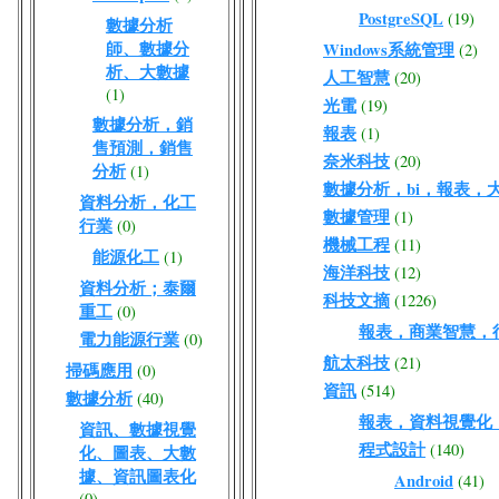
PostgreSQL
(19)
數據分析
師、數據分
Windows系統管理
(2)
析、大數據
人工智慧
(20)
(1)
光電
(19)
數據分析，銷
報表
(1)
售預測，銷售
奈米科技
(20)
分析
(1)
數據分析，bi，報表，
資料分析，化工
數據管理
(1)
行業
(0)
機械工程
(11)
能源化工
(1)
海洋科技
(12)
資料分析；泰爾
科技文摘
(1226)
重工
(0)
報表，商業智慧，
電力能源行業
(0)
航太科技
(21)
掃碼應用
(0)
資訊
(514)
數據分析
(40)
報表，資料視覺化
資訊、數據視覺
程式設計
(140)
化、圖表、大數
據、資訊圖表化
Android
(41)
(0)