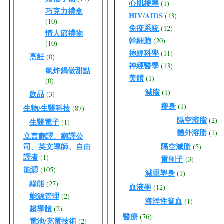
心肌梗塞
(1)
巧克力禮盒
HIV/AIDS
(13)
(10)
免疫系統
(12)
情人節禮物
幹細胞
(20)
(10)
神經科學
(11)
烹飪
(0)
神經醫學
(13)
氣炸鍋做甜點
美體
(1)
(0)
減脂
(1)
飲品
(3)
瘦身
(1)
生物/生醫科技
(87)
隔空溶脂
(2)
生醫電子
(1)
體外溶脂
(1)
立言翻譯、翻譯公
司、英文導師、自由
隔空減脂
(5)
譯者
(1)
雷刨子
(3)
能源
(105)
減重塑身
(1)
綠能
(27)
血液學
(12)
能源管理
(2)
海洋性貧血
(1)
超導體
(2)
醫療
(76)
電池/充電技術
(2)