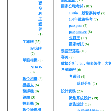
聯
國家公職考試
(107)
發
100年一般警察特考
(7)
科
工
100年鐵路特考
(7)
程
passpass
(7)
師
passpass.cc
(8)
(1)
公職王
(17)
半導體
(35)
國家考試
(6)
記憶體
學涯部落客
(10)
(7)
審美
(7)
單眼相機
(3)
數據分析，bi，報表製作，大
NIKON
考試認證
(6)
(0)
考選部
(4)
數位相機
(3)
落點分析
(1)
機器人
(6)
翻譯機
設計實務
(0)
(20)
鏡頭
(3)
識別系統設計
(19)
投影機
(0)
廣告設計
(13)
數位攝影機