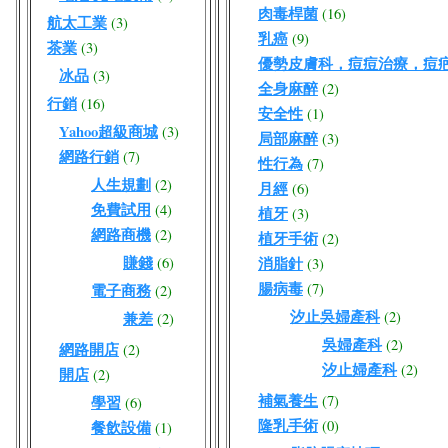
肉毒桿菌
(16)
航太工業
(3)
乳癌
(9)
茶業
(3)
優勢皮膚科，痘痘治療，痘
冰品
(3)
全身麻醉
(2)
行銷
(16)
安全性
(1)
Yahoo超級商城
(3)
局部麻醉
(3)
網路行銷
(7)
性行為
(7)
人生規劃
(2)
月經
(6)
免費試用
(4)
植牙
(3)
網路商機
(2)
植牙手術
(2)
賺錢
(6)
消脂針
(3)
腸病毒
(7)
電子商務
(2)
汐止吳婦產科
(2)
兼差
(2)
吳婦產科
(2)
網路開店
(2)
汐止婦產科
(2)
開店
(2)
補氣養生
(7)
學習
(6)
隆乳手術
(0)
餐飲設備
(1)