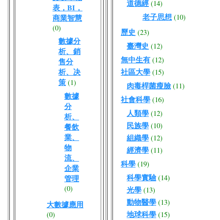
道德經
(14)
表，BI，
老子思想
(10)
商業智慧
(0)
歷史
(23)
數據分
臺灣史
(12)
析、銷
無中生有
(12)
售分
析、决
社區大學
(15)
策
(1)
肉毒桿菌瘦臉
(11)
數據
社會科學
(16)
分
人類學
(12)
析、
民族學
(10)
餐飲
業、
組織學
(12)
物
經濟學
(11)
流、
科學
(19)
企業
科學實驗
(14)
管理
(0)
光學
(13)
動物醫學
(13)
大數據應用
地球科學
(0)
(15)