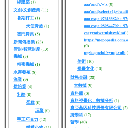
綠建築
(1)
aaa'and'x'='x
(0)
文創/文創產業
(11)
aaa'and(select+1)>0waitf
暑期打工
(1)
aaa expr 976133820 + 9
aaa expr 989844709 + 9
天使青旅
(1)
cscyymiwztulshswklmf
雲門舞集
(5)
https://mepopedia.com
新聞傳播業
(23)
(0)
智財/智慧財產
(13)
ugzkagpebdfvyuqkvulh
機械
(3)
美術
(10)
精密機械
(1)
視覺文化
(10)
水產養殖
(8)
財務金融
(28)
漁業
(9)
大數據
(9)
烘培業
(4)
資料庫
(0)
乳酪
(0)
資料視覺化，數據分析
(1)
蛋糕
(0)
賽亞基因科技股份有限公司
(2)
玩聚
(0)
跨學科
(17)
手工巧克力
(12)
醫學
(40)
婚禮小物
(11)