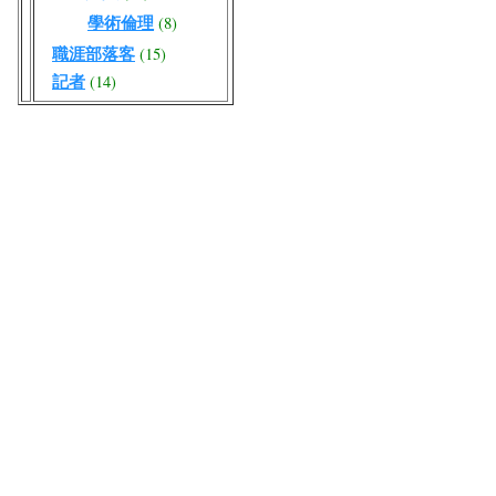
學術倫理
(8)
職涯部落客
(15)
記者
(14)