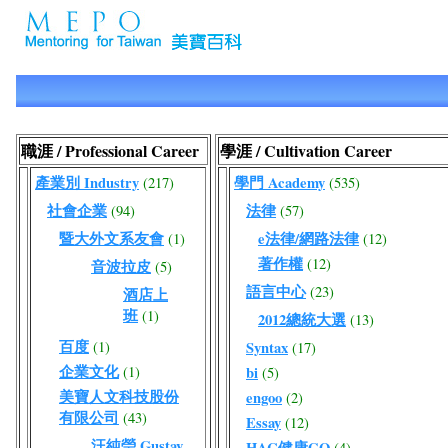
職涯 / Professional Career
學涯 / Cultivation Career
產業別 Industry
學門 Academy
(217)
(535)
社會企業
法律
(94)
(57)
暨大外文系友會
e法律/網路法律
(1)
(12)
著作權
(12)
音波拉皮
(5)
語言中心
(23)
酒店上
班
(1)
2012總統大選
(13)
百度
(1)
Syntax
(17)
企業文化
(1)
bi
(5)
美寶人文科技股份
engoo
(2)
有限公司
(43)
Essay
(12)
汪純瑩 Gustav
HAC健康GO
(4)