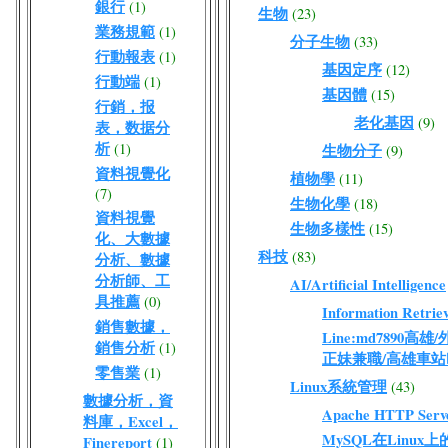
銀行
(1)
生物
(23)
業務規範
(1)
分子生物
(33)
行動報表
(1)
基因定序
(12)
行動端
(1)
基因體
(15)
行銷，报
老化基因
(9)
表，数据分
析
(1)
生物分子
(9)
資料視覺化
植物學
(11)
(7)
生物化學
(18)
資料視覺
生物多樣性
(15)
化、大數據
科技
(83)
分析、數據
分析師、工
AI/Artificial Intelligence
具推薦
(0)
Information Retriev
銷售數據，
Line:md7890高
銷售分析
(1)
正妹兼職/高雄車站
零售業
(1)
Linux系統管理
(43)
數據分析，資
Apache HTTP Serv
料庫，Excel，
MySQL在Linux
Finereport
(1)