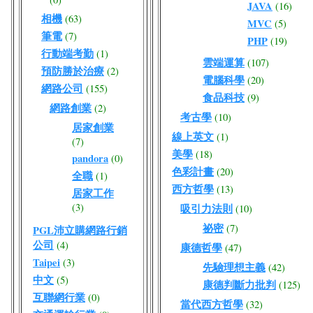
JAVA
(16)
相機
(63)
MVC
(5)
筆電
(7)
PHP
(19)
行動端考勤
(1)
雲端運算
(107)
預防勝於治療
(2)
電腦科學
(20)
網路公司
(155)
食品科技
(9)
網路創業
(2)
考古學
(10)
居家創業
線上英文
(1)
(7)
美學
(18)
pandora
(0)
色彩計畫
(20)
全職
(1)
西方哲學
(13)
居家工作
(3)
吸引力法則
(10)
祕密
(7)
PGL沛立購網路行銷
公司
(4)
康德哲學
(47)
Taipei
(3)
先驗理想主義
(42)
中文
(5)
康德判斷力批判
(125)
互聯網行業
(0)
當代西方哲學
(32)