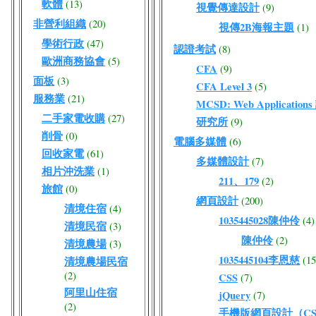
軟體
(13)
視覺傳達設計
(9)
非營利組織
(20)
視傳2B海報主題
(1)
學術行政
(47)
認證考試
(8)
歐洲商務協會
(5)
CFA
(9)
面板
(3)
CFA Level 3
(5)
服務業
(21)
MCSD: Web Application
二手家電收購
(27)
研究所
(9)
削骨
(0)
電腦多媒體
(6)
回收家電
(61)
多媒體設計
(7)
相片沖洗業
(1)
211、179
(2)
旅館
(0)
網頁設計
(200)
清境住宿
(4)
1035445028陳仲伶
(4)
清境民宿
(3)
陳仲伶
(2)
清境農場
(3)
1035445104李恩慈
(15
清境農場民宿
(2)
CSS
(7)
阿里山住宿
jQuery
(7)
(2)
手機版網頁設計（CSS/J