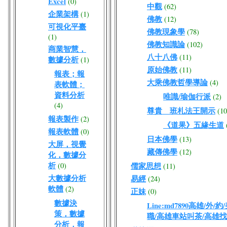
Excel
(0)
中觀
(62)
企業架構
(1)
佛教
(12)
可視化平臺
佛教現象學
(78)
(1)
佛教知識論
(102)
商業智慧，
八十八佛
(11)
數據分析
(1)
原始佛教
(11)
報表；報
大乘佛教哲學導論
(4)
表軟體；
資料分析
唯識/瑜伽行派
(2)
(4)
尊貴 班札法王開示
(10
報表製作
(2)
《道果》五緣生道
報表軟體
(0)
日本佛學
(13)
大屏，視覺
藏傳佛學
(12)
化，數據分
析
(0)
儒家思想
(11)
大數據分析
易經
(24)
軟體
(2)
正妹
(0)
數據決
Line:md7890高雄/
策，數據
職/高雄車站叫茶/高雄
分析，報