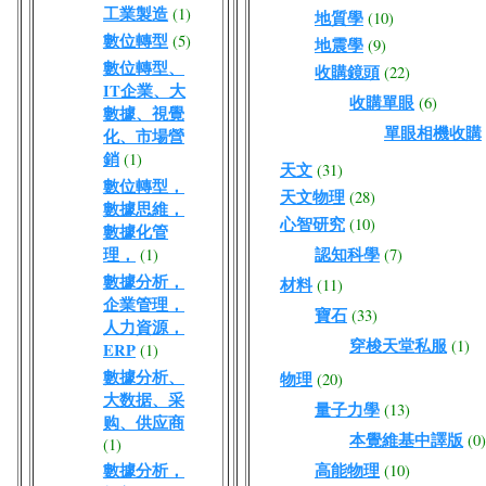
工業製造
(1)
地質學
(10)
數位轉型
(5)
地震學
(9)
數位轉型、
收購鏡頭
(22)
IT企業、大
收購單眼
(6)
數據、視覺
單眼相機收購
化、市場營
銷
(1)
天文
(31)
數位轉型，
天文物理
(28)
數據思維，
心智研究
(10)
數據化管
理，
認知科學
(1)
(7)
數據分析，
材料
(11)
企業管理，
寶石
(33)
人力資源，
穿梭天堂私服
(1)
ERP
(1)
數據分析、
物理
(20)
大数据、采
量子力學
(13)
购、供应商
本覺維基中譯版
(0)
(1)
數據分析，
高能物理
(10)