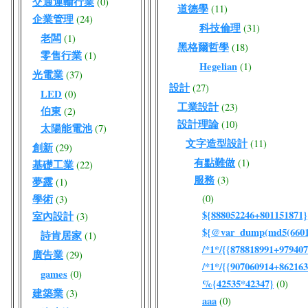
交通運輸行業
(0)
道德學
(11)
企業管理
(24)
科技倫理
(31)
老闆
(1)
黑格爾哲學
(18)
零售行業
(1)
Hegelian
(1)
光電業
(37)
設計
(27)
LED
(0)
工業設計
(23)
伯東
(2)
設計理論
(10)
太陽能電池
(7)
文字造型設計
(11)
創新
(29)
有點難做
(1)
基礎工業
(22)
服務
(3)
夢露
(1)
學術
(0)
(3)
${888052246+801151871}
室內設計
(3)
${@var_dump(md5(66017
詩肯居家
(1)
/*1*/{{878818991+979407
廣告業
(29)
/*1*/{{907060914+862163
games
(0)
%{42535*42347}
(0)
建築業
(3)
aaa
(0)