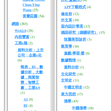
Chun-Ying
APP下載程式
(4)
Wang
(25)
修改前
(12)
美寶莊園
(54)
外文系
(19)
網路
(263)
室內設計學系
(12)
Web2.0
(29)
德語研究（德國研究）
(15)
內容豐富
(1)
恆麗美型診所
(3)
工商e報
(2)
教育學
(16)
資料分析；上市
遊戲‧學習‧愛
(0)
公司；企業e化
數據戰情
(0)
(1)
報表，BI，數
資料分析
(1)
據分析，大數
文化研究
(14)
據，商業智
文明史
(11)
慧，智慧工
中國文明史
(12)
廠，工業4.0
(1)
東方思想
(17)
AI
(0)
佛學
(43)
BI
(4)
中國佛學
(16)