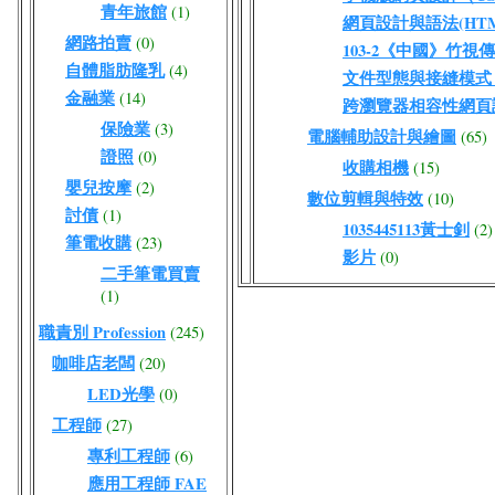
青年旅館
(1)
網頁設計與語法(HTML
網路拍賣
(0)
103-2《中國》竹視
自體脂肪隆乳
(4)
文件型態與接縫模式（DO
金融業
(14)
跨瀏覽器相容性網頁
保險業
(3)
電腦輔助設計與繪圖
(65)
證照
(0)
收購相機
(15)
嬰兒按摩
(2)
數位剪輯與特效
(10)
討債
(1)
1035445113黃士釗
(2)
筆電收購
(23)
影片
(0)
二手筆電買賣
(1)
職責別 Profession
(245)
咖啡店老闆
(20)
LED光學
(0)
工程師
(27)
專利工程師
(6)
應用工程師 FAE