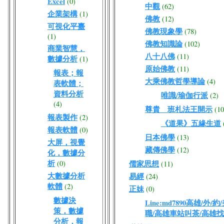
Excel
(0)
中觀
(62)
企業架構
(1)
佛教
(12)
可視化平臺
佛教現象學
(78)
(1)
佛教知識論
(102)
商業智慧，
八十八佛
(11)
數據分析
(1)
原始佛教
(11)
報表；報
大乘佛教哲學導論
(4)
表軟體；
資料分析
唯識/瑜伽行派
(2)
(4)
尊貴 班札法王開示
(10
報表製作
(2)
《道果》五緣生道
報表軟體
(0)
日本佛學
(13)
大屏，視覺
藏傳佛學
(12)
化，數據分
析
(0)
儒家思想
(11)
大數據分析
易經
(24)
軟體
(2)
正妹
(0)
數據決
Line:md7890高雄/
策，數據
職/高雄車站叫茶/高雄
分析，報