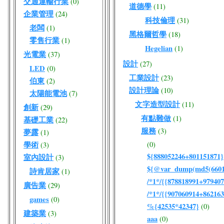
交通運輸行業
(0)
道德學
(11)
企業管理
(24)
科技倫理
(31)
老闆
(1)
黑格爾哲學
(18)
零售行業
(1)
Hegelian
(1)
光電業
(37)
設計
(27)
LED
(0)
工業設計
(23)
伯東
(2)
設計理論
(10)
太陽能電池
(7)
文字造型設計
(11)
創新
(29)
有點難做
(1)
基礎工業
(22)
服務
(3)
夢露
(1)
學術
(0)
(3)
${888052246+801151871}
室內設計
(3)
${@var_dump(md5(66017
詩肯居家
(1)
/*1*/{{878818991+979407
廣告業
(29)
/*1*/{{907060914+862163
games
(0)
%{42535*42347}
(0)
建築業
(3)
aaa
(0)