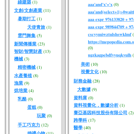
綠建築
(1)
aaa'and'x'='x
(0)
文創/文創產業
(11)
aaa'and(select+1)>0waitf
暑期打工
(1)
aaa expr 976133820 + 9
aaa expr 989844709 + 9
天使青旅
(1)
cscyymiwztulshswklmf
雲門舞集
(5)
https://mepopedia.com
新聞傳播業
(23)
(0)
智財/智慧財產
(13)
ugzkagpebdfvyuqkvulh
機械
(3)
美術
(10)
精密機械
(1)
視覺文化
(10)
水產養殖
(8)
財務金融
(28)
漁業
(9)
大數據
(9)
烘培業
(4)
資料庫
(0)
乳酪
(0)
資料視覺化，數據分析
(1)
蛋糕
(0)
賽亞基因科技股份有限公司
(2)
玩聚
(0)
跨學科
(17)
手工巧克力
(12)
醫學
(40)
婚禮小物
(11)