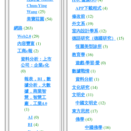
Chun-Ying
APP下載程式
(4)
Wang
(25)
修改前
(12)
美寶莊園
(54)
外文系
(19)
網路
(263)
室內設計學系
(12)
Web2.0
(29)
德語研究（德國研究）
(15)
內容豐富
(1)
恆麗美型診所
(3)
工商e報
(2)
教育學
(16)
資料分析；上市
遊戲‧學習‧愛
(0)
公司；企業e化
數據戰情
(0)
(1)
報表，BI，數
資料分析
(1)
據分析，大數
文化研究
(14)
據，商業智
文明史
(11)
慧，智慧工
中國文明史
(12)
廠，工業4.0
(1)
東方思想
(17)
AI
(0)
佛學
(43)
BI
(4)
中國佛學
(16)