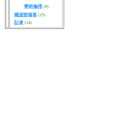
學術倫理
(8)
職涯部落客
(15)
記者
(14)