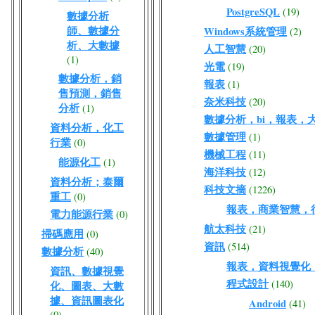
PostgreSQL
(19)
數據分析
師、數據分
Windows系統管理
(2)
析、大數據
人工智慧
(20)
(1)
光電
(19)
數據分析，銷
報表
(1)
售預測，銷售
奈米科技
(20)
分析
(1)
數據分析，bi，報表，
資料分析，化工
數據管理
(1)
行業
(0)
機械工程
(11)
能源化工
(1)
海洋科技
(12)
資料分析；泰爾
科技文摘
(1226)
重工
(0)
報表，商業智慧，
電力能源行業
(0)
航太科技
(21)
掃碼應用
(0)
資訊
(514)
數據分析
(40)
報表，資料視覺化
資訊、數據視覺
程式設計
(140)
化、圖表、大數
據、資訊圖表化
Android
(41)
(0)