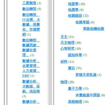
工業製造
(1)
地質學
(10)
數位轉型
(5)
地震學
(9)
數位轉型、
收購鏡頭
(22)
IT企業、大
收購單眼
(6)
數據、視覺
單眼相機收購
化、市場營
銷
(1)
天文
(31)
數位轉型，
天文物理
(28)
數據思維，
心智研究
(10)
數據化管
理，
認知科學
(1)
(7)
數據分析，
材料
(11)
企業管理，
寶石
(33)
人力資源，
穿梭天堂私服
(1)
ERP
(1)
數據分析、
物理
(20)
大数据、采
量子力學
(13)
购、供应商
本覺維基中譯版
(0)
(1)
數據分析，
高能物理
(10)