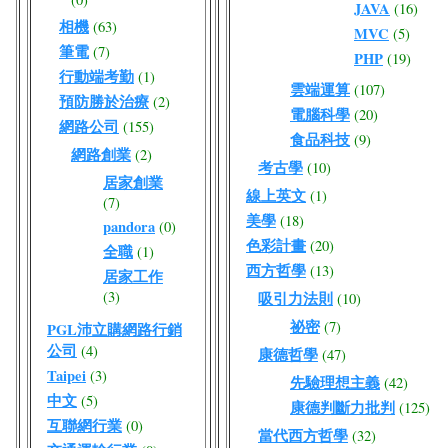
JAVA
(16)
相機
(63)
MVC
(5)
筆電
(7)
PHP
(19)
行動端考勤
(1)
雲端運算
(107)
預防勝於治療
(2)
電腦科學
(20)
網路公司
(155)
食品科技
(9)
網路創業
(2)
考古學
(10)
居家創業
線上英文
(1)
(7)
美學
(18)
pandora
(0)
色彩計畫
(20)
全職
(1)
西方哲學
(13)
居家工作
(3)
吸引力法則
(10)
祕密
(7)
PGL沛立購網路行銷
公司
(4)
康德哲學
(47)
Taipei
(3)
先驗理想主義
(42)
中文
(5)
康德判斷力批判
(125)
互聯網行業
(0)
當代西方哲學
(32)