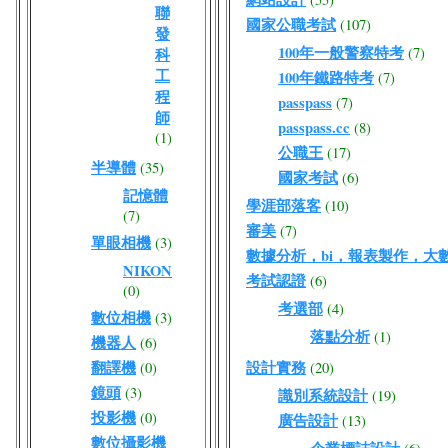
聯
國家公職考試
(107)
發
100年一般警察特考
(7)
科
工
100年鐵路特考
(7)
程
passpass
(7)
師
passpass.cc
(8)
(1)
公職王
(17)
半導體
(35)
國家考試
(6)
記憶體
學涯部落客
(10)
(7)
審美
(7)
單眼相機
(3)
數據分析，bi，報表製作，大
NIKON
考試認證
(6)
(0)
考選部
(4)
數位相機
(3)
落點分析
(1)
機器人
(6)
翻譯機
設計實務
(0)
(20)
鏡頭
(3)
識別系統設計
(19)
投影機
(0)
廣告設計
(13)
數位攝影機