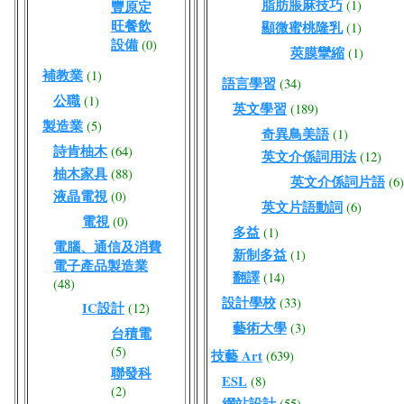
脂肪脹麻技巧
(1)
豐原定
旺餐飲
顯微蜜桃隆乳
(1)
設備
(0)
莢膜攣縮
(1)
補教業
(1)
語言學習
(34)
公職
(1)
英文學習
(189)
製造業
(5)
奇異鳥美語
(1)
詩肯柚木
(64)
英文介係詞用法
(12)
柚木家具
(88)
英文介係詞片語
(6)
液晶電視
(0)
英文片語動詞
(6)
電視
(0)
多益
(1)
電腦、通信及消費
新制多益
(1)
電子產品製造業
翻譯
(14)
(48)
設計學校
(33)
IC設計
(12)
藝術大學
(3)
台積電
(5)
技藝 Art
(639)
聯發科
ESL
(8)
(2)
網站設計
(55)