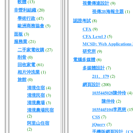
軟體
(13)
視覺傳達設計
(9)
非營利組織
(20)
視傳2B海報主題
(1)
學術行政
(47)
認證考試
(8)
歐洲商務協會
(5)
CFA
(9)
面板
(3)
CFA Level 3
(5)
服務業
(21)
MCSD: Web Application
二手家電收購
(27)
研究所
(9)
削骨
(0)
電腦多媒體
(6)
回收家電
(61)
多媒體設計
(7)
相片沖洗業
(1)
211、179
(2)
旅館
(0)
網頁設計
(200)
清境住宿
(4)
1035445028陳仲伶
(4)
清境民宿
(3)
陳仲伶
(2)
清境農場
(3)
1035445104李恩慈
(15
清境農場民宿
(2)
CSS
(7)
阿里山住宿
jQuery
(7)
(2)
手機版網頁設計（CSS/J