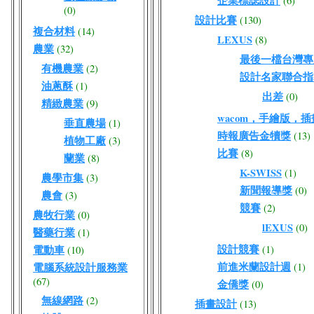
企業標誌設計
(6)
(0)
設計比賽
(130)
複合材料
(14)
LEXUS
(8)
農業
(32)
最後一檔台灣專屬W
有機農業
(2)
設計名家聯合指
油蔥酥
(1)
出差
(0)
精緻農業
(9)
wacom，手繪版，
垂直農場
(1)
時報廣告金犢獎
(13)
植物工廠
(3)
比賽
(8)
蘭業
(8)
K-SWISS
(1)
農學市集
(3)
新聞報導獎
(0)
農會
(3)
競賽
(2)
農牧行業
(0)
lEXUS
(0)
醫藥行業
(1)
設計競賽
電動車
(1)
(10)
前進米蘭設計週
電腦系統設計服務業
(1)
(67)
金僑獎
(0)
無線網路
(2)
插畫設計
(13)