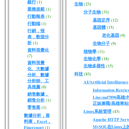
銀行
(1)
生物
(23)
業務規範
(1)
分子生物
(33)
行動報表
(1)
基因定序
(12)
行動端
(1)
基因體
(15)
行銷，报
老化基因
(9)
表，数据分
析
(1)
生物分子
(9)
資料視覺化
植物學
(11)
(7)
生物化學
(18)
資料視覺
生物多樣性
(15)
化、大數據
科技
(83)
分析、數據
分析師、工
AI/Artificial Intelligence
具推薦
(0)
Information Retriev
銷售數據，
Line:md7890高
銷售分析
(1)
正妹兼職/高雄車站
零售業
(1)
Linux系統管理
(43)
數據分析，資
Apache HTTP Serv
料庫，Excel，
MySQL在Linux
Finereport
(1)