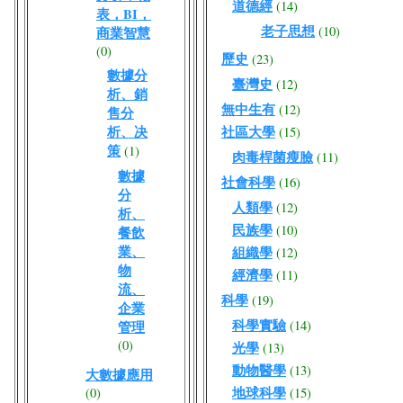
道德經
(14)
表，BI，
老子思想
(10)
商業智慧
(0)
歷史
(23)
數據分
臺灣史
(12)
析、銷
無中生有
(12)
售分
析、决
社區大學
(15)
策
(1)
肉毒桿菌瘦臉
(11)
數據
社會科學
(16)
分
人類學
(12)
析、
民族學
(10)
餐飲
業、
組織學
(12)
物
經濟學
(11)
流、
科學
(19)
企業
科學實驗
(14)
管理
(0)
光學
(13)
動物醫學
(13)
大數據應用
地球科學
(0)
(15)