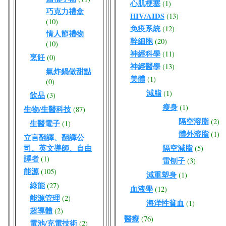
心肌梗塞
(1)
巧克力禮盒
HIV/AIDS
(13)
(10)
免疫系統
(12)
情人節禮物
幹細胞
(20)
(10)
神經科學
(11)
烹飪
(0)
神經醫學
(13)
氣炸鍋做甜點
美體
(1)
(0)
減脂
(1)
飲品
(3)
瘦身
(1)
生物/生醫科技
(87)
隔空溶脂
(2)
生醫電子
(1)
體外溶脂
(1)
立言翻譯、翻譯公
司、英文導師、自由
隔空減脂
(5)
譯者
(1)
雷刨子
(3)
能源
(105)
減重塑身
(1)
綠能
(27)
血液學
(12)
能源管理
(2)
海洋性貧血
(1)
超導體
(2)
醫療
(76)
電池/充電技術
(2)