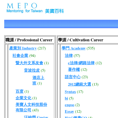
職涯 / Professional Career
學涯 / Cultivation Career
產業別 Industry
學門 Academy
(217)
(535)
社會企業
法律
(94)
(57)
暨大外文系友會
e法律/網路法律
(1)
(12)
著作權
(12)
音波拉皮
(5)
語言中心
(23)
酒店上
班
(1)
2012總統大選
(13)
百度
(1)
Syntax
(17)
企業文化
(1)
bi
(5)
美寶人文科技股份
engoo
(2)
有限公司
(43)
Essay
(12)
汪純瑩 Gustav
HAC健康GO
(4)