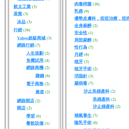
肉毒桿菌
(16)
航太工業
(3)
乳癌
(9)
茶業
(3)
優勢皮膚科，痘痘治療，痘
冰品
(3)
全身麻醉
(2)
行銷
(16)
安全性
(1)
Yahoo超級商城
(3)
局部麻醉
(3)
網路行銷
(7)
性行為
(7)
人生規劃
(2)
月經
(6)
免費試用
(4)
植牙
(3)
網路商機
(2)
植牙手術
(2)
賺錢
(6)
消脂針
(3)
腸病毒
(7)
電子商務
(2)
汐止吳婦產科
(2)
兼差
(2)
吳婦產科
(2)
網路開店
(2)
汐止婦產科
(2)
開店
(2)
補氣養生
(7)
學習
(6)
隆乳手術
(0)
餐飲設備
(1)