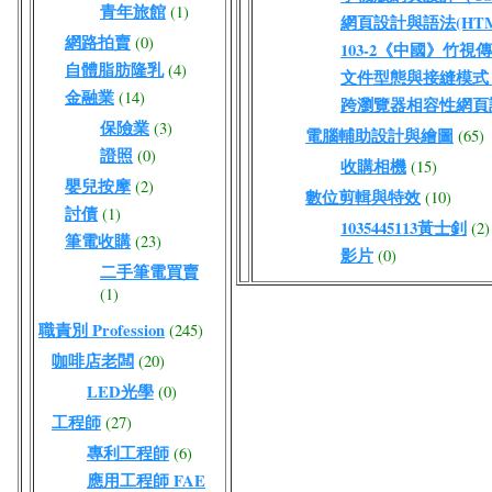
青年旅館
(1)
網頁設計與語法(HTML
網路拍賣
(0)
103-2《中國》竹視
自體脂肪隆乳
(4)
文件型態與接縫模式（DO
金融業
(14)
跨瀏覽器相容性網頁
保險業
(3)
電腦輔助設計與繪圖
(65)
證照
(0)
收購相機
(15)
嬰兒按摩
(2)
數位剪輯與特效
(10)
討債
(1)
1035445113黃士釗
(2)
筆電收購
(23)
影片
(0)
二手筆電買賣
(1)
職責別 Profession
(245)
咖啡店老闆
(20)
LED光學
(0)
工程師
(27)
專利工程師
(6)
應用工程師 FAE