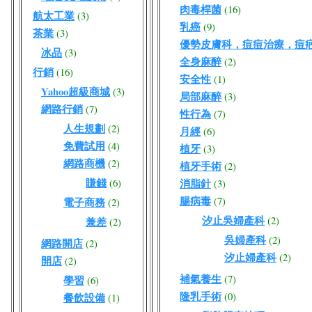
肉毒桿菌
(16)
航太工業
(3)
乳癌
(9)
茶業
(3)
優勢皮膚科，痘痘治療，痘
冰品
(3)
全身麻醉
(2)
行銷
(16)
安全性
(1)
Yahoo超級商城
(3)
局部麻醉
(3)
網路行銷
(7)
性行為
(7)
人生規劃
(2)
月經
(6)
免費試用
(4)
植牙
(3)
網路商機
(2)
植牙手術
(2)
賺錢
(6)
消脂針
(3)
腸病毒
(7)
電子商務
(2)
汐止吳婦產科
(2)
兼差
(2)
吳婦產科
(2)
網路開店
(2)
汐止婦產科
(2)
開店
(2)
補氣養生
(7)
學習
(6)
隆乳手術
(0)
餐飲設備
(1)