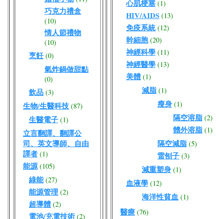
心肌梗塞
(1)
巧克力禮盒
HIV/AIDS
(13)
(10)
免疫系統
(12)
情人節禮物
幹細胞
(20)
(10)
神經科學
(11)
烹飪
(0)
神經醫學
(13)
氣炸鍋做甜點
美體
(1)
(0)
減脂
(1)
飲品
(3)
瘦身
(1)
生物/生醫科技
(87)
隔空溶脂
(2)
生醫電子
(1)
體外溶脂
(1)
立言翻譯、翻譯公
司、英文導師、自由
隔空減脂
(5)
譯者
(1)
雷刨子
(3)
能源
(105)
減重塑身
(1)
綠能
(27)
血液學
(12)
能源管理
(2)
海洋性貧血
(1)
超導體
(2)
醫療
(76)
電池/充電技術
(2)