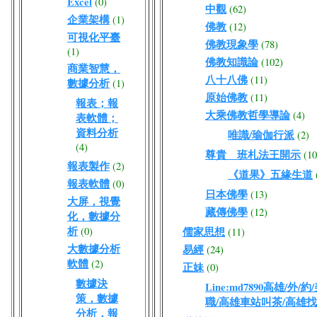
Excel
(0)
中觀
(62)
企業架構
(1)
佛教
(12)
可視化平臺
佛教現象學
(78)
(1)
佛教知識論
(102)
商業智慧，
八十八佛
(11)
數據分析
(1)
原始佛教
(11)
報表；報
大乘佛教哲學導論
(4)
表軟體；
資料分析
唯識/瑜伽行派
(2)
(4)
尊貴 班札法王開示
(10
報表製作
(2)
《道果》五緣生道
報表軟體
(0)
日本佛學
(13)
大屏，視覺
藏傳佛學
(12)
化，數據分
析
(0)
儒家思想
(11)
大數據分析
易經
(24)
軟體
(2)
正妹
(0)
數據決
Line:md7890高雄/
策，數據
職/高雄車站叫茶/高雄
分析，報