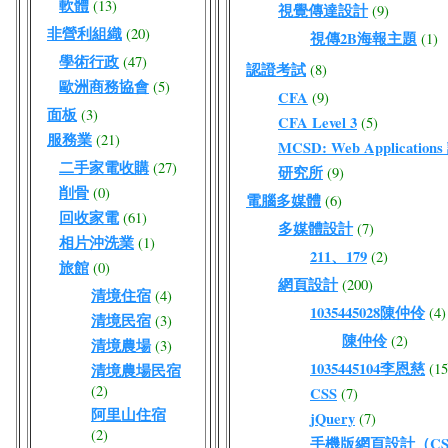
軟體
(13)
視覺傳達設計
(9)
非營利組織
(20)
視傳2B海報主題
(1)
學術行政
(47)
認證考試
(8)
歐洲商務協會
(5)
CFA
(9)
面板
(3)
CFA Level 3
(5)
服務業
(21)
MCSD: Web Application
二手家電收購
(27)
研究所
(9)
削骨
(0)
電腦多媒體
(6)
回收家電
(61)
多媒體設計
(7)
相片沖洗業
(1)
211、179
(2)
旅館
(0)
網頁設計
(200)
清境住宿
(4)
1035445028陳仲伶
(4)
清境民宿
(3)
陳仲伶
(2)
清境農場
(3)
1035445104李恩慈
(15
清境農場民宿
(2)
CSS
(7)
阿里山住宿
jQuery
(7)
(2)
手機版網頁設計（CSS/J