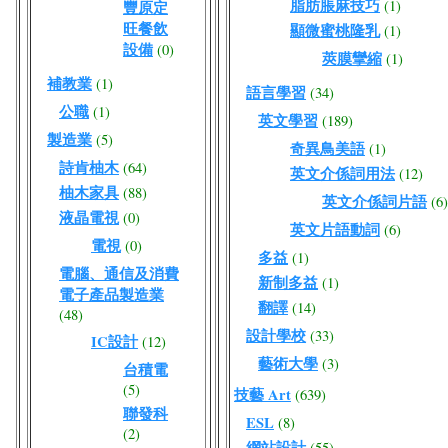
脂肪脹麻技巧
(1)
豐原定
旺餐飲
顯微蜜桃隆乳
(1)
設備
(0)
莢膜攣縮
(1)
補教業
(1)
語言學習
(34)
公職
(1)
英文學習
(189)
製造業
(5)
奇異鳥美語
(1)
詩肯柚木
(64)
英文介係詞用法
(12)
柚木家具
(88)
英文介係詞片語
(6)
液晶電視
(0)
英文片語動詞
(6)
電視
(0)
多益
(1)
電腦、通信及消費
新制多益
(1)
電子產品製造業
翻譯
(14)
(48)
設計學校
(33)
IC設計
(12)
藝術大學
(3)
台積電
(5)
技藝 Art
(639)
聯發科
ESL
(8)
(2)
網站設計
(55)