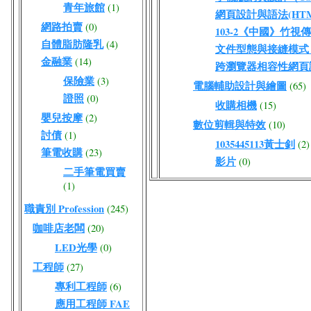
青年旅館
(1)
網頁設計與語法(HTML
網路拍賣
(0)
103-2《中國》竹視
自體脂肪隆乳
(4)
文件型態與接縫模式（DO
金融業
(14)
跨瀏覽器相容性網頁
保險業
(3)
電腦輔助設計與繪圖
(65)
證照
(0)
收購相機
(15)
嬰兒按摩
(2)
數位剪輯與特效
(10)
討債
(1)
1035445113黃士釗
(2)
筆電收購
(23)
影片
(0)
二手筆電買賣
(1)
職責別 Profession
(245)
咖啡店老闆
(20)
LED光學
(0)
工程師
(27)
專利工程師
(6)
應用工程師 FAE