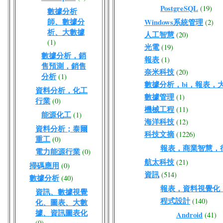
PostgreSQL
(19)
數據分析
師、數據分
Windows系統管理
(2)
析、大數據
人工智慧
(20)
(1)
光電
(19)
數據分析，銷
報表
(1)
售預測，銷售
奈米科技
(20)
分析
(1)
數據分析，bi，報表，
資料分析，化工
數據管理
(1)
行業
(0)
機械工程
(11)
能源化工
(1)
海洋科技
(12)
資料分析；泰爾
科技文摘
(1226)
重工
(0)
報表，商業智慧，
電力能源行業
(0)
航太科技
(21)
掃碼應用
(0)
資訊
(514)
數據分析
(40)
報表，資料視覺化
資訊、數據視覺
程式設計
(140)
化、圖表、大數
據、資訊圖表化
Android
(41)
(0)