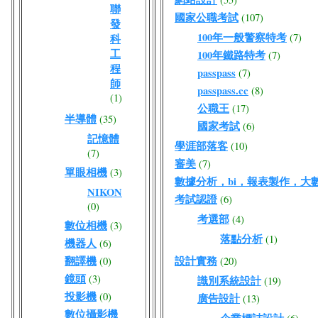
聯
國家公職考試
(107)
發
100年一般警察特考
(7)
科
工
100年鐵路特考
(7)
程
passpass
(7)
師
passpass.cc
(8)
(1)
公職王
(17)
半導體
(35)
國家考試
(6)
記憶體
學涯部落客
(10)
(7)
審美
(7)
單眼相機
(3)
數據分析，bi，報表製作，大
NIKON
考試認證
(6)
(0)
考選部
(4)
數位相機
(3)
落點分析
(1)
機器人
(6)
翻譯機
設計實務
(0)
(20)
鏡頭
(3)
識別系統設計
(19)
投影機
(0)
廣告設計
(13)
數位攝影機