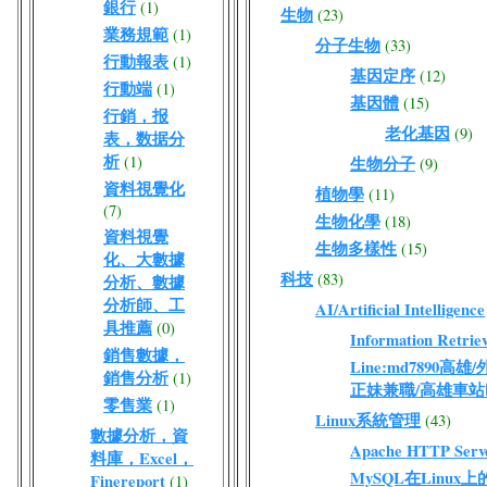
銀行
(1)
生物
(23)
業務規範
(1)
分子生物
(33)
行動報表
(1)
基因定序
(12)
行動端
(1)
基因體
(15)
行銷，报
老化基因
(9)
表，数据分
析
(1)
生物分子
(9)
資料視覺化
植物學
(11)
(7)
生物化學
(18)
資料視覺
生物多樣性
(15)
化、大數據
科技
(83)
分析、數據
分析師、工
AI/Artificial Intelligence
具推薦
(0)
Information Retriev
銷售數據，
Line:md7890高
銷售分析
(1)
正妹兼職/高雄車站
零售業
(1)
Linux系統管理
(43)
數據分析，資
Apache HTTP Serv
料庫，Excel，
MySQL在Linux
Finereport
(1)