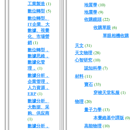
工業製造
(1)
地質學
(10)
數位轉型
(5)
地震學
(9)
數位轉型、
收購鏡頭
(22)
IT企業、大
收購單眼
(6)
數據、視覺
單眼相機收購
化、市場營
銷
(1)
天文
(31)
數位轉型，
天文物理
(28)
數據思維，
心智研究
(10)
數據化管
理，
認知科學
(1)
(7)
數據分析，
材料
(11)
企業管理，
寶石
(33)
人力資源，
穿梭天堂私服
(1)
ERP
(1)
數據分析、
物理
(20)
大数据、采
量子力學
(13)
购、供应商
本覺維基中譯版
(0)
(1)
數據分析，
高能物理
(10)