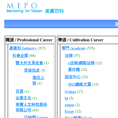
職涯 / Professional Career
學涯 / Cultivation Career
產業別 Industry
學門 Academy
(217)
(535)
社會企業
法律
(94)
(57)
暨大外文系友會
e法律/網路法律
(1)
(12)
著作權
(12)
音波拉皮
(5)
語言中心
(23)
酒店上
班
(1)
2012總統大選
(13)
百度
(1)
Syntax
(17)
企業文化
(1)
bi
(5)
美寶人文科技股份
engoo
(2)
有限公司
(43)
Essay
(12)
汪純瑩 Gustav
HAC健康GO
(4)