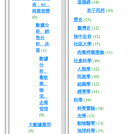
道德經
(14)
表，BI，
老子思想
(10)
商業智慧
(0)
歷史
(23)
數據分
臺灣史
(12)
析、銷
無中生有
(12)
售分
析、决
社區大學
(15)
策
(1)
肉毒桿菌瘦臉
(11)
數據
社會科學
(16)
分
人類學
(12)
析、
民族學
(10)
餐飲
業、
組織學
(12)
物
經濟學
(11)
流、
科學
(19)
企業
科學實驗
(14)
管理
(0)
光學
(13)
動物醫學
(13)
大數據應用
地球科學
(0)
(15)