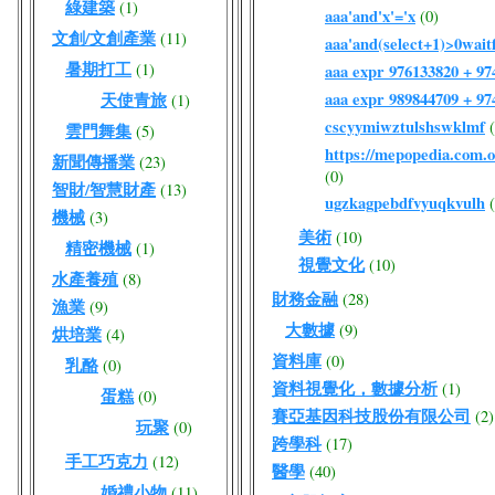
綠建築
(1)
aaa'and'x'='x
(0)
文創/文創產業
(11)
aaa'and(select+1)>0waitf
暑期打工
(1)
aaa expr 976133820 + 9
aaa expr 989844709 + 9
天使青旅
(1)
cscyymiwztulshswklmf
雲門舞集
(5)
https://mepopedia.com
新聞傳播業
(23)
(0)
智財/智慧財產
(13)
ugzkagpebdfvyuqkvulh
機械
(3)
美術
(10)
精密機械
(1)
視覺文化
(10)
水產養殖
(8)
財務金融
(28)
漁業
(9)
大數據
(9)
烘培業
(4)
資料庫
(0)
乳酪
(0)
資料視覺化，數據分析
(1)
蛋糕
(0)
賽亞基因科技股份有限公司
(2)
玩聚
(0)
跨學科
(17)
手工巧克力
(12)
醫學
(40)
婚禮小物
(11)