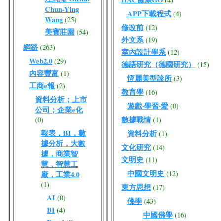
Chun-Ying
APP下載程式
(4)
Wang
(25)
修改前
(12)
美寶莊園
(54)
外文系
(19)
網路
(263)
室內設計學系
(12)
Web2.0
(29)
德語研究（德國研究）
(15)
內容豐富
(1)
恆麗美型診所
(3)
工商e報
(2)
教育學
(16)
資料分析；上市
遊戲‧學習‧愛
(0)
公司；企業e化
數據戰情
(0)
(1)
報表，BI，數
資料分析
(1)
據分析，大數
文化研究
(14)
據，商業智
文明史
(11)
慧，智慧工
中國文明史
(12)
廠，工業4.0
(1)
東方思想
(17)
AI
(0)
佛學
(43)
BI
(4)
中國佛學
(16)