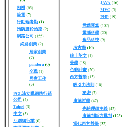
JAVA
(16)
相機
(63)
MVC
(5)
筆電
(7)
PHP
(19)
行動端考勤
(1)
雲端運算
(107)
預防勝於治療
(2)
電腦科學
(20)
網路公司
(155)
食品科技
(9)
網路創業
(2)
考古學
(10)
居家創業
線上英文
(1)
(7)
美學
(18)
pandora
(0)
色彩計畫
(20)
全職
(1)
西方哲學
(13)
居家工作
(3)
吸引力法則
(10)
祕密
(7)
PGL沛立購網路行銷
公司
(4)
康德哲學
(47)
Taipei
(3)
先驗理想主義
(42)
中文
(5)
康德判斷力批判
(125)
互聯網行業
(0)
當代西方哲學
(32)