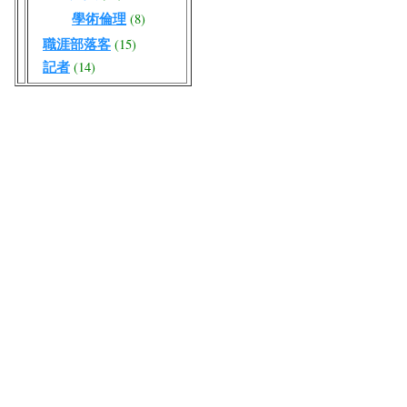
學術倫理
(8)
職涯部落客
(15)
記者
(14)