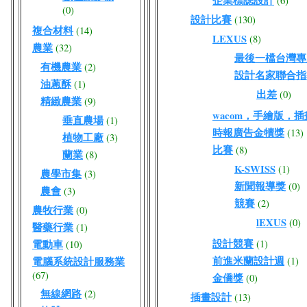
企業標誌設計
(6)
(0)
設計比賽
(130)
複合材料
(14)
LEXUS
(8)
農業
(32)
最後一檔台灣專屬W
有機農業
(2)
設計名家聯合指
油蔥酥
(1)
出差
(0)
精緻農業
(9)
wacom，手繪版，
垂直農場
(1)
時報廣告金犢獎
(13)
植物工廠
(3)
比賽
(8)
蘭業
(8)
K-SWISS
(1)
農學市集
(3)
新聞報導獎
(0)
農會
(3)
競賽
(2)
農牧行業
(0)
lEXUS
(0)
醫藥行業
(1)
設計競賽
電動車
(1)
(10)
前進米蘭設計週
電腦系統設計服務業
(1)
(67)
金僑獎
(0)
無線網路
(2)
插畫設計
(13)