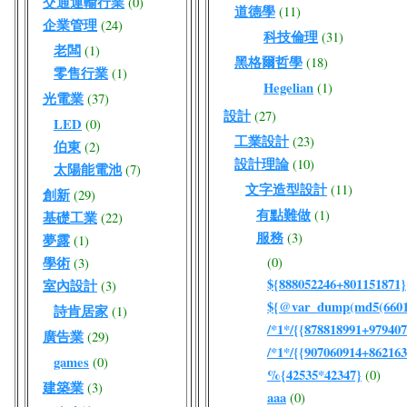
交通運輸行業
(0)
道德學
(11)
企業管理
(24)
科技倫理
(31)
老闆
(1)
黑格爾哲學
(18)
零售行業
(1)
Hegelian
(1)
光電業
(37)
設計
(27)
LED
(0)
工業設計
(23)
伯東
(2)
設計理論
(10)
太陽能電池
(7)
文字造型設計
(11)
創新
(29)
有點難做
(1)
基礎工業
(22)
服務
(3)
夢露
(1)
學術
(0)
(3)
${888052246+801151871}
室內設計
(3)
${@var_dump(md5(66017
詩肯居家
(1)
/*1*/{{878818991+979407
廣告業
(29)
/*1*/{{907060914+862163
games
(0)
%{42535*42347}
(0)
建築業
(3)
aaa
(0)