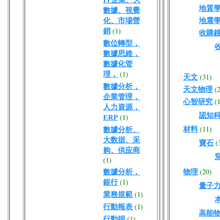
地質
數據、視覺
化、市場營
地震
銷
(1)
收購
數位轉型，
數據思維，
數據化管
理，
(1)
天文
(31)
數據分析，
天文物理
(
企業管理，
心智研究
(
人力資源，
認知
ERP
(1)
材料
數據分析、
(11)
大数据、采
寶石
(
购、供应商
(1)
數據分析，
物理
(20)
銀行
(1)
量子
業務規範
(1)
行動報表
(1)
高能
行動端
(1)