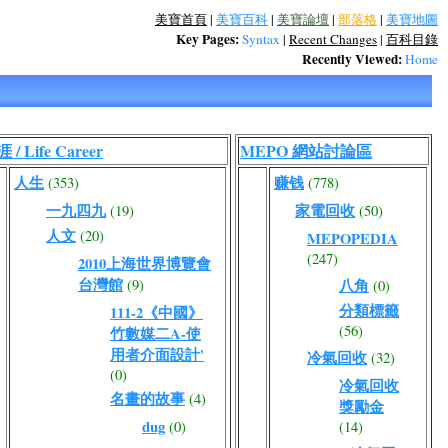
美寶首頁
|
美寶百科
|
美寶論壇
|
部落格
|
美寶地圖
Key Pages:
Syntax
|
Recent Changes
|
百科目錄
Recently Viewed:
Home
 / Life Career
MEPO 網站討論區
人生
赚钱
(353)
(778)
一九四九
家電回收
(19)
(50)
人文
(20)
MEPOPEDIA
(247)
2010上海世界博覽會
台灣館
(9)
八角
(0)
分類標籤
111-2《中國》
(56)
竹數媒二A-使
用者介面設計'
冷氣回收
(32)
(0)
冷氣回收
名畫的故事
(4)
獎勵金
dug
(0)
(14)