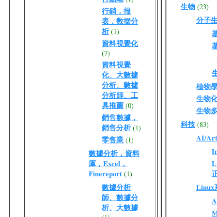
生物
(23)
行銷，报
分子
表，数据分
析
(1)
資料視覺化
(7)
資料視覺
化、大數據
分析、數據
植物
分析師、工
生物
具推薦
(0)
生物
銷售數據，
科技
(83)
銷售分析
(1)
AI/Arti
零售業
(1)
I
數據分析，資料
庫，Excel，
L
Finereport
(1)
數據分析
Lin
師、數據分
A
析、大數據
M