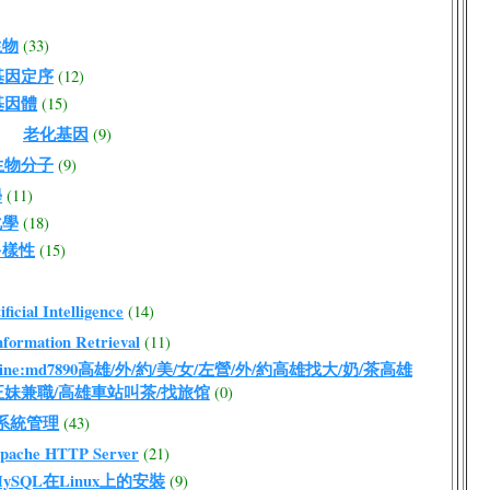
生物
(33)
基因定序
(12)
基因體
(15)
老化基因
(9)
生物分子
(9)
學
(11)
化學
(18)
多樣性
(15)
ficial Intelligence
(14)
nformation Retrieval
(11)
ine:md7890高雄/外/約/美/女/左營/外/約高雄找大/奶/茶高雄
正妹兼職/高雄車站叫茶/找旅馆
(0)
ux系統管理
(43)
pache HTTP Server
(21)
ySQL在Linux上的安裝
(9)