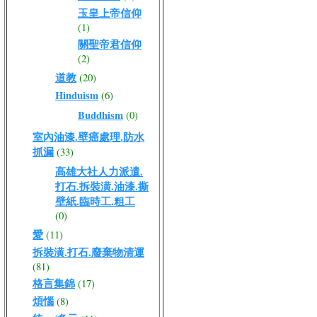
玉皇上帝信仰
(1)
關聖帝君信仰
(2)
道教
(20)
Hinduism
(6)
Buddhism
(0)
室內油漆.壁癌處理.防水
抓漏
(33)
高雄大社人力派遣.
打石.拆裝潢.油漆.撕
壁紙.臨時工.粗工
(0)
愛
(11)
拆裝潢.打石.廢棄物清運
(81)
格言集錦
(17)
煩惱
(8)