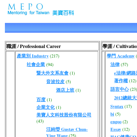
職涯 / Professional Career
學涯 / Cultivatio
產業別 Industry
學門 Academy
(217)
社會企業
法律
(94)
(57)
暨大外文系友會
e法律/網
(1)
著作權
(12)
音波拉皮
(5)
語言中心
(23
酒店上班
(1)
2012總統
百度
(1)
Syntax
(17)
企業文化
(1)
bi
(5)
美寶人文科技股份有限公司
(43)
engoo
(2)
汪純瑩 Gustav Chun-
Essay
(12)
Ying Wang
(25)
HAC健康GO