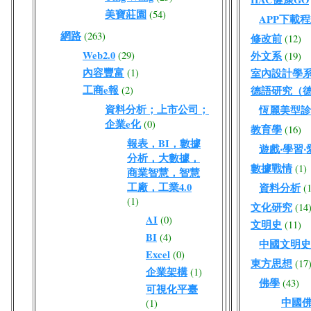
美寶莊園
(54)
APP下載
網路
(263)
修改前
(12)
Web2.0
(29)
外文系
(19)
內容豐富
(1)
室內設計學
工商e報
(2)
德語研究（
資料分析；上市公司；
恆麗美型診
企業e化
(0)
教育學
(16)
報表，BI，數據
遊戲‧學習‧
分析，大數據，
數據戰情
(1)
商業智慧，智慧
工廠，工業4.0
資料分析
(
(1)
文化研究
(14
AI
(0)
文明史
(11)
BI
(4)
中國文明史
Excel
(0)
東方思想
(17
企業架構
(1)
佛學
(43)
可視化平臺
中國
(1)