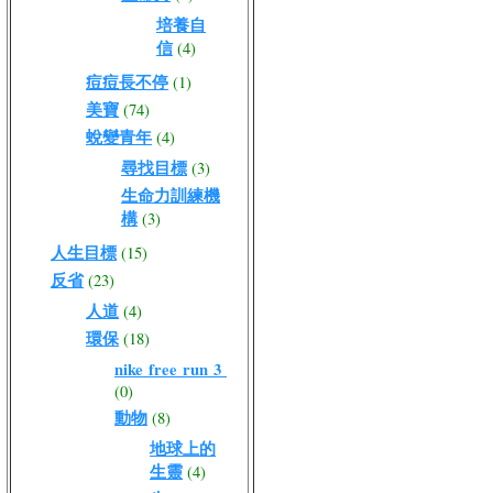
培養自
信
(4)
痘痘長不停
(1)
美寶
(74)
蛻變青年
(4)
尋找目標
(3)
生命力訓練機
構
(3)
人生目標
(15)
反省
(23)
人道
(4)
環保
(18)
nike free run 3
(0)
動物
(8)
地球上的
生靈
(4)