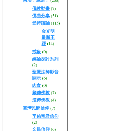
佛法，謝謝！
(266)
佛教動畫
(7)
佛曲分享
(51)
受持讀誦
(115)
金光明
最勝王
經
(14)
戒殺
(0)
經論探討系列
(2)
聖嚴法師影音
開示
(6)
肉食
(0)
藏傳佛教
(7)
漢傳佛教
(4)
臺灣民間信仰
(7)
孚佑帝君信仰
(2)
文昌信仰
(6)