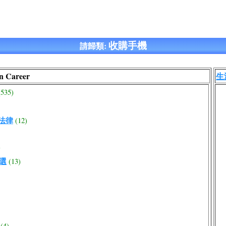
收購手機
請歸類:
n Career
生涯
(535)
路法律
(12)
)
大選
(13)
(4)