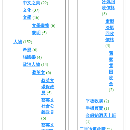
冷氣回
中文之美
(22)
收價格
文化
(37)
(5)
文學
(16)
窗型
文學書摘
(6)
冷氣
黎明
(5)
回收
價格
人物
(152)
(3)
希恩
(6)
舊
張國榮
(4)
家
政治人物
(14)
電
回
蔡英文
(6)
收
蔡英文
金
環保政
(2)
見
(5)
蔡英文
平板收購
(2)
社會公
手機買賣
(1)
義政見
金錢豹酒店上班
(6)
(1)
蔡英文
二手冷氣收購
(5)