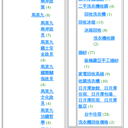
兩岸政
二手洗衣機收購
(4)
策
(4)
回收洗衣機
(1)
馬英九
(8)
回收冰箱
(13)
馬英九
兩岸政
冰箱回收
(8)
見
(5)
洗衣機收購
馬英九
(2)
國土安
婚紗
(27)
全政見
(4)
板橋蘿亞手工婚紗
(1)
馬英九
國際關
家電回收高雄
(9)
係政見
收購洗衣機
(10)
(4)
日月潭旅館、日月潭
馬英九
住宿、日月潭包場、
文化政
日月潭民宿、日月潭
見
(4)
飯店
(3)
馬英九
台中住宿
(24)
治國哲
洗衣機回收價格
學
(2)
(4)