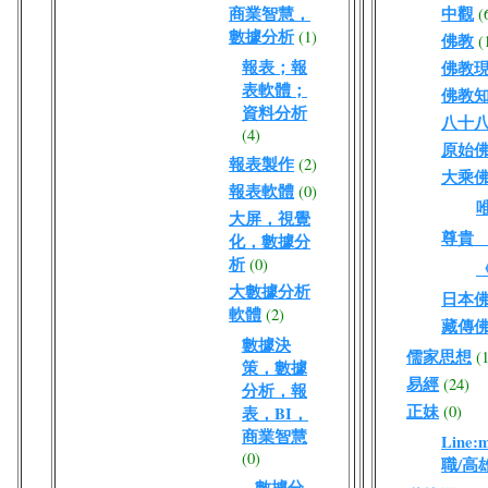
商業智慧，
中觀
(
數據分析
(1)
佛教
(
報表；報
佛教
表軟體；
佛教
資料分析
八十
(4)
原始
報表製作
(2)
大乘
報表軟體
(0)
大屏，視覺
尊貴
化，數據分
析
(0)
大數據分析
日本
軟體
(2)
藏傳
數據決
儒家思想
(
策，數據
易經
(24)
分析，報
正妹
(0)
表，BI，
商業智慧
Line
(0)
職/高
數據分