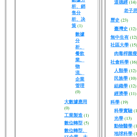
道德經
(14)
析、銷
老子
售分
析、决
歷史
(23)
策
(1)
臺灣史
(12)
數據
無中生有
(12
分
社區大學
(15
析、
餐飲
肉毒桿菌瘦
業、
社會科學
(16
物
人類學
(12)
流、
民族學
(10)
企業
管理
組織學
(12)
(0)
經濟學
(11)
大數據應用
科學
(19)
(0)
科學實驗
(
工業製造
(1)
光學
(13)
數位轉型
(5)
動物醫學
(
數位轉型、
地球科學
(
IT企業、大