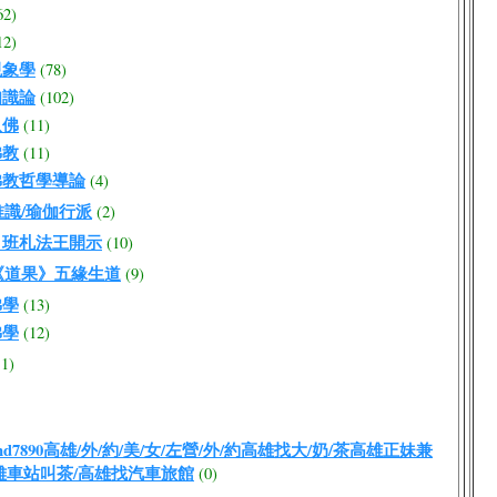
62)
12)
現象學
(78)
知識論
(102)
八佛
(11)
佛教
(11)
佛教哲學導論
(4)
唯識/瑜伽行派
(2)
 班札法王開示
(10)
《道果》五緣生道
(9)
佛學
(13)
佛學
(12)
11)
:md7890高雄/外/約/美/女/左營/外/約高雄找大/奶/茶高雄正妹兼
雄車站叫茶/高雄找汽車旅館
(0)