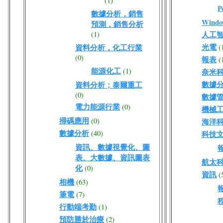
(1)
P
數據分析，銷售
Wind
預測，銷售分析
(1)
人工
光電
資料分析，化工行業
(
(0)
報表
(
能源化工
(1)
奈米
數據分
資料分析；泰爾重工
(0)
數據
電力能源行業
(0)
機械
掃碼應用
(0)
海洋
數據分析
(40)
科技
資訊、數據視覺化、圖
表、大數據、資訊圖表
航太
化
(0)
資訊
(
相機
(63)
筆電
(7)
行動端考勤
(1)
預防勝於治療
(2)