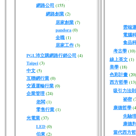
網路公司
(155)
網路創業
(2)
居家創業
(7)
雲端
pandora
(0)
電腦
全職
(1)
食品
居家工作
(3)
考古學
(10)
PGL沛立購網路行銷公司
(4)
線上英文
(1)
Taipei
(3)
美學
(18)
中文
(5)
色彩計畫
(20
互聯網行業
(0)
西方哲學
(13
交通運輸行業
(0)
吸引力法則
企業管理
(24)
祕密
(
老闆
(1)
康德哲學
(
零售行業
(1)
先驗
光電業
(37)
康德
LED
(0)
當代西方哲
伯東
(2)