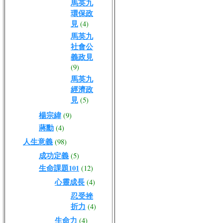
馬英九
環保政
見
(4)
馬英九
社會公
義政見
(9)
馬英九
經濟政
見
(5)
楊宗緯
(9)
蔣勳
(4)
人生意義
(98)
成功定義
(5)
生命課題101
(12)
心靈成長
(4)
忍受挫
折力
(4)
生命力
(4)