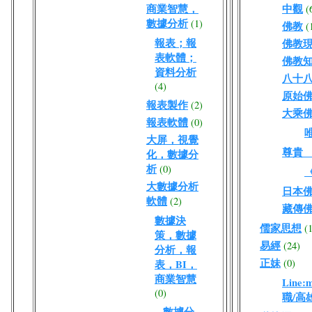
商業智慧，
中觀
(
數據分析
(1)
佛教
(
報表；報
佛教
表軟體；
佛教
資料分析
八十
(4)
原始
報表製作
(2)
大乘
報表軟體
(0)
大屏，視覺
尊貴
化，數據分
析
(0)
大數據分析
日本
軟體
(2)
藏傳
數據決
儒家思想
(
策，數據
易經
(24)
分析，報
正妹
(0)
表，BI，
商業智慧
Line
(0)
職/高
數據分