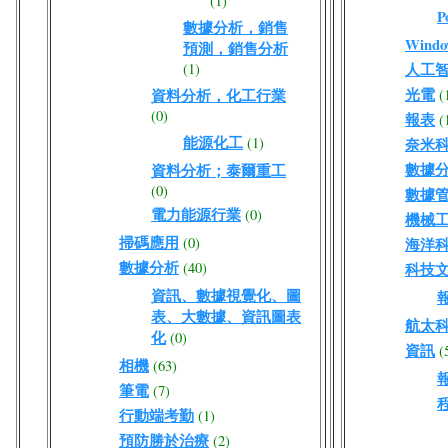
(1)
P
數據分析，銷售
Wind
預測，銷售分析
(1)
人工
光電
資料分析，化工行業
(
(0)
報表
(
能源化工
(1)
奈米
數據分
資料分析；泰爾重工
(0)
數據
電力能源行業
(0)
機械
掃碼應用
(0)
海洋
數據分析
(40)
科技
資訊、數據視覺化、圖
表、大數據、資訊圖表
航太
化
(0)
資訊
(
相機
(63)
筆電
(7)
行動端考勤
(1)
預防勝於治療
(2)