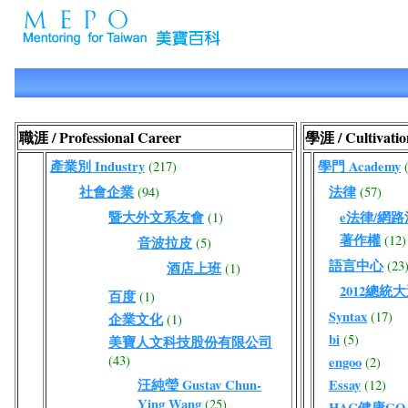
職涯 / Professional Career
學涯 / Cultivatio
產業別 Industry
學門 Academy
(217)
社會企業
法律
(94)
(57)
暨大外文系友會
e法律/網
(1)
著作權
(12)
音波拉皮
(5)
語言中心
(23
酒店上班
(1)
2012總統
百度
(1)
Syntax
(17)
企業文化
(1)
bi
(5)
美寶人文科技股份有限公司
(43)
engoo
(2)
汪純瑩 Gustav Chun-
Essay
(12)
Ying Wang
(25)
HAC健康GO