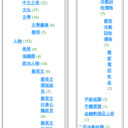
冷氣回
中文之美
(22)
收價格
文化
(37)
(5)
文學
(16)
窗型
文學書摘
(6)
冷氣
黎明
(5)
回收
價格
人物
(152)
(3)
希恩
(6)
舊
張國榮
(4)
家
政治人物
(14)
電
回
蔡英文
(6)
收
蔡英文
金
環保政
(2)
見
(5)
蔡英文
平板收購
(2)
社會公
手機買賣
(1)
義政見
金錢豹酒店上班
(6)
(1)
蔡英文
二手冷氣收購
(5)