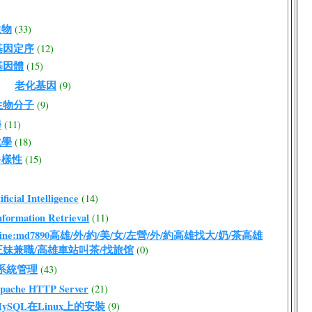
生物
(33)
基因定序
(12)
基因體
(15)
老化基因
(9)
生物分子
(9)
學
(11)
化學
(18)
多樣性
(15)
ficial Intelligence
(14)
nformation Retrieval
(11)
ine:md7890高雄/外/約/美/女/左營/外/約高雄找大/奶/茶高雄
正妹兼職/高雄車站叫茶/找旅馆
(0)
ux系統管理
(43)
pache HTTP Server
(21)
ySQL在Linux上的安裝
(9)