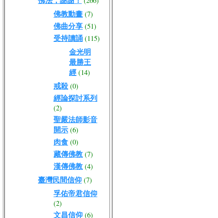
佛法，謝謝！
(266)
佛教動畫
(7)
佛曲分享
(51)
受持讀誦
(115)
金光明
最勝王
經
(14)
戒殺
(0)
經論探討系列
(2)
聖嚴法師影音
開示
(6)
肉食
(0)
藏傳佛教
(7)
漢傳佛教
(4)
臺灣民間信仰
(7)
孚佑帝君信仰
(2)
文昌信仰
(6)