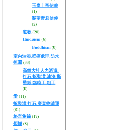
玉皇上帝信仰
(1)
關聖帝君信仰
(2)
道教
(20)
Hinduism
(6)
Buddhism
(0)
室內油漆.壁癌處理.防水
抓漏
(33)
高雄大社人力派遣.
打石.拆裝潢.油漆.撕
壁紙.臨時工.粗工
(0)
愛
(11)
拆裝潢.打石.廢棄物清運
(81)
格言集錦
(17)
煩惱
(8)