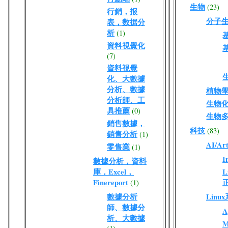
生物
(23)
行銷，报
分子
表，数据分
析
(1)
資料視覺化
(7)
資料視覺
化、大數據
分析、數據
植物
分析師、工
生物
具推薦
(0)
生物
銷售數據，
科技
(83)
銷售分析
(1)
AI/Arti
零售業
(1)
I
數據分析，資料
庫，Excel，
L
Finereport
(1)
數據分析
Lin
師、數據分
A
析、大數據
M