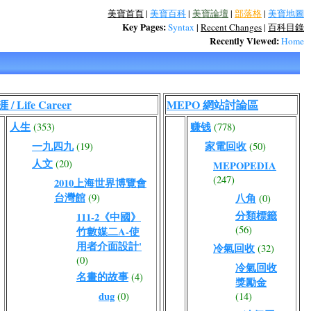
美寶首頁
|
美寶百科
|
美寶論壇
|
部落格
|
美寶地圖
Key Pages:
Syntax
|
Recent Changes
|
百科目錄
Recently Viewed:
Home
 / Life Career
MEPO 網站討論區
人生
赚钱
(353)
(778)
一九四九
家電回收
(19)
(50)
人文
(20)
MEPOPEDIA
(247)
2010上海世界博覽會
台灣館
(9)
八角
(0)
分類標籤
111-2《中國》
(56)
竹數媒二A-使
用者介面設計'
冷氣回收
(32)
(0)
冷氣回收
名畫的故事
(4)
獎勵金
dug
(0)
(14)