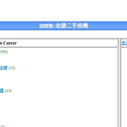
收購二手相機
請歸類:
n Career
生涯
(535)
路法律
(12)
)
大選
(13)
(4)