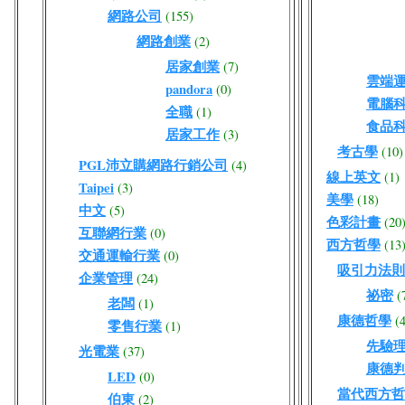
網路公司
(155)
網路創業
(2)
居家創業
(7)
雲端
pandora
(0)
電腦
全職
(1)
食品
居家工作
(3)
考古學
(10)
PGL沛立購網路行銷公司
(4)
線上英文
(1)
Taipei
(3)
美學
(18)
中文
(5)
色彩計畫
(20
互聯網行業
(0)
西方哲學
(13
交通運輸行業
(0)
吸引力法則
企業管理
(24)
祕密
(
老闆
(1)
康德哲學
(
零售行業
(1)
先驗
光電業
(37)
康德
LED
(0)
當代西方哲
伯東
(2)