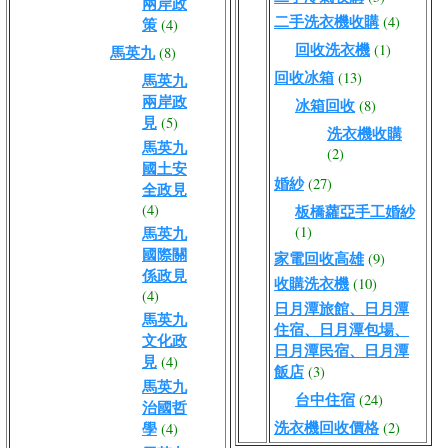
兩岸政
二手洗衣機收購
(4)
策
(4)
回收洗衣機
(1)
馬英九
(8)
回收冰箱
(13)
馬英九
兩岸政
冰箱回收
(8)
見
(5)
洗衣機收購
馬英九
(2)
國土安
婚紗
(27)
全政見
(4)
板橋蘿亞手工婚紗
(1)
馬英九
國際關
家電回收高雄
(9)
係政見
收購洗衣機
(10)
(4)
日月潭旅館、日月潭
馬英九
住宿、日月潭包場、
文化政
日月潭民宿、日月潭
見
(4)
飯店
(3)
馬英九
台中住宿
(24)
治國哲
洗衣機回收價格
學
(2)
(4)