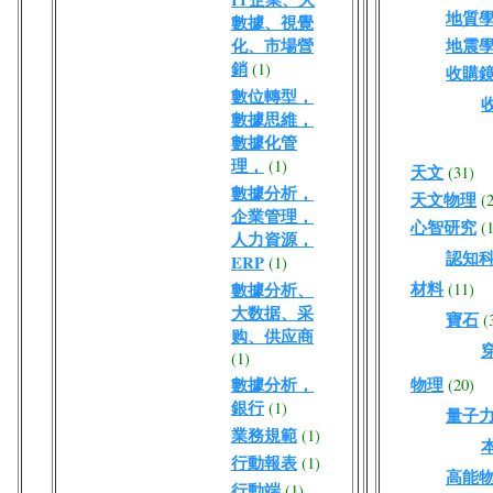
地質
數據、視覺
化、市場營
地震
銷
(1)
收購
數位轉型，
數據思維，
數據化管
理，
(1)
天文
(31)
數據分析，
天文物理
(
企業管理，
心智研究
(
人力資源，
認知
ERP
(1)
材料
數據分析、
(11)
大数据、采
寶石
(
购、供应商
(1)
數據分析，
物理
(20)
銀行
(1)
量子
業務規範
(1)
行動報表
(1)
高能
行動端
(1)