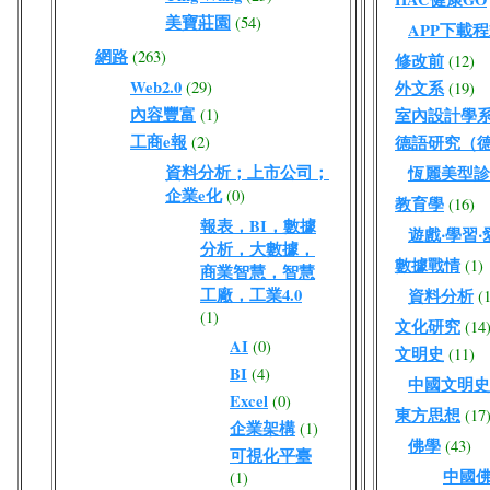
美寶莊園
(54)
APP下載
網路
(263)
修改前
(12)
Web2.0
(29)
外文系
(19)
內容豐富
(1)
室內設計學
工商e報
(2)
德語研究（
資料分析；上市公司；
恆麗美型診
企業e化
(0)
教育學
(16)
報表，BI，數據
遊戲‧學習‧
分析，大數據，
數據戰情
(1)
商業智慧，智慧
工廠，工業4.0
資料分析
(
(1)
文化研究
(14
AI
(0)
文明史
(11)
BI
(4)
中國文明史
Excel
(0)
東方思想
(17
企業架構
(1)
佛學
(43)
可視化平臺
中國
(1)