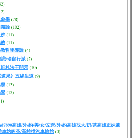
62)
12)
現象學
(78)
知識論
(102)
八佛
(11)
佛教
(11)
佛教哲學導論
(4)
唯識/瑜伽行派
(2)
 班札法王開示
(10)
《道果》五緣生道
(9)
佛學
(13)
佛學
(12)
11)
:md7890高雄/外/約/美/女/左營/外/約高雄找大/奶/茶高雄正妹兼
雄車站叫茶/高雄找汽車旅館
(0)