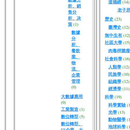
道德經
(14)
析、銷
老子
售分
析、决
歷史
(23)
策
(1)
臺灣史
(12)
數據
無中生有
(12
分
社區大學
(15
析、
餐飲
肉毒桿菌瘦
業、
社會科學
(16
物
人類學
(12)
流、
民族學
(10)
企業
管理
組織學
(12)
(0)
經濟學
(11)
大數據應用
科學
(19)
(0)
科學實驗
(
工業製造
(1)
光學
(13)
數位轉型
(5)
動物醫學
(
數位轉型、
地球科學
(
IT企業、大