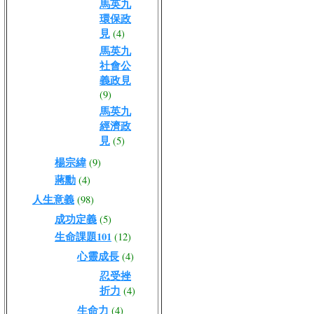
馬英九
環保政
見
(4)
馬英九
社會公
義政見
(9)
馬英九
經濟政
見
(5)
楊宗緯
(9)
蔣勳
(4)
人生意義
(98)
成功定義
(5)
生命課題101
(12)
心靈成長
(4)
忍受挫
折力
(4)
生命力
(4)