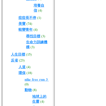
培養自
信
(4)
痘痘長不停
(1)
美寶
(74)
蛻變青年
(4)
尋找目標
(3)
生命力訓練機
構
(3)
人生目標
(15)
反省
(23)
人道
(4)
環保
(18)
nike free run 3
(0)
動物
(8)
地球上的
生靈
(4)