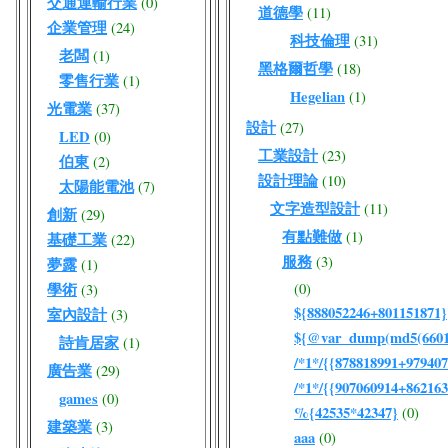
交通運輸行業
(0)
道德學
(11)
企業管理
(24)
科技倫理
(31)
老闆
(1)
黑格爾哲學
(18)
零售行業
(1)
Hegelian
(1)
光電業
(37)
設計
(27)
LED
(0)
工業設計
(23)
伯東
(2)
設計理論
(10)
太陽能電池
(7)
文字造型設計
(11)
創新
(29)
有點難做
(1)
基礎工業
(22)
服務
(3)
夢露
(1)
學術
(0)
(3)
${888052246+801151871}
室內設計
(3)
${@var_dump(md5(66017
詩肯居家
(1)
/*1*/{{878818991+979407
廣告業
(29)
/*1*/{{907060914+862163
games
(0)
%{42535*42347}
(0)
建築業
(3)
aaa
(0)