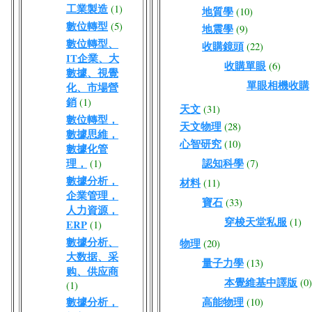
工業製造
(1)
地質學
(10)
數位轉型
(5)
地震學
(9)
數位轉型、
收購鏡頭
(22)
IT企業、大
收購單眼
(6)
數據、視覺
單眼相機收購
化、市場營
銷
(1)
天文
(31)
數位轉型，
天文物理
(28)
數據思維，
心智研究
(10)
數據化管
理，
認知科學
(1)
(7)
數據分析，
材料
(11)
企業管理，
寶石
(33)
人力資源，
穿梭天堂私服
(1)
ERP
(1)
數據分析、
物理
(20)
大数据、采
量子力學
(13)
购、供应商
本覺維基中譯版
(0)
(1)
數據分析，
高能物理
(10)