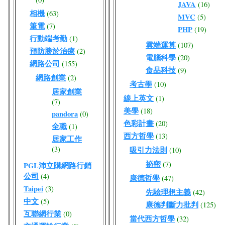
JAVA
(16)
相機
(63)
MVC
(5)
筆電
(7)
PHP
(19)
行動端考勤
(1)
雲端運算
(107)
預防勝於治療
(2)
電腦科學
(20)
網路公司
(155)
食品科技
(9)
網路創業
(2)
考古學
(10)
居家創業
線上英文
(1)
(7)
美學
(18)
pandora
(0)
色彩計畫
(20)
全職
(1)
西方哲學
(13)
居家工作
(3)
吸引力法則
(10)
祕密
(7)
PGL沛立購網路行銷
公司
(4)
康德哲學
(47)
Taipei
(3)
先驗理想主義
(42)
中文
(5)
康德判斷力批判
(125)
互聯網行業
(0)
當代西方哲學
(32)