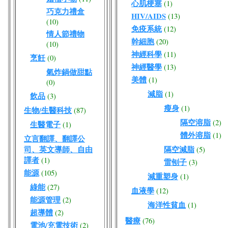
心肌梗塞
(1)
巧克力禮盒
HIV/AIDS
(13)
(10)
免疫系統
(12)
情人節禮物
幹細胞
(20)
(10)
神經科學
(11)
烹飪
(0)
神經醫學
(13)
氣炸鍋做甜點
美體
(1)
(0)
減脂
(1)
飲品
(3)
瘦身
(1)
生物/生醫科技
(87)
隔空溶脂
(2)
生醫電子
(1)
體外溶脂
(1)
立言翻譯、翻譯公
司、英文導師、自由
隔空減脂
(5)
譯者
(1)
雷刨子
(3)
能源
(105)
減重塑身
(1)
綠能
(27)
血液學
(12)
能源管理
(2)
海洋性貧血
(1)
超導體
(2)
醫療
(76)
電池/充電技術
(2)