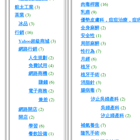
肉毒桿菌
(16)
航太工業
(3)
乳癌
(9)
茶業
(3)
優勢皮膚科，痘痘治療，痘
冰品
(3)
全身麻醉
(2)
行銷
(16)
安全性
(1)
Yahoo超級商城
(3)
局部麻醉
(3)
網路行銷
(7)
性行為
(7)
人生規劃
(2)
月經
(6)
免費試用
(4)
植牙
(3)
網路商機
(2)
植牙手術
(2)
賺錢
(6)
消脂針
(3)
腸病毒
(7)
電子商務
(2)
汐止吳婦產科
(2)
兼差
(2)
吳婦產科
(2)
網路開店
(2)
汐止婦產科
(2)
開店
(2)
補氣養生
(7)
學習
(6)
隆乳手術
(0)
餐飲設備
(1)