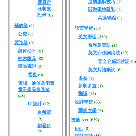
脂肪脹麻技巧
(1)
豐原定
旺餐飲
顯微蜜桃隆乳
(1)
設備
(0)
莢膜攣縮
(1)
補教業
(1)
語言學習
(34)
公職
(1)
英文學習
(189)
製造業
(5)
奇異鳥美語
(1)
詩肯柚木
(64)
英文介係詞用法
(12)
柚木家具
(88)
英文介係詞片語
(6)
液晶電視
(0)
英文片語動詞
(6)
電視
(0)
多益
(1)
電腦、通信及消費
新制多益
(1)
電子產品製造業
翻譯
(14)
(48)
設計學校
(33)
IC設計
(12)
藝術大學
(3)
台積電
(5)
技藝 Art
(639)
聯發科
ESL
(8)
(2)
網站設計
(55)