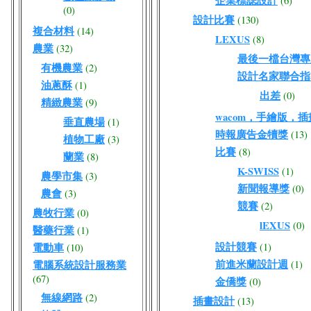
企業標誌設計
(6)
(0)
設計比賽
(130)
複合材料
(14)
LEXUS
(8)
農業
(32)
最後一檔台灣專屬W
有機農業
(2)
設計名家聯合指
油蔥酥
(1)
出差
(0)
精緻農業
(9)
wacom，手繪版，
垂直農場
(1)
時報廣告金犢獎
(13)
植物工廠
(3)
比賽
(8)
蘭業
(8)
K-SWISS
(1)
農學市集
(3)
新聞報導獎
(0)
農會
(3)
競賽
(2)
農牧行業
(0)
lEXUS
(0)
醫藥行業
(1)
設計競賽
電動車
(1)
(10)
前進米蘭設計週
電腦系統設計服務業
(1)
(67)
金僑獎
(0)
無線網路
(2)
插畫設計
(13)