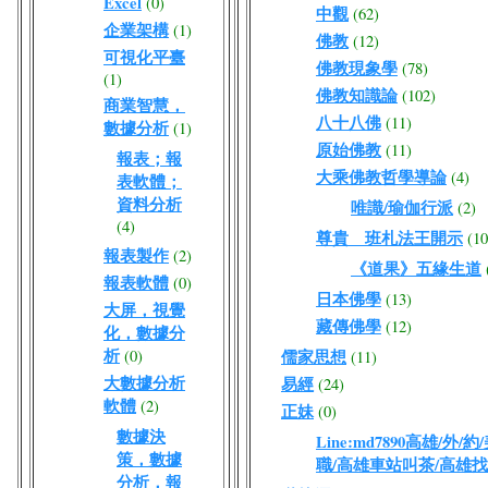
Excel
(0)
中觀
(62)
企業架構
(1)
佛教
(12)
可視化平臺
佛教現象學
(78)
(1)
佛教知識論
(102)
商業智慧，
八十八佛
(11)
數據分析
(1)
原始佛教
(11)
報表；報
大乘佛教哲學導論
(4)
表軟體；
資料分析
唯識/瑜伽行派
(2)
(4)
尊貴 班札法王開示
(10
報表製作
(2)
《道果》五緣生道
報表軟體
(0)
日本佛學
(13)
大屏，視覺
藏傳佛學
(12)
化，數據分
析
(0)
儒家思想
(11)
大數據分析
易經
(24)
軟體
(2)
正妹
(0)
數據決
Line:md7890高雄/
策，數據
職/高雄車站叫茶/高雄
分析，報