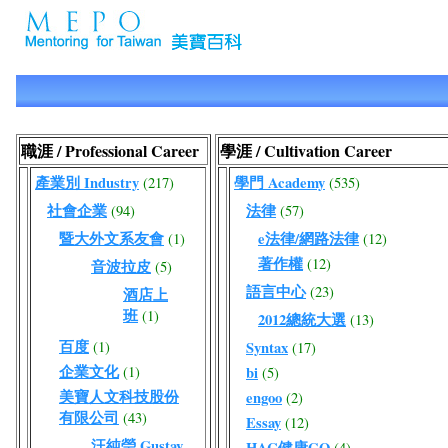
職涯 / Professional Career
學涯 / Cultivation Career
產業別 Industry
學門 Academy
(217)
(535)
社會企業
法律
(94)
(57)
暨大外文系友會
e法律/網路法律
(1)
(12)
著作權
(12)
音波拉皮
(5)
語言中心
(23)
酒店上
班
(1)
2012總統大選
(13)
百度
(1)
Syntax
(17)
企業文化
(1)
bi
(5)
美寶人文科技股份
engoo
(2)
有限公司
(43)
Essay
(12)
汪純瑩 Gustav
HAC健康GO
(4)