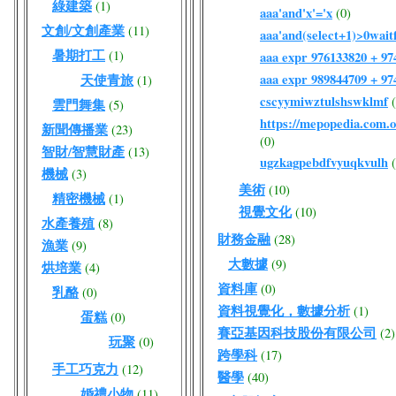
綠建築
(1)
aaa'and'x'='x
(0)
文創/文創產業
(11)
aaa'and(select+1)>0waitf
暑期打工
(1)
aaa expr 976133820 + 9
aaa expr 989844709 + 9
天使青旅
(1)
cscyymiwztulshswklmf
雲門舞集
(5)
https://mepopedia.com
新聞傳播業
(23)
(0)
智財/智慧財產
(13)
ugzkagpebdfvyuqkvulh
機械
(3)
美術
(10)
精密機械
(1)
視覺文化
(10)
水產養殖
(8)
財務金融
(28)
漁業
(9)
大數據
(9)
烘培業
(4)
資料庫
(0)
乳酪
(0)
資料視覺化，數據分析
(1)
蛋糕
(0)
賽亞基因科技股份有限公司
(2)
玩聚
(0)
跨學科
(17)
手工巧克力
(12)
醫學
(40)
婚禮小物
(11)