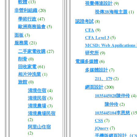
軟體
(13)
視覺傳達設計
(9)
非營利組織
(20)
視傳2B海報主題
(1)
學術行政
(47)
認證考試
(8)
歐洲商務協會
(5)
CFA
(9)
面板
(3)
CFA Level 3
(5)
服務業
(21)
MCSD: Web Application
二手家電收購
(27)
研究所
(9)
削骨
(0)
電腦多媒體
(6)
回收家電
(61)
多媒體設計
(7)
相片沖洗業
(1)
211、179
(2)
旅館
(0)
網頁設計
(200)
清境住宿
(4)
1035445028陳仲伶
(4)
清境民宿
(3)
陳仲伶
(2)
清境農場
(3)
1035445104李恩慈
(15
清境農場民宿
(2)
CSS
(7)
阿里山住宿
jQuery
(7)
(2)
手機版網頁設計（CSS/J