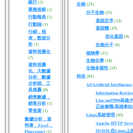
銀行
(1)
生物
(23)
業務規範
(1)
分子生物
(33)
行動報表
(1)
基因定序
(12)
行動端
(1)
基因體
(15)
行銷，报
老化基因
(9)
表，数据分
析
(1)
生物分子
(9)
資料視覺化
植物學
(11)
(7)
生物化學
(18)
資料視覺
生物多樣性
(15)
化、大數據
科技
(83)
分析、數據
分析師、工
AI/Artificial Intelligence
具推薦
(0)
Information Retriev
銷售數據，
Line:md7890高
銷售分析
(1)
正妹兼職/高雄車站
零售業
(1)
Linux系統管理
(43)
數據分析，資
Apache HTTP Serv
料庫，Excel，
MySQL在Linux
Finereport
(1)