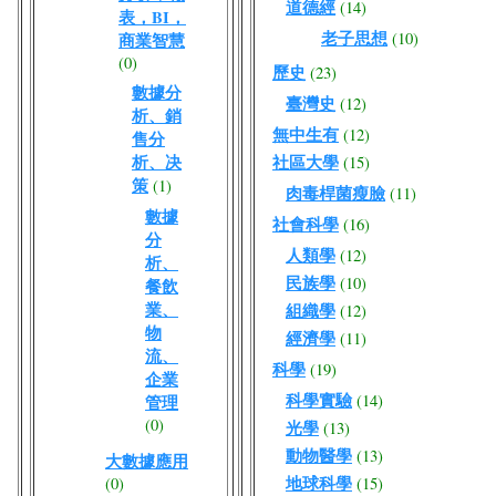
道德經
(14)
表，BI，
老子思想
(10)
商業智慧
(0)
歷史
(23)
數據分
臺灣史
(12)
析、銷
無中生有
(12)
售分
析、决
社區大學
(15)
策
(1)
肉毒桿菌瘦臉
(11)
數據
社會科學
(16)
分
人類學
(12)
析、
民族學
(10)
餐飲
業、
組織學
(12)
物
經濟學
(11)
流、
科學
(19)
企業
科學實驗
(14)
管理
(0)
光學
(13)
動物醫學
(13)
大數據應用
地球科學
(0)
(15)