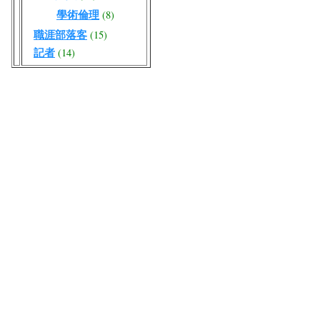
學術倫理
(8)
職涯部落客
(15)
記者
(14)