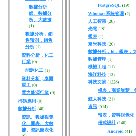
PostgreSQL
(19)
數據分析
師、數據分
Windows系統管理
(2)
析、大數據
人工智慧
(20)
(1)
光電
(19)
數據分析，銷
報表
(1)
售預測，銷售
奈米科技
(20)
分析
(1)
數據分析，bi，報表，
資料分析，化工
數據管理
(1)
行業
(0)
機械工程
(11)
能源化工
(1)
海洋科技
(12)
資料分析；泰爾
科技文摘
(1226)
重工
(0)
報表，商業智慧，
電力能源行業
(0)
航太科技
(21)
掃碼應用
(0)
資訊
(514)
數據分析
(40)
報表，資料視覺化
資訊、數據視覺
程式設計
(140)
化、圖表、大數
據、資訊圖表化
Android
(41)
(0)