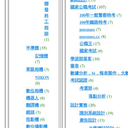
聯
國家公職考試
(107)
發
100年一般警察特考
(7)
科
工
100年鐵路特考
(7)
程
passpass
(7)
師
passpass.cc
(8)
(1)
公職王
(17)
半導體
(35)
國家考試
(6)
記憶體
學涯部落客
(10)
(7)
審美
(7)
單眼相機
(3)
數據分析，bi，報表製作，大
NIKON
考試認證
(6)
(0)
考選部
(4)
數位相機
(3)
落點分析
(1)
機器人
(6)
翻譯機
設計實務
(0)
(20)
鏡頭
(3)
識別系統設計
(19)
投影機
(0)
廣告設計
(13)
數位攝影機