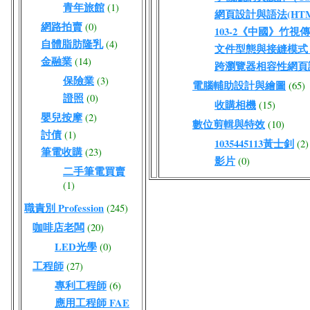
青年旅館
(1)
網頁設計與語法(HTML
網路拍賣
(0)
103-2《中國》竹視
自體脂肪隆乳
(4)
文件型態與接縫模式（DO
金融業
(14)
跨瀏覽器相容性網頁
保險業
(3)
電腦輔助設計與繪圖
(65)
證照
(0)
收購相機
(15)
嬰兒按摩
(2)
數位剪輯與特效
(10)
討債
(1)
1035445113黃士釗
(2)
筆電收購
(23)
影片
(0)
二手筆電買賣
(1)
職責別 Profession
(245)
咖啡店老闆
(20)
LED光學
(0)
工程師
(27)
專利工程師
(6)
應用工程師 FAE