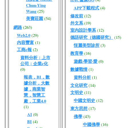
Chun-Ying
APP下載程式
(4)
Wang
(25)
修改前
(12)
美寶莊園
(54)
外文系
(19)
網路
(263)
室內設計學系
(12)
Web2.0
(29)
德語研究（德國研究）
(15)
內容豐富
(1)
恆麗美型診所
(3)
工商e報
(2)
教育學
(16)
資料分析；上市
遊戲‧學習‧愛
(0)
公司；企業e化
數據戰情
(0)
(1)
報表，BI，數
資料分析
(1)
據分析，大數
文化研究
(14)
據，商業智
文明史
(11)
慧，智慧工
中國文明史
(12)
廠，工業4.0
(1)
東方思想
(17)
AI
(0)
佛學
(43)
BI
(4)
中國佛學
(16)