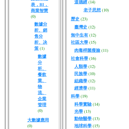
道德經
(14)
表，BI，
老子思想
(10)
商業智慧
(0)
歷史
(23)
數據分
臺灣史
(12)
析、銷
無中生有
(12)
售分
析、决
社區大學
(15)
策
(1)
肉毒桿菌瘦臉
(11)
數據
社會科學
(16)
分
人類學
(12)
析、
民族學
(10)
餐飲
業、
組織學
(12)
物
經濟學
(11)
流、
科學
(19)
企業
科學實驗
(14)
管理
(0)
光學
(13)
動物醫學
(13)
大數據應用
地球科學
(0)
(15)