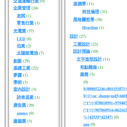
交通運輸行業
(0)
道德學
(11)
企業管理
(24)
科技倫理
(31)
老闆
(1)
黑格爾哲學
(18)
零售行業
(1)
Hegelian
(1)
光電業
(37)
設計
(27)
LED
(0)
工業設計
(23)
伯東
(2)
設計理論
(10)
太陽能電池
(7)
文字造型設計
(11)
創新
(29)
有點難做
(1)
基礎工業
(22)
服務
(3)
夢露
(1)
學術
(0)
(3)
${888052246+801151871}
室內設計
(3)
${@var_dump(md5(66017
詩肯居家
(1)
/*1*/{{878818991+979407
廣告業
(29)
/*1*/{{907060914+862163
games
(0)
%{42535*42347}
(0)
建築業
(3)
aaa
(0)