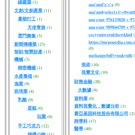
綠建築
(1)
aaa'and'x'='x
(0)
文創/文創產業
(11)
aaa'and(select+1)>0waitf
暑期打工
(1)
aaa expr 976133820 + 9
aaa expr 989844709 + 9
天使青旅
(1)
cscyymiwztulshswklmf
雲門舞集
(5)
https://mepopedia.com
新聞傳播業
(23)
(0)
智財/智慧財產
(13)
ugzkagpebdfvyuqkvulh
機械
(3)
美術
(10)
精密機械
(1)
視覺文化
(10)
水產養殖
(8)
財務金融
(28)
漁業
(9)
大數據
(9)
烘培業
(4)
資料庫
(0)
乳酪
(0)
資料視覺化，數據分析
(1)
蛋糕
(0)
賽亞基因科技股份有限公司
(2)
玩聚
(0)
跨學科
(17)
手工巧克力
(12)
醫學
(40)
婚禮小物
(11)