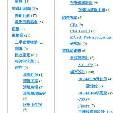
軟體
(13)
視覺傳達設計
(9)
非營利組織
(20)
視傳2B海報主題
(1)
學術行政
(47)
認證考試
(8)
歐洲商務協會
(5)
CFA
(9)
面板
(3)
CFA Level 3
(5)
服務業
(21)
MCSD: Web Application
二手家電收購
(27)
研究所
(9)
削骨
(0)
電腦多媒體
(6)
回收家電
(61)
多媒體設計
(7)
相片沖洗業
(1)
211、179
(2)
旅館
(0)
網頁設計
(200)
清境住宿
(4)
1035445028陳仲伶
(4)
清境民宿
(3)
陳仲伶
(2)
清境農場
(3)
1035445104李恩慈
(15
清境農場民宿
(2)
CSS
(7)
阿里山住宿
jQuery
(7)
(2)
手機版網頁設計（CSS/J