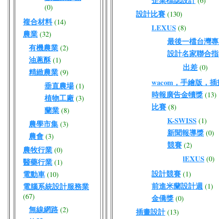
企業標誌設計
(6)
(0)
設計比賽
(130)
複合材料
(14)
LEXUS
(8)
農業
(32)
最後一檔台灣專屬W
有機農業
(2)
設計名家聯合指
油蔥酥
(1)
出差
(0)
精緻農業
(9)
wacom，手繪版，
垂直農場
(1)
時報廣告金犢獎
(13)
植物工廠
(3)
比賽
(8)
蘭業
(8)
K-SWISS
(1)
農學市集
(3)
新聞報導獎
(0)
農會
(3)
競賽
(2)
農牧行業
(0)
lEXUS
(0)
醫藥行業
(1)
設計競賽
電動車
(1)
(10)
前進米蘭設計週
電腦系統設計服務業
(1)
(67)
金僑獎
(0)
無線網路
(2)
插畫設計
(13)