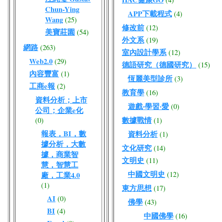
Chun-Ying
APP下載程式
(4)
Wang
(25)
修改前
(12)
美寶莊園
(54)
外文系
(19)
網路
(263)
室內設計學系
(12)
Web2.0
(29)
德語研究（德國研究）
(15)
內容豐富
(1)
恆麗美型診所
(3)
工商e報
(2)
教育學
(16)
資料分析；上市
遊戲‧學習‧愛
(0)
公司；企業e化
數據戰情
(0)
(1)
報表，BI，數
資料分析
(1)
據分析，大數
文化研究
(14)
據，商業智
文明史
(11)
慧，智慧工
中國文明史
(12)
廠，工業4.0
(1)
東方思想
(17)
AI
(0)
佛學
(43)
BI
(4)
中國佛學
(16)