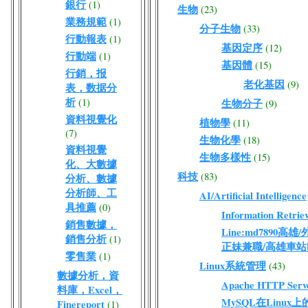
銀行
(1)
生物
(23)
業務規範
(1)
分子生物
(33)
行動報表
(1)
基因定序
(12)
行動端
(1)
基因體
(15)
行銷，报
老化基因
(9)
表，数据分
析
(1)
生物分子
(9)
資料視覺化
植物學
(11)
(7)
生物化學
(18)
資料視覺
生物多樣性
(15)
化、大數據
科技
(83)
分析、數據
分析師、工
AI/Artificial Intelligence
具推薦
(0)
Information Retriev
銷售數據，
Line:md7890高
銷售分析
(1)
正妹兼職/高雄車站
零售業
(1)
Linux系統管理
(43)
數據分析，資
Apache HTTP Serv
料庫，Excel，
MySQL在Linux
Finereport
(1)