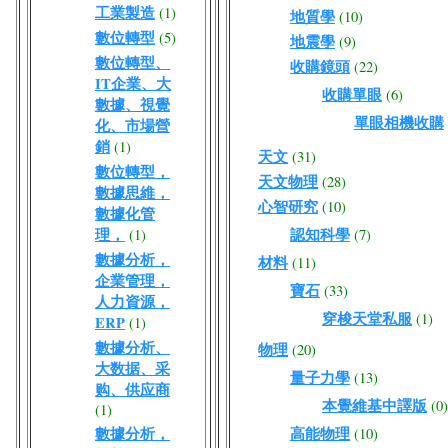
工業製造
(1)
地質學
(10)
數位轉型
(5)
地震學
(9)
數位轉型、
收購鏡頭
(22)
IT企業、大
收購單眼
(6)
數據、視覺
單眼相機收購
化、市場營
銷
(1)
天文
(31)
數位轉型，
天文物理
(28)
數據思維，
心智研究
(10)
數據化管
理，
認知科學
(1)
(7)
數據分析，
材料
(11)
企業管理，
寶石
(33)
人力資源，
穿梭天堂私服
(1)
ERP
(1)
數據分析、
物理
(20)
大数据、采
量子力學
(13)
购、供应商
本覺維基中譯版
(0)
(1)
數據分析，
高能物理
(10)