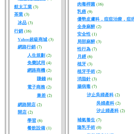
肉毒桿菌
(16)
航太工業
(3)
乳癌
(9)
茶業
(3)
優勢皮膚科，痘痘治療，痘
冰品
(3)
全身麻醉
(2)
行銷
(16)
安全性
(1)
Yahoo超級商城
(3)
局部麻醉
(3)
網路行銷
(7)
性行為
(7)
人生規劃
(2)
月經
(6)
免費試用
(4)
植牙
(3)
網路商機
(2)
植牙手術
(2)
賺錢
(6)
消脂針
(3)
腸病毒
(7)
電子商務
(2)
汐止吳婦產科
(2)
兼差
(2)
吳婦產科
(2)
網路開店
(2)
汐止婦產科
(2)
開店
(2)
補氣養生
(7)
學習
(6)
隆乳手術
(0)
餐飲設備
(1)