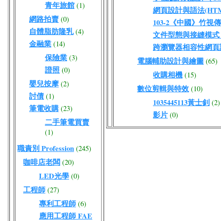
青年旅館
(1)
網頁設計與語法(HTML
網路拍賣
(0)
103-2《中國》竹視
自體脂肪隆乳
(4)
文件型態與接縫模式（DO
金融業
(14)
跨瀏覽器相容性網頁
保險業
(3)
電腦輔助設計與繪圖
(65)
證照
(0)
收購相機
(15)
嬰兒按摩
(2)
數位剪輯與特效
(10)
討債
(1)
1035445113黃士釗
(2)
筆電收購
(23)
影片
(0)
二手筆電買賣
(1)
職責別 Profession
(245)
咖啡店老闆
(20)
LED光學
(0)
工程師
(27)
專利工程師
(6)
應用工程師 FAE