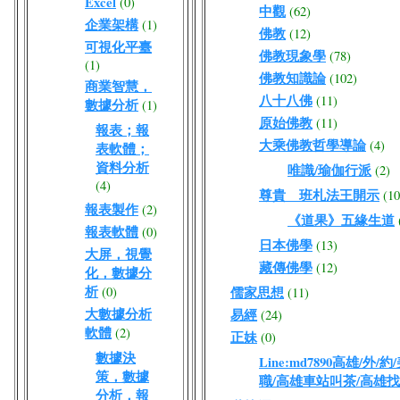
Excel
(0)
中觀
(62)
企業架構
(1)
佛教
(12)
可視化平臺
佛教現象學
(78)
(1)
佛教知識論
(102)
商業智慧，
八十八佛
(11)
數據分析
(1)
原始佛教
(11)
報表；報
大乘佛教哲學導論
(4)
表軟體；
資料分析
唯識/瑜伽行派
(2)
(4)
尊貴 班札法王開示
(10
報表製作
(2)
《道果》五緣生道
報表軟體
(0)
日本佛學
(13)
大屏，視覺
藏傳佛學
(12)
化，數據分
析
(0)
儒家思想
(11)
大數據分析
易經
(24)
軟體
(2)
正妹
(0)
數據決
Line:md7890高雄/
策，數據
職/高雄車站叫茶/高雄
分析，報