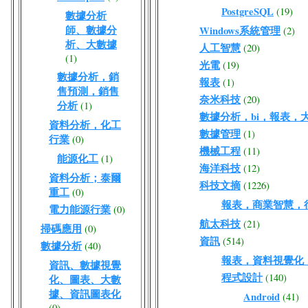
PostgreSQL
(19)
數據分析
師、數據分
Windows系統管理
(2)
析、大數據
人工智慧
(20)
(1)
光電
(19)
數據分析，銷
報表
(1)
售預測，銷售
奈米科技
(20)
分析
(1)
數據分析，bi，報表，
資料分析，化工
數據管理
(1)
行業
(0)
機械工程
(11)
能源化工
(1)
海洋科技
(12)
資料分析；泰爾
科技文摘
(1226)
重工
(0)
報表，商業智慧，
電力能源行業
(0)
航太科技
(21)
掃碼應用
(0)
資訊
(514)
數據分析
(40)
報表，資料視覺化
資訊、數據視覺
程式設計
(140)
化、圖表、大數
據、資訊圖表化
Android
(41)
(0)