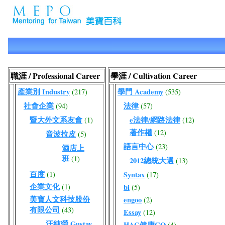
職涯 / Professional Career
學涯 / Cultivation Career
產業別 Industry
學門 Academy
(217)
(535)
社會企業
法律
(94)
(57)
暨大外文系友會
e法律/網路法律
(1)
(12)
著作權
(12)
音波拉皮
(5)
語言中心
(23)
酒店上
班
(1)
2012總統大選
(13)
百度
(1)
Syntax
(17)
企業文化
(1)
bi
(5)
美寶人文科技股份
engoo
(2)
有限公司
(43)
Essay
(12)
汪純瑩 Gustav
HAC健康GO
(4)