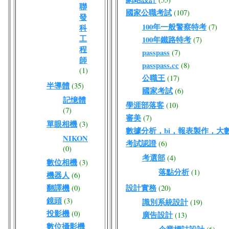
聯
國家公職考試
(107)
發
100年一般警察特考
(7)
科
工
100年鐵路特考
(7)
程
passpass
(7)
師
passpass.cc
(8)
(1)
公職王
(17)
半導體
(35)
國家考試
(6)
記憶體
學涯部落客
(10)
(7)
審美
(7)
單眼相機
(3)
數據分析，bi，報表製作，大
NIKON
考試認證
(6)
(0)
考選部
(4)
數位相機
(3)
落點分析
(1)
機器人
(6)
翻譯機
設計實務
(0)
(20)
鏡頭
(3)
識別系統設計
(19)
投影機
(0)
廣告設計
(13)
數位攝影機