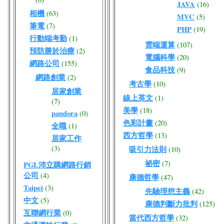
JAVA
(16)
相機
(63)
MVC
(5)
筆電
(7)
PHP
(19)
行動端考勤
(1)
雲端運算
(107)
預防勝於治療
(2)
電腦科學
(20)
網路公司
(155)
食品科技
(9)
網路創業
(2)
考古學
(10)
居家創業
線上英文
(1)
(7)
美學
(18)
pandora
(0)
色彩計畫
(20)
全職
(1)
西方哲學
(13)
居家工作
(3)
吸引力法則
(10)
祕密
(7)
PGL沛立購網路行銷
公司
(4)
康德哲學
(47)
Taipei
(3)
先驗理想主義
(42)
中文
(5)
康德判斷力批判
(125)
互聯網行業
(0)
當代西方哲學
(32)