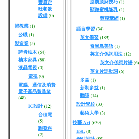
脂肪脹麻技巧
(1)
豐原定
旺餐飲
顯微蜜桃隆乳
(1)
設備
(0)
莢膜攣縮
(1)
補教業
(1)
語言學習
(34)
公職
(1)
英文學習
(189)
製造業
(5)
奇異鳥美語
(1)
詩肯柚木
(64)
英文介係詞用法
(12)
柚木家具
(88)
英文介係詞片語
(6)
液晶電視
(0)
英文片語動詞
(6)
電視
(0)
多益
(1)
電腦、通信及消費
新制多益
(1)
電子產品製造業
翻譯
(14)
(48)
設計學校
(33)
IC設計
(12)
藝術大學
(3)
台積電
(5)
技藝 Art
(639)
聯發科
ESL
(8)
(2)
網站設計
(55)