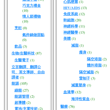
心肌梗塞
(1)
巧克力禮盒
HIV/AIDS
(13)
(10)
免疫系統
(12)
情人節禮物
幹細胞
(20)
(10)
神經科學
(11)
烹飪
(0)
神經醫學
(13)
氣炸鍋做甜點
美體
(1)
(0)
減脂
(1)
飲品
(3)
瘦身
(1)
生物/生醫科技
(87)
隔空溶脂
(2)
生醫電子
(1)
體外溶脂
(1)
立言翻譯、翻譯公
司、英文導師、自由
隔空減脂
(5)
譯者
(1)
雷刨子
(3)
能源
(105)
減重塑身
(1)
綠能
(27)
血液學
(12)
能源管理
(2)
海洋性貧血
(1)
超導體
(2)
醫療
(76)
電池/充電技術
(2)