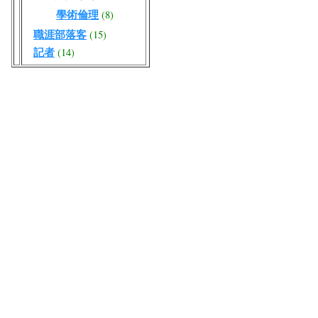
學術倫理
(8)
職涯部落客
(15)
記者
(14)