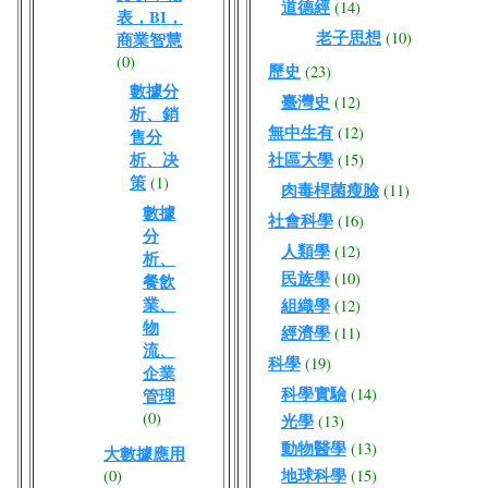
道德經
(14)
表，BI，
老子思想
(10)
商業智慧
(0)
歷史
(23)
數據分
臺灣史
(12)
析、銷
無中生有
(12)
售分
析、决
社區大學
(15)
策
(1)
肉毒桿菌瘦臉
(11)
數據
社會科學
(16)
分
人類學
(12)
析、
民族學
(10)
餐飲
業、
組織學
(12)
物
經濟學
(11)
流、
科學
(19)
企業
科學實驗
(14)
管理
(0)
光學
(13)
動物醫學
(13)
大數據應用
地球科學
(0)
(15)