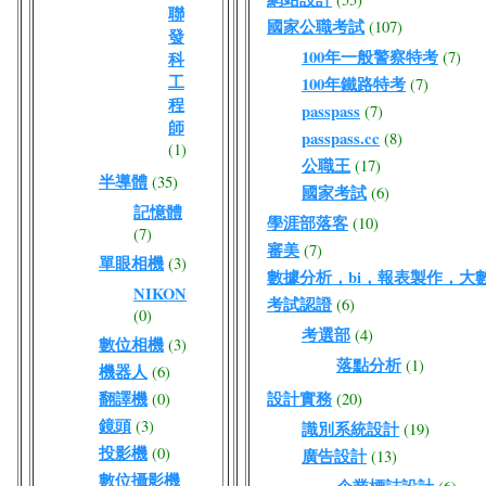
聯
國家公職考試
(107)
發
100年一般警察特考
(7)
科
工
100年鐵路特考
(7)
程
passpass
(7)
師
passpass.cc
(8)
(1)
公職王
(17)
半導體
(35)
國家考試
(6)
記憶體
學涯部落客
(10)
(7)
審美
(7)
單眼相機
(3)
數據分析，bi，報表製作，大
NIKON
考試認證
(6)
(0)
考選部
(4)
數位相機
(3)
落點分析
(1)
機器人
(6)
翻譯機
設計實務
(0)
(20)
鏡頭
(3)
識別系統設計
(19)
投影機
(0)
廣告設計
(13)
數位攝影機