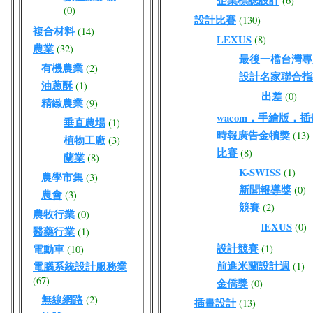
企業標誌設計
(6)
(0)
設計比賽
(130)
複合材料
(14)
LEXUS
(8)
農業
(32)
最後一檔台灣專屬W
有機農業
(2)
設計名家聯合指
油蔥酥
(1)
出差
(0)
精緻農業
(9)
wacom，手繪版，
垂直農場
(1)
時報廣告金犢獎
(13)
植物工廠
(3)
比賽
(8)
蘭業
(8)
K-SWISS
(1)
農學市集
(3)
新聞報導獎
(0)
農會
(3)
競賽
(2)
農牧行業
(0)
lEXUS
(0)
醫藥行業
(1)
設計競賽
電動車
(1)
(10)
前進米蘭設計週
電腦系統設計服務業
(1)
(67)
金僑獎
(0)
無線網路
(2)
插畫設計
(13)