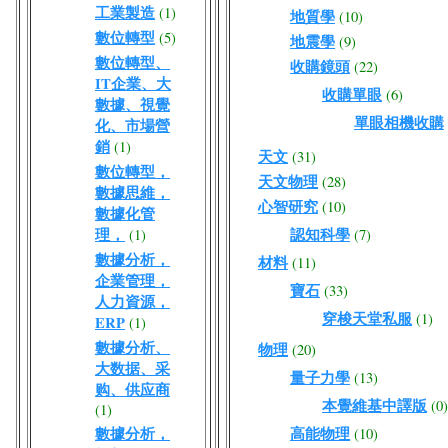
工業製造
(1)
地質學
(10)
數位轉型
(5)
地震學
(9)
數位轉型、
收購鏡頭
(22)
IT企業、大
收購單眼
(6)
數據、視覺
單眼相機收購
化、市場營
銷
(1)
天文
(31)
數位轉型，
天文物理
(28)
數據思維，
心智研究
(10)
數據化管
理，
認知科學
(1)
(7)
數據分析，
材料
(11)
企業管理，
寶石
(33)
人力資源，
穿梭天堂私服
(1)
ERP
(1)
數據分析、
物理
(20)
大数据、采
量子力學
(13)
购、供应商
本覺維基中譯版
(0)
(1)
數據分析，
高能物理
(10)