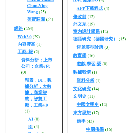
Chun-Ying
APP下載程式
(4)
Wang
(25)
修改前
(12)
美寶莊園
(54)
外文系
(19)
網路
(263)
室內設計學系
(12)
Web2.0
(29)
德語研究（德國研究）
(15)
內容豐富
(1)
恆麗美型診所
(3)
工商e報
(2)
教育學
(16)
資料分析；上市
遊戲‧學習‧愛
(0)
公司；企業e化
數據戰情
(0)
(1)
報表，BI，數
資料分析
(1)
據分析，大數
文化研究
(14)
據，商業智
文明史
(11)
慧，智慧工
中國文明史
(12)
廠，工業4.0
(1)
東方思想
(17)
AI
(0)
佛學
(43)
BI
(4)
中國佛學
(16)