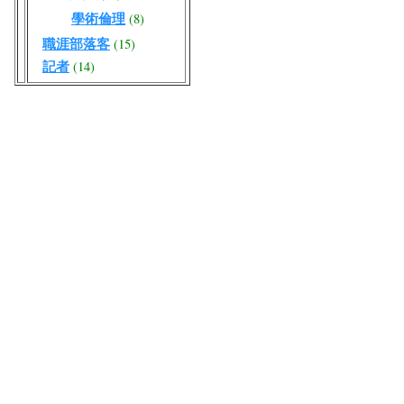
學術倫理
(8)
職涯部落客
(15)
記者
(14)