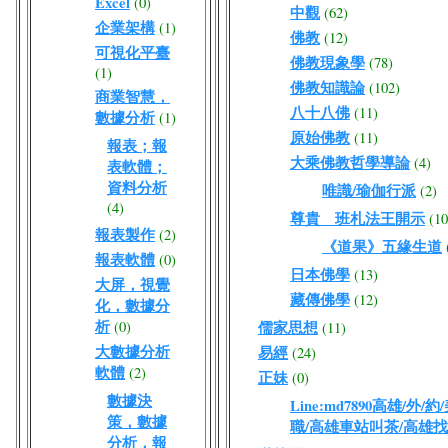
Excel
(0)
中觀
(62)
企業架構
(1)
佛教
(12)
可視化平臺
佛教現象學
(78)
(1)
佛教知識論
(102)
商業智慧，
八十八佛
(11)
數據分析
(1)
原始佛教
(11)
報表；報
大乘佛教哲學導論
(4)
表軟體；
資料分析
唯識/瑜伽行派
(2)
(4)
尊貴 班札法王開示
(10
報表製作
(2)
《道果》五緣生道
報表軟體
(0)
日本佛學
(13)
大屏，視覺
藏傳佛學
(12)
化，數據分
析
(0)
儒家思想
(11)
大數據分析
易經
(24)
軟體
(2)
正妹
(0)
數據決
Line:md7890高雄/
策，數據
職/高雄車站叫茶/高雄
分析，報