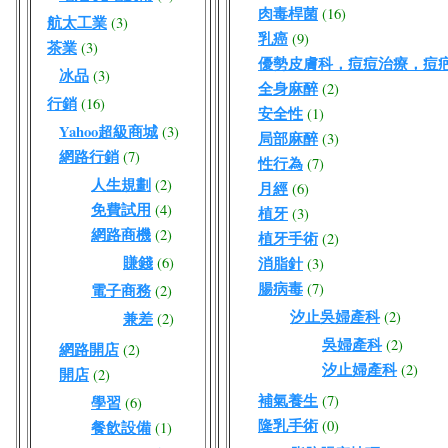
肉毒桿菌
(16)
航太工業
(3)
乳癌
(9)
茶業
(3)
優勢皮膚科，痘痘治療，痘
冰品
(3)
全身麻醉
(2)
行銷
(16)
安全性
(1)
Yahoo超級商城
(3)
局部麻醉
(3)
網路行銷
(7)
性行為
(7)
人生規劃
(2)
月經
(6)
免費試用
(4)
植牙
(3)
網路商機
(2)
植牙手術
(2)
賺錢
(6)
消脂針
(3)
腸病毒
(7)
電子商務
(2)
汐止吳婦產科
(2)
兼差
(2)
吳婦產科
(2)
網路開店
(2)
汐止婦產科
(2)
開店
(2)
補氣養生
(7)
學習
(6)
隆乳手術
(0)
餐飲設備
(1)