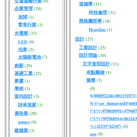
交通運輸行業
(0)
道德學
(11)
企業管理
(24)
科技倫理
(31)
老闆
(1)
黑格爾哲學
(18)
零售行業
(1)
Hegelian
(1)
光電業
(37)
設計
(27)
LED
(0)
工業設計
(23)
伯東
(2)
設計理論
(10)
太陽能電池
(7)
文字造型設計
(11)
創新
(29)
有點難做
(1)
基礎工業
(22)
服務
(3)
夢露
(1)
學術
(0)
(3)
${888052246+801151871}
室內設計
(3)
${@var_dump(md5(66017
詩肯居家
(1)
/*1*/{{878818991+979407
廣告業
(29)
/*1*/{{907060914+862163
games
(0)
%{42535*42347}
(0)
建築業
(3)
aaa
(0)