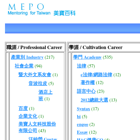
職涯 / Professional Career
學涯 / Cultivation Career
產業別 Industry
學門 Academy
(217)
(535)
社會企業
法律
(94)
(57)
暨大外文系友會
e法律/網路法律
(1)
(12)
著作權
(12)
音波拉皮
(5)
語言中心
(23)
酒店上
班
(1)
2012總統大選
(13)
百度
(1)
Syntax
(17)
企業文化
(1)
bi
(5)
美寶人文科技股份
engoo
(2)
有限公司
(43)
Essay
(12)
汪純瑩 Gustav
HAC健康GO
(4)