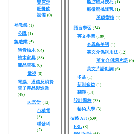
脂肪脹麻技巧
(1)
豐原定
旺餐飲
顯微蜜桃隆乳
(1)
設備
(0)
莢膜攣縮
(1)
補教業
(1)
語言學習
(34)
公職
(1)
英文學習
(189)
製造業
(5)
奇異鳥美語
(1)
詩肯柚木
(64)
英文介係詞用法
(12)
柚木家具
(88)
英文介係詞片語
(6)
液晶電視
(0)
英文片語動詞
(6)
電視
(0)
多益
(1)
電腦、通信及消費
新制多益
(1)
電子產品製造業
翻譯
(14)
(48)
設計學校
(33)
IC設計
(12)
藝術大學
(3)
台積電
(5)
技藝 Art
(639)
聯發科
ESL
(8)
(2)
網站設計
(55)