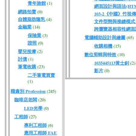
青年旅館
(1)
網頁設計與語法(HTML
網路拍賣
(0)
103-2《中國》竹視
自體脂肪隆乳
(4)
文件型態與接縫模式（DO
金融業
(14)
跨瀏覽器相容性網頁
保險業
(3)
電腦輔助設計與繪圖
(65)
證照
(0)
收購相機
(15)
嬰兒按摩
(2)
數位剪輯與特效
(10)
討債
(1)
1035445113黃士釗
(2)
筆電收購
(23)
影片
(0)
二手筆電買賣
(1)
職責別 Profession
(245)
咖啡店老闆
(20)
LED光學
(0)
工程師
(27)
專利工程師
(6)
應用工程師 FAE