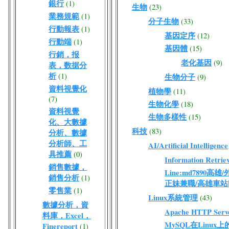
銀行
(1)
生物
(23)
業務規範
(1)
分子生物
(33)
行動報表
(1)
基因定序
(12)
行動端
(1)
基因體
(15)
行銷，报
老化基因
(9)
表，数据分
析
(1)
生物分子
(9)
資料視覺化
植物學
(11)
(7)
生物化學
(18)
資料視覺
生物多樣性
(15)
化、大數據
科技
(83)
分析、數據
分析師、工
AI/Artificial Intelligence
具推薦
(0)
Information Retriev
銷售數據，
Line:md7890高
銷售分析
(1)
正妹兼職/高雄車站
零售業
(1)
Linux系統管理
(43)
數據分析，資
Apache HTTP Serv
料庫，Excel，
MySQL在Linux
Finereport
(1)