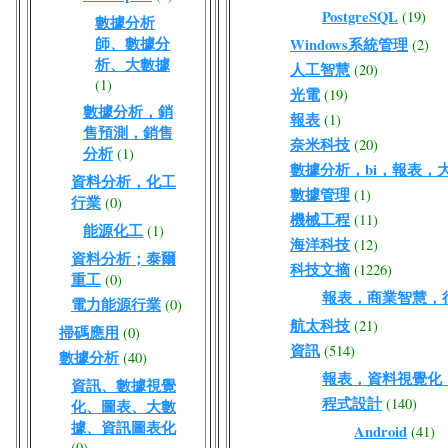
PostgreSQL
(19)
數據分析
師、數據分
Windows系統管理
(2)
析、大數據
人工智慧
(20)
(1)
光電
(19)
數據分析，銷
報表
(1)
售預測，銷售
奈米科技
(20)
分析
(1)
數據分析，bi，報表，
資料分析，化工
數據管理
(1)
行業
(0)
機械工程
(11)
能源化工
(1)
海洋科技
(12)
資料分析；泰爾
科技文摘
(1226)
重工
(0)
報表，商業智慧，
電力能源行業
(0)
航太科技
(21)
掃碼應用
(0)
資訊
(514)
數據分析
(40)
報表，資料視覺化
資訊、數據視覺
程式設計
(140)
化、圖表、大數
據、資訊圖表化
Android
(41)
(0)