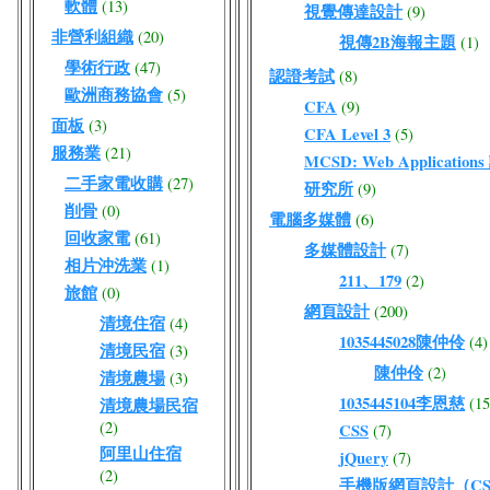
軟體
(13)
視覺傳達設計
(9)
非營利組織
(20)
視傳2B海報主題
(1)
學術行政
(47)
認證考試
(8)
歐洲商務協會
(5)
CFA
(9)
面板
(3)
CFA Level 3
(5)
服務業
(21)
MCSD: Web Application
二手家電收購
(27)
研究所
(9)
削骨
(0)
電腦多媒體
(6)
回收家電
(61)
多媒體設計
(7)
相片沖洗業
(1)
211、179
(2)
旅館
(0)
網頁設計
(200)
清境住宿
(4)
1035445028陳仲伶
(4)
清境民宿
(3)
陳仲伶
(2)
清境農場
(3)
1035445104李恩慈
(15
清境農場民宿
(2)
CSS
(7)
阿里山住宿
jQuery
(7)
(2)
手機版網頁設計（CSS/J