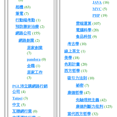
JAVA
(16)
相機
(63)
MVC
(5)
筆電
(7)
PHP
(19)
行動端考勤
(1)
雲端運算
(107)
預防勝於治療
(2)
電腦科學
(20)
網路公司
(155)
食品科技
(9)
網路創業
(2)
考古學
(10)
居家創業
線上英文
(1)
(7)
美學
(18)
pandora
(0)
色彩計畫
(20)
全職
(1)
西方哲學
(13)
居家工作
(3)
吸引力法則
(10)
祕密
(7)
PGL沛立購網路行銷
公司
(4)
康德哲學
(47)
Taipei
(3)
先驗理想主義
(42)
中文
(5)
康德判斷力批判
(125)
互聯網行業
(0)
當代西方哲學
(32)