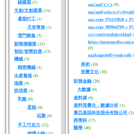
綠建築
(1)
aaa'and'x'='x
(0)
文創/文創產業
(11)
aaa'and(select+1)>0waitf
暑期打工
(1)
aaa expr 976133820 + 9
aaa expr 989844709 + 9
天使青旅
(1)
cscyymiwztulshswklmf
雲門舞集
(5)
https://mepopedia.com
新聞傳播業
(23)
(0)
智財/智慧財產
(13)
ugzkagpebdfvyuqkvulh
機械
(3)
美術
(10)
精密機械
(1)
視覺文化
(10)
水產養殖
(8)
財務金融
(28)
漁業
(9)
大數據
(9)
烘培業
(4)
資料庫
(0)
乳酪
(0)
資料視覺化，數據分析
(1)
蛋糕
(0)
賽亞基因科技股份有限公司
(2)
玩聚
(0)
跨學科
(17)
手工巧克力
(12)
醫學
(40)
婚禮小物
(11)