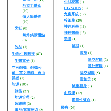
心肌梗塞
(1)
巧克力禮盒
HIV/AIDS
(13)
(10)
免疫系統
(12)
情人節禮物
幹細胞
(20)
(10)
神經科學
(11)
烹飪
(0)
神經醫學
(13)
氣炸鍋做甜點
美體
(1)
(0)
減脂
(1)
飲品
(3)
瘦身
(1)
生物/生醫科技
(87)
隔空溶脂
(2)
生醫電子
(1)
體外溶脂
(1)
立言翻譯、翻譯公
司、英文導師、自由
隔空減脂
(5)
譯者
(1)
雷刨子
(3)
能源
(105)
減重塑身
(1)
綠能
(27)
血液學
(12)
能源管理
(2)
海洋性貧血
(1)
超導體
(2)
醫療
(76)
電池/充電技術
(2)