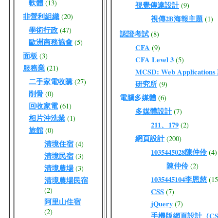
軟體
(13)
視覺傳達設計
(9)
非營利組織
(20)
視傳2B海報主題
(1)
學術行政
(47)
認證考試
(8)
歐洲商務協會
(5)
CFA
(9)
面板
(3)
CFA Level 3
(5)
服務業
(21)
MCSD: Web Application
二手家電收購
(27)
研究所
(9)
削骨
(0)
電腦多媒體
(6)
回收家電
(61)
多媒體設計
(7)
相片沖洗業
(1)
211、179
(2)
旅館
(0)
網頁設計
(200)
清境住宿
(4)
1035445028陳仲伶
(4)
清境民宿
(3)
陳仲伶
(2)
清境農場
(3)
1035445104李恩慈
(15
清境農場民宿
(2)
CSS
(7)
阿里山住宿
jQuery
(7)
(2)
手機版網頁設計（CSS/J