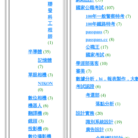
聯
國家公職考試
(107)
發
100年一般警察特考
(7)
科
工
100年鐵路特考
(7)
程
passpass
(7)
師
passpass.cc
(8)
(1)
公職王
(17)
半導體
(35)
國家考試
(6)
記憶體
學涯部落客
(10)
(7)
審美
(7)
單眼相機
(3)
數據分析，bi，報表製作，大
NIKON
考試認證
(6)
(0)
考選部
(4)
數位相機
(3)
落點分析
(1)
機器人
(6)
翻譯機
設計實務
(0)
(20)
鏡頭
(3)
識別系統設計
(19)
投影機
(0)
廣告設計
(13)
數位攝影機