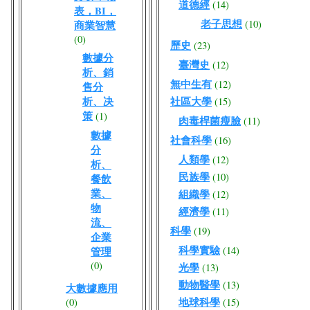
道德經
(14)
表，BI，
老子思想
(10)
商業智慧
(0)
歷史
(23)
數據分
臺灣史
(12)
析、銷
無中生有
(12)
售分
析、决
社區大學
(15)
策
(1)
肉毒桿菌瘦臉
(11)
數據
社會科學
(16)
分
人類學
(12)
析、
民族學
(10)
餐飲
業、
組織學
(12)
物
經濟學
(11)
流、
科學
(19)
企業
科學實驗
(14)
管理
(0)
光學
(13)
動物醫學
(13)
大數據應用
地球科學
(0)
(15)