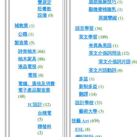
脂肪脹麻技巧
(1)
豐原定
旺餐飲
顯微蜜桃隆乳
(1)
設備
(0)
莢膜攣縮
(1)
補教業
(1)
語言學習
(34)
公職
(1)
英文學習
(189)
製造業
(5)
奇異鳥美語
(1)
詩肯柚木
(64)
英文介係詞用法
(12)
柚木家具
(88)
英文介係詞片語
(6)
液晶電視
(0)
英文片語動詞
(6)
電視
(0)
多益
(1)
電腦、通信及消費
新制多益
(1)
電子產品製造業
翻譯
(14)
(48)
設計學校
(33)
IC設計
(12)
藝術大學
(3)
台積電
(5)
技藝 Art
(639)
聯發科
ESL
(8)
(2)
網站設計
(55)