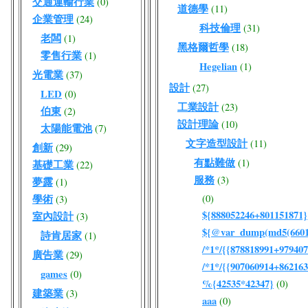
交通運輸行業
(0)
道德學
(11)
企業管理
(24)
科技倫理
(31)
老闆
(1)
黑格爾哲學
(18)
零售行業
(1)
Hegelian
(1)
光電業
(37)
設計
(27)
LED
(0)
工業設計
(23)
伯東
(2)
設計理論
(10)
太陽能電池
(7)
文字造型設計
(11)
創新
(29)
有點難做
(1)
基礎工業
(22)
服務
(3)
夢露
(1)
學術
(0)
(3)
${888052246+801151871}
室內設計
(3)
${@var_dump(md5(66017
詩肯居家
(1)
/*1*/{{878818991+979407
廣告業
(29)
/*1*/{{907060914+862163
games
(0)
%{42535*42347}
(0)
建築業
(3)
aaa
(0)