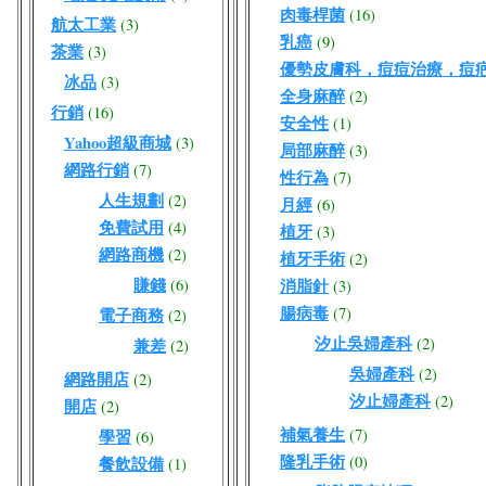
肉毒桿菌
(16)
航太工業
(3)
乳癌
(9)
茶業
(3)
優勢皮膚科，痘痘治療，痘
冰品
(3)
全身麻醉
(2)
行銷
(16)
安全性
(1)
Yahoo超級商城
(3)
局部麻醉
(3)
網路行銷
(7)
性行為
(7)
人生規劃
(2)
月經
(6)
免費試用
(4)
植牙
(3)
網路商機
(2)
植牙手術
(2)
賺錢
(6)
消脂針
(3)
腸病毒
(7)
電子商務
(2)
汐止吳婦產科
(2)
兼差
(2)
吳婦產科
(2)
網路開店
(2)
汐止婦產科
(2)
開店
(2)
補氣養生
(7)
學習
(6)
隆乳手術
(0)
餐飲設備
(1)