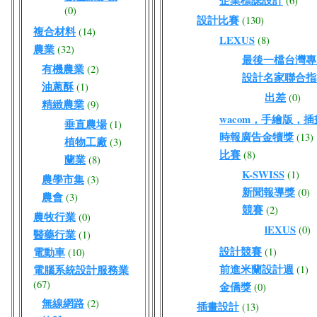
企業標誌設計
(6)
(0)
設計比賽
(130)
複合材料
(14)
LEXUS
(8)
農業
(32)
最後一檔台灣專屬W
有機農業
(2)
設計名家聯合指
油蔥酥
(1)
出差
(0)
精緻農業
(9)
wacom，手繪版，
垂直農場
(1)
時報廣告金犢獎
(13)
植物工廠
(3)
比賽
(8)
蘭業
(8)
K-SWISS
(1)
農學市集
(3)
新聞報導獎
(0)
農會
(3)
競賽
(2)
農牧行業
(0)
lEXUS
(0)
醫藥行業
(1)
設計競賽
電動車
(1)
(10)
前進米蘭設計週
電腦系統設計服務業
(1)
(67)
金僑獎
(0)
無線網路
(2)
插畫設計
(13)