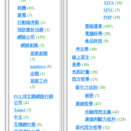
JAVA
(16)
相機
(63)
MVC
(5)
筆電
(7)
PHP
(19)
行動端考勤
(1)
雲端運算
(107)
預防勝於治療
(2)
電腦科學
(20)
網路公司
(155)
食品科技
(9)
網路創業
(2)
考古學
(10)
居家創業
線上英文
(1)
(7)
美學
(18)
pandora
(0)
色彩計畫
(20)
全職
(1)
西方哲學
(13)
居家工作
(3)
吸引力法則
(10)
祕密
(7)
PGL沛立購網路行銷
公司
(4)
康德哲學
(47)
Taipei
(3)
先驗理想主義
(42)
中文
(5)
康德判斷力批判
(125)
互聯網行業
(0)
當代西方哲學
(32)