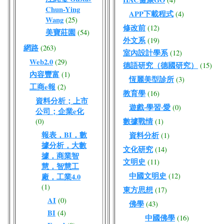
Chun-Ying
APP下載程式
(4)
Wang
(25)
修改前
(12)
美寶莊園
(54)
外文系
(19)
網路
(263)
室內設計學系
(12)
Web2.0
(29)
德語研究（德國研究）
(15)
內容豐富
(1)
恆麗美型診所
(3)
工商e報
(2)
教育學
(16)
資料分析；上市
遊戲‧學習‧愛
(0)
公司；企業e化
數據戰情
(0)
(1)
報表，BI，數
資料分析
(1)
據分析，大數
文化研究
(14)
據，商業智
文明史
(11)
慧，智慧工
中國文明史
(12)
廠，工業4.0
(1)
東方思想
(17)
AI
(0)
佛學
(43)
BI
(4)
中國佛學
(16)