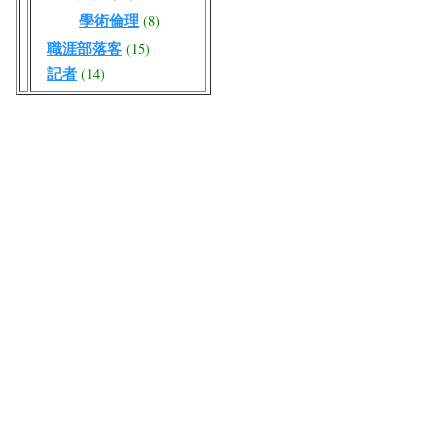
學術倫理
(8)
職涯部落客
(15)
記者
(14)