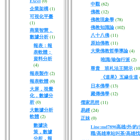
Excel
(0)
中觀
(62)
企業架構
(1)
佛教
(12)
可視化平臺
佛教現象學
(78)
(1)
佛教知識論
(102)
商業智慧，
八十八佛
(11)
數據分析
(1)
原始佛教
(11)
報表；報
大乘佛教哲學導論
(4)
表軟體；
資料分析
唯識/瑜伽行派
(2)
(4)
尊貴 班札法王開示
(10
報表製作
(2)
《道果》五緣生道
報表軟體
(0)
日本佛學
(13)
大屏，視覺
藏傳佛學
(12)
化，數據分
析
(0)
儒家思想
(11)
大數據分析
易經
(24)
軟體
(2)
正妹
(0)
數據決
Line:md7890高雄/
策，數據
職/高雄車站叫茶/高雄
分析，報