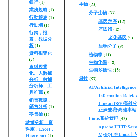
銀行
(1)
生物
(23)
業務規範
(1)
分子生物
(33)
行動報表
(1)
基因定序
(12)
行動端
(1)
基因體
(15)
行銷，报
老化基因
(9)
表，数据分
析
(1)
生物分子
(9)
資料視覺化
植物學
(11)
(7)
生物化學
(18)
資料視覺
生物多樣性
(15)
化、大數據
科技
(83)
分析、數據
分析師、工
AI/Artificial Intelligence
具推薦
(0)
Information Retriev
銷售數據，
Line:md7890高
銷售分析
(1)
正妹兼職/高雄車站
零售業
(1)
Linux系統管理
(43)
數據分析，資
Apache HTTP Serv
料庫，Excel，
MySQL在Linux
Finereport
(1)