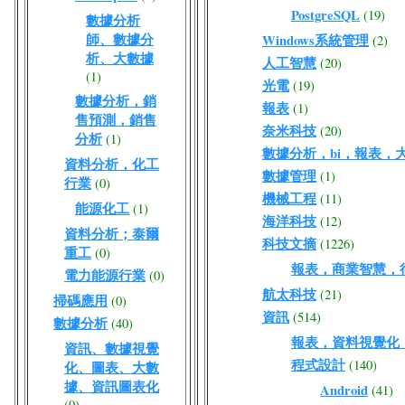
PostgreSQL
(19)
數據分析
師、數據分
Windows系統管理
(2)
析、大數據
人工智慧
(20)
(1)
光電
(19)
數據分析，銷
報表
(1)
售預測，銷售
奈米科技
(20)
分析
(1)
數據分析，bi，報表，
資料分析，化工
數據管理
(1)
行業
(0)
機械工程
(11)
能源化工
(1)
海洋科技
(12)
資料分析；泰爾
科技文摘
(1226)
重工
(0)
報表，商業智慧，
電力能源行業
(0)
航太科技
(21)
掃碼應用
(0)
資訊
(514)
數據分析
(40)
報表，資料視覺化
資訊、數據視覺
程式設計
(140)
化、圖表、大數
據、資訊圖表化
Android
(41)
(0)