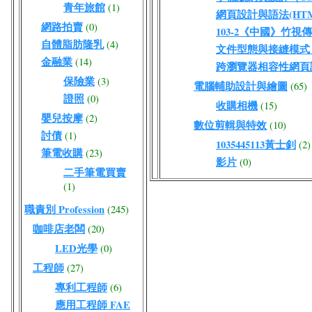
青年旅館
(1)
網頁設計與語法(HTML
網路拍賣
(0)
103-2《中國》竹視
自體脂肪隆乳
(4)
文件型態與接縫模式（DO
金融業
(14)
跨瀏覽器相容性網頁
保險業
(3)
電腦輔助設計與繪圖
(65)
證照
(0)
收購相機
(15)
嬰兒按摩
(2)
數位剪輯與特效
(10)
討債
(1)
1035445113黃士釗
(2)
筆電收購
(23)
影片
(0)
二手筆電買賣
(1)
職責別 Profession
(245)
咖啡店老闆
(20)
LED光學
(0)
工程師
(27)
專利工程師
(6)
應用工程師 FAE