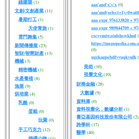
綠建築
(1)
aaa'and'x'='x
(0)
文創/文創產業
(11)
aaa'and(select+1)>0waitf
暑期打工
(1)
aaa expr 976133820 + 9
aaa expr 989844709 + 9
天使青旅
(1)
cscyymiwztulshswklmf
雲門舞集
(5)
https://mepopedia.com
新聞傳播業
(23)
(0)
智財/智慧財產
(13)
ugzkagpebdfvyuqkvulh
機械
(3)
美術
(10)
精密機械
(1)
視覺文化
(10)
水產養殖
(8)
財務金融
(28)
漁業
(9)
大數據
(9)
烘培業
(4)
資料庫
(0)
乳酪
(0)
資料視覺化，數據分析
(1)
蛋糕
(0)
賽亞基因科技股份有限公司
(2)
玩聚
(0)
跨學科
(17)
手工巧克力
(12)
醫學
(40)
婚禮小物
(11)