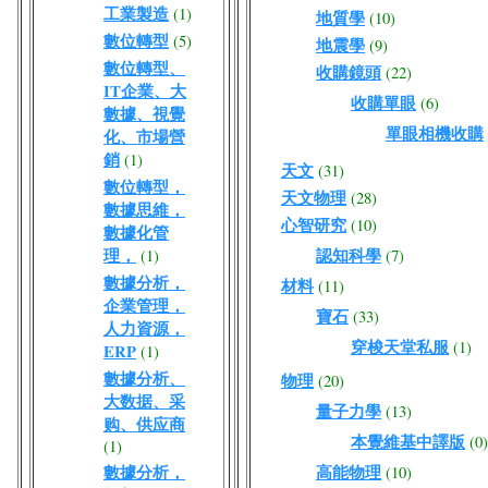
工業製造
(1)
地質學
(10)
數位轉型
(5)
地震學
(9)
數位轉型、
收購鏡頭
(22)
IT企業、大
收購單眼
(6)
數據、視覺
單眼相機收購
化、市場營
銷
(1)
天文
(31)
數位轉型，
天文物理
(28)
數據思維，
心智研究
(10)
數據化管
理，
認知科學
(1)
(7)
數據分析，
材料
(11)
企業管理，
寶石
(33)
人力資源，
穿梭天堂私服
(1)
ERP
(1)
數據分析、
物理
(20)
大数据、采
量子力學
(13)
购、供应商
本覺維基中譯版
(0)
(1)
數據分析，
高能物理
(10)