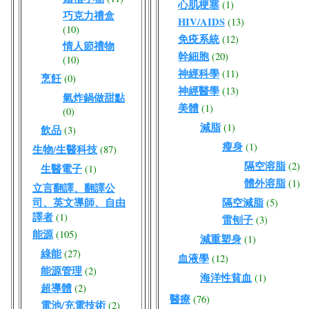
心肌梗塞
(1)
巧克力禮盒
HIV/AIDS
(13)
(10)
免疫系統
(12)
情人節禮物
幹細胞
(20)
(10)
神經科學
(11)
烹飪
(0)
神經醫學
(13)
氣炸鍋做甜點
美體
(1)
(0)
減脂
(1)
飲品
(3)
瘦身
(1)
生物/生醫科技
(87)
隔空溶脂
(2)
生醫電子
(1)
體外溶脂
(1)
立言翻譯、翻譯公
司、英文導師、自由
隔空減脂
(5)
譯者
(1)
雷刨子
(3)
能源
(105)
減重塑身
(1)
綠能
(27)
血液學
(12)
能源管理
(2)
海洋性貧血
(1)
超導體
(2)
醫療
(76)
電池/充電技術
(2)