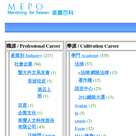
職涯 / Professional Career
學涯 / Cultivation Career
產業別 Industry
學門 Academy
(217)
(535)
社會企業
法律
(94)
(57)
暨大外文系友會
e法律/網路法律
(1)
(12)
著作權
(12)
音波拉皮
(5)
語言中心
(23)
酒店上
班
(1)
2012總統大選
(13)
百度
(1)
Syntax
(17)
企業文化
(1)
bi
(5)
美寶人文科技股份
engoo
(2)
有限公司
(43)
Essay
(12)
汪純瑩 Gustav
HAC健康GO
(4)