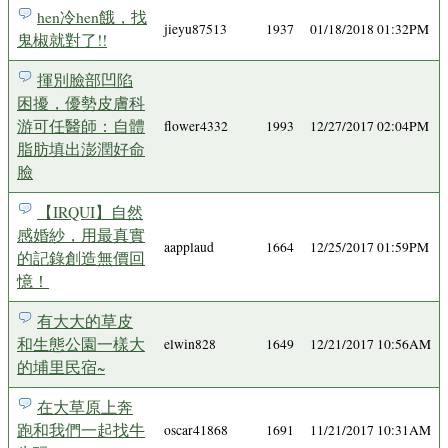
hen冷hen餓，找
jieyu87513
1937
01/18/2018 01:32PM
鬼椒就對了!!
揮別臉部凹陷
困擾，優勢皮膚科
游可任醫師：自體
flower4332
1993
12/27/2017 02:04PM
脂肪填出澎潤好命
臉
【IRQUI】自然
感婚紗，用最真實
aapplaud
1664
12/25/2017 01:59PM
的記錄創造無價回
憶！
有大大的草皮
和生態公園一樣大
elwin828
1649
12/21/2017 10:56AM
的埔里民宿~
在大草原上奔
跑和我們一起找牛
oscar41868
1691
11/21/2017 10:31AM