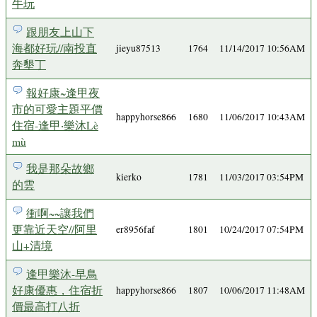
牛玩
跟朋友上山下
海都好玩//南投直
jieyu87513
1764
11/14/2017 10:56AM
奔墾丁
報好康~逢甲夜
市的可愛主題平價
happyhorse866
1680
11/06/2017 10:43AM
住宿-逢甲‧樂沐Lè
mù
我是那朵故鄉
kierko
1781
11/03/2017 03:54PM
的雲
衝啊~~讓我們
更靠近天空//阿里
er8956faf
1801
10/24/2017 07:54PM
山+清境
逢甲樂沐-早鳥
好康優惠，住宿折
happyhorse866
1807
10/06/2017 11:48AM
價最高打八折