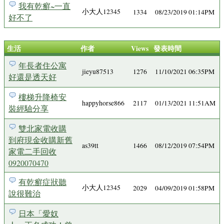
我有乾癬~一直
小大人12345
1334
08/23/2019 01:14PM
好不了
生活
作者
Views
發表時間
年長者住公寓
jieyu87513
1276
11/10/2021 06:35PM
好還是透天好
樓梯升降椅安
happyhorse866
2117
01/13/2021 11:51AM
裝經驗分享
雙北家電收購
到府現金收購新舊
as39tt
1466
08/12/2019 07:54PM
家電二手回收
0920070470
有乾癬症狀聽
小大人12345
2029
04/09/2019 01:58PM
說很難治
日本「愛奴