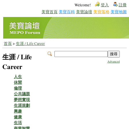
Welcome!
登入
註冊
美寶首頁
美寶百科
美寶論壇
美寶落格
美寶地圖
首頁
>
生涯 / Life Career
生涯 / Life
Advanced
Career
人生
休閒
倫理
公共議題
夢想實現
生涯規劃
興趣
健康
生活
商業智慧