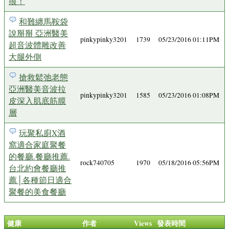
痕！
和難纏馬鞍袋
說掰掰 亞洲醫美
pinkypinky3201
1739
05/23/2016 01:11PM
超音波體雕改善
大腿外側
搶救鬆弛老態
亞洲醫美音波拉
pinkypinky3201
1585
05/23/2016 01:08PM
皮深入肌底筋膜
層
玩聚私廚X酒
窩適合家庭聚餐
的餐廳.餐廳推薦.
rock740705
1970
05/18/2016 05:56PM
台北約會餐廳推
薦│各種節日適合
聚餐的美食餐廳
健康
作者
Views
發表時間