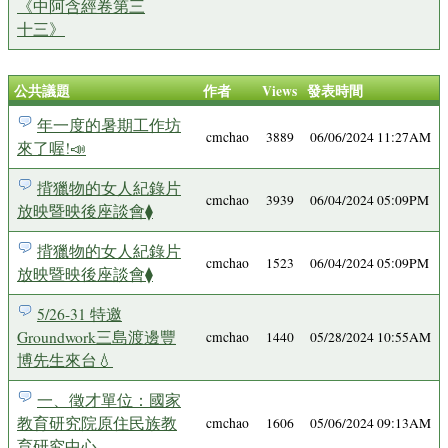
《中阿含經卷第三
十三》
公共議題
作者
Views
發表時間
年一度的暑期工作坊
cmchao
3889
06/06/2024 11:27AM
來了喔!📣
揹獵物的女人紀錄片
cmchao
3939
06/04/2024 05:09PM
放映暨映後座談會⧫
揹獵物的女人紀錄片
cmchao
1523
06/04/2024 05:09PM
放映暨映後座談會⧫
5/26-31 特邀
Groundwork三島渡邊豐
cmchao
1440
05/28/2024 10:55AM
博先生來台💧
一、徵才單位：國家
教育研究院原住民族教
cmchao
1606
05/06/2024 09:13AM
育研究中心