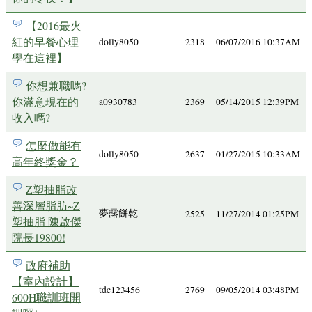
【2016最火
紅的早餐心理
dolly8050
2318
06/07/2016 10:37AM
學在這裡】
你想兼職嗎?
你滿意現在的
a0930783
2369
05/14/2015 12:39PM
收入嗎?
怎麼做能有
dolly8050
2637
01/27/2015 10:33AM
高年終獎金？
Z塑抽脂改
善深層脂肪~Z
夢露餅乾
2525
11/27/2014 01:25PM
塑抽脂 陳啟傑
院長19800!
政府補助
【室內設計】
tdc123456
2769
09/05/2014 03:48PM
600H職訓班開