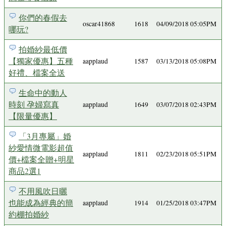
你們的春假去
oscar41868
1618
04/09/2018 05:05PM
哪玩?
拍婚紗最低價
【獨家優惠】五種
aapplaud
1587
03/13/2018 05:08PM
好禮、檔案全送
生命中的動人
時刻 孕婦寫真
aapplaud
1649
03/07/2018 02:43PM
【限量優惠】
「3月專屬」婚
紗愛情微電影超值
aapplaud
1811
02/23/2018 05:51PM
價+檔案全贈+明星
商品2選1
不用風吹日曬
也能成為經典的簡
aapplaud
1914
01/25/2018 03:47PM
約棚拍婚紗