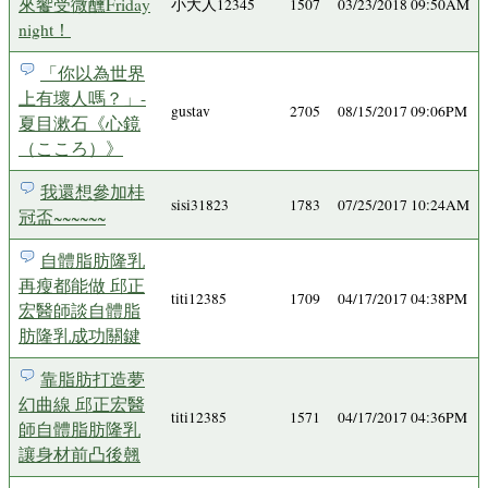
來饗受微醺Friday
小大人12345
1507
03/23/2018 09:50AM
night！
「你以為世界
上有壞人嗎？」-
gustav
2705
08/15/2017 09:06PM
夏目漱石《心鏡
（こころ）》
我還想參加桂
sisi31823
1783
07/25/2017 10:24AM
冠盃~~~~~~
自體脂肪隆乳
再瘦都能做 邱正
titi12385
1709
04/17/2017 04:38PM
宏醫師談自體脂
肪隆乳成功關鍵
靠脂肪打造夢
幻曲線 邱正宏醫
titi12385
1571
04/17/2017 04:36PM
師自體脂肪隆乳
讓身材前凸後翹