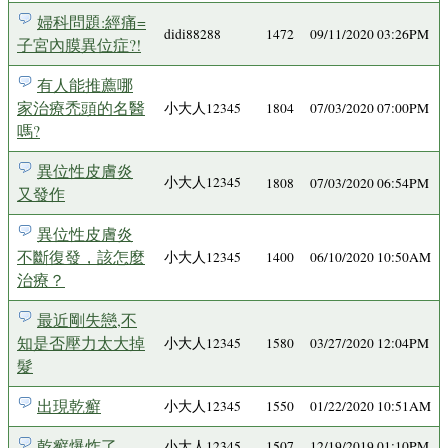
婦科問題:經痛=
didi88288
1472
09/11/2020 03:26PM
子宮內膜異位症?!
有人能推薦哪
家治療禿頭的名醫
小大人12345
1804
07/03/2020 07:00PM
嗎?
異位性皮膚炎
小大人12345
1808
07/03/2020 06:54PM
又發作
異位性皮膚炎
不斷復發，該怎麼
小大人12345
1400
06/10/2020 10:50AM
治療？
最近剛失戀,不
知是否壓力太大掉
小大人12345
1580
03/27/2020 12:04PM
髮
出現乾癬
小大人12345
1550
01/22/2020 10:51AM
乾癬爆炸了
小大人12345
1507
12/19/2019 01:10PM