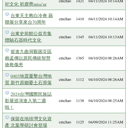
cmchao
1421
04/11/2024 10:14AM
祀文化 初鹿齊misa’ur
台東天主教白冷會 藉
cmchao
1410
04/11/2024 10:14AM
聯展分享來台70周年
台東史前館公益市集
cmchao
1345
04/11/2024 10:13AM
體驗石器時代文化
挺進九曲洞艱困災區
賴孟傳以原民傳統智慧
cmchao
1365
04/10/2024 08:26AM
搶救傷患
0403地震重擊台灣地
cmchao
1112
04/10/2024 08:26AM
質 新竹原鄉憂土石滑落
2024台灣國際民族誌
影展巡演進入第二週
cmchao
1138
04/10/2024 08:25AM
啦！
保留在地排灣文化資
cmchao
1125
04/09/2024 11:25AM
產 北葉學研討會登場