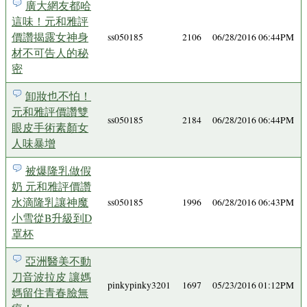
廣大網友都哈
這味！元和雅評
價讚揭露女神身
ss050185
2106
06/28/2016 06:44PM
材不可告人的秘
密
卸妝也不怕！
元和雅評價讚雙
ss050185
2184
06/28/2016 06:44PM
眼皮手術素顏女
人味暴增
被爆隆乳做假
奶 元和雅評價讚
水滴隆乳讓神魔
ss050185
1996
06/28/2016 06:43PM
小雪從B升級到D
罩杯
亞洲醫美不動
刀音波拉皮 讓媽
pinkypinky3201
1697
05/23/2016 01:12PM
媽留住青春臉無