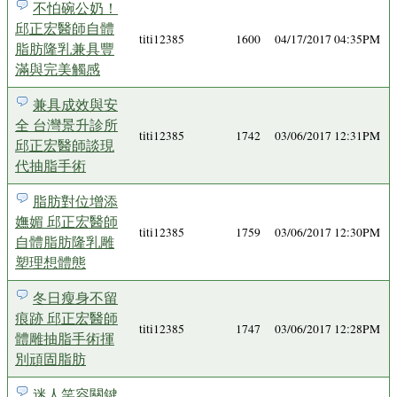
不怕碗公奶！
邱正宏醫師自體
titi12385
1600
04/17/2017 04:35PM
脂肪隆乳兼具豐
滿與完美觸感
兼具成效與安
全 台灣景升診所
titi12385
1742
03/06/2017 12:31PM
邱正宏醫師談現
代抽脂手術
脂肪對位增添
嫵媚 邱正宏醫師
titi12385
1759
03/06/2017 12:30PM
自體脂肪隆乳雕
塑理想體態
冬日瘦身不留
痕跡 邱正宏醫師
titi12385
1747
03/06/2017 12:28PM
體雕抽脂手術揮
別頑固脂肪
迷人笑容關鍵