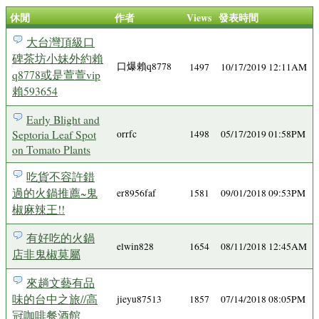
休閒
作者
Views
發表時間
大台灣頂級口
碑茶坊小妹外約賴
口爆賴q8778
1497
10/17/2019 12:11AM
q8778或是萱萱vip
賴593654
Early Blight and
Septoria Leaf Spot
orrfc
1498
05/17/2019 01:58PM
on Tomato Plants
吃貨不容許錯
過的火鍋推薦~鬼
er8956faf
1581
09/01/2018 09:53PM
椒麻辣王!!
有好吃的火鍋
elwin828
1654
08/11/2018 12:45AM
店非鬼椒莫屬
來趟文藝有品
味的台中之旅//高
jieyu87513
1857
07/14/2018 08:05PM
冠咖啡餐酒館