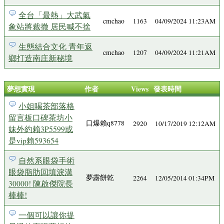
全台「最熱」大武氣
cmchao
1163
04/09/2024 11:23AM
象站將裁撤 居民喊不捨
生態結合文化 青年返
cmchao
1207
04/09/2024 11:21AM
鄉打造南庄新秘境
夢想實現
作者
Views
發表時間
小姐喝茶部落格
留言板口碑茶坊小
口爆賴q8778
2920
10/17/2019 12:12AM
妹外約賴3P5599或
是vip賴593654
自然系眼袋手術
眼袋脂肪回填淚溝
夢露餅乾
2264
12/05/2014 01:34PM
30000! 陳啟傑院長
棒棒!
一個可以讓你提