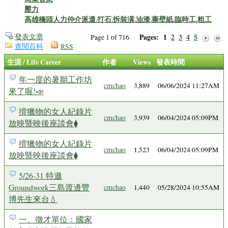
壓力
高雄橋頭人力仲介派遣.打石.拆裝潢.油漆.撕壁紙.臨時工.粗工
發表文章
Pages:
1
2
3
4
5
Page 1 of 716
查閱百科
RSS
生涯 / Life Career
作者
Views
發表時間
年一度的暑期工作坊
cmchao
3,889
06/06/2024 11:27AM
來了喔!📣
揹獵物的女人紀錄片
cmchao
3,939
06/04/2024 05:09PM
放映暨映後座談會⧫
揹獵物的女人紀錄片
cmchao
1,523
06/04/2024 05:09PM
放映暨映後座談會⧫
5/26-31 特邀
Groundwork三島渡邊豐
cmchao
1,440
05/28/2024 10:55AM
博先生來台💧
一、徵才單位：國家