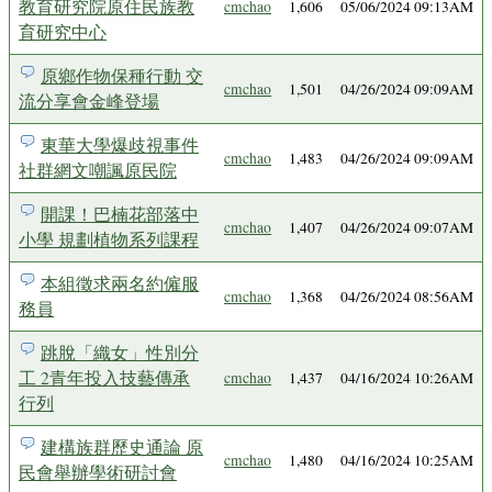
教育研究院原住民族教
cmchao
1,606
05/06/2024 09:13AM
育研究中心
原鄉作物保種行動 交
cmchao
1,501
04/26/2024 09:09AM
流分享會金峰登場
東華大學爆歧視事件
cmchao
1,483
04/26/2024 09:09AM
社群網文嘲諷原民院
開課！巴楠花部落中
cmchao
1,407
04/26/2024 09:07AM
小學 規劃植物系列課程
本組徵求兩名約僱服
cmchao
1,368
04/26/2024 08:56AM
務員
跳脫「織女」性別分
工 2青年投入技藝傳承
cmchao
1,437
04/16/2024 10:26AM
行列
建構族群歷史通論 原
cmchao
1,480
04/16/2024 10:25AM
民會舉辦學術研討會