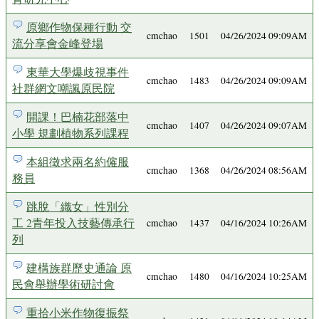
原鄉作物保種行動 交
cmchao
1501
04/26/2024 09:09AM
流分享會金峰登場
東華大學爆歧視事件
cmchao
1483
04/26/2024 09:09AM
社群網文嘲諷原民院
開課！巴楠花部落中
cmchao
1407
04/26/2024 09:07AM
小學 規劃植物系列課程
本組徵求兩名約僱服
cmchao
1368
04/26/2024 08:56AM
務員
跳脫「織女」性別分
工 2青年投入技藝傳承行
cmchao
1437
04/16/2024 10:26AM
列
建構族群歷史通論 原
cmchao
1480
04/16/2024 10:25AM
民會舉辦學術研討會
重拾小米作物復振祭