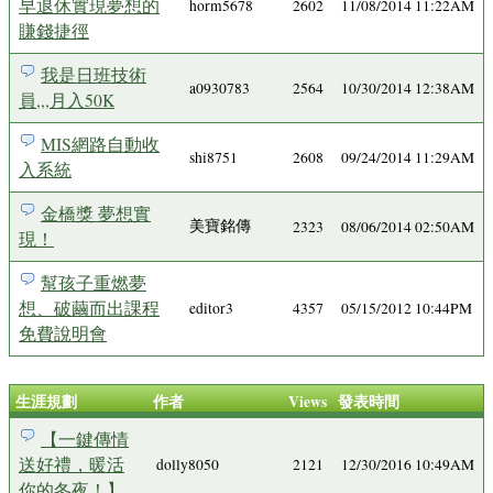
早退休實現夢想的
horm5678
2602
11/08/2014 11:22AM
賺錢捷徑
我是日班技術
a0930783
2564
10/30/2014 12:38AM
員,,,月入50K
MIS網路自動收
shi8751
2608
09/24/2014 11:29AM
入系統
金橋獎 夢想實
美寶銘傳
2323
08/06/2014 02:50AM
現！
幫孩子重燃夢
想、破繭而出課程
editor3
4357
05/15/2012 10:44PM
免費說明會
生涯規劃
作者
Views
發表時間
【一鍵傳情
送好禮，暖活
dolly8050
2121
12/30/2016 10:49AM
你的冬夜！】