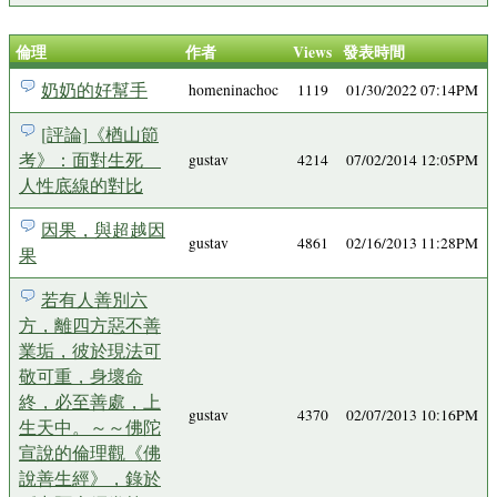
倫理
作者
Views
發表時間
奶奶的好幫手
homeninachoc
1119
01/30/2022 07:14PM
[評論]《楢山節
考》：面對生死
gustav
4214
07/02/2014 12:05PM
人性底線的對比
因果，與超越因
gustav
4861
02/16/2013 11:28PM
果
若有人善別六
方，離四方惡不善
業垢，彼於現法可
敬可重，身壞命
終，必至善處，上
gustav
4370
02/07/2013 10:16PM
生天中。～～佛陀
宣說的倫理觀《佛
說善生經》，錄於