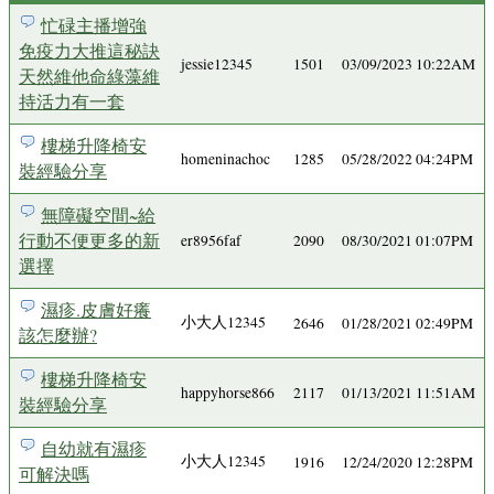
忙碌主播增強
免疫力大推這秘訣
jessie12345
1501
03/09/2023 10:22AM
天然維他命綠藻維
持活力有一套
樓梯升降椅安
homeninachoc
1285
05/28/2022 04:24PM
裝經驗分享
無障礙空間~給
行動不便更多的新
er8956faf
2090
08/30/2021 01:07PM
選擇
濕疹.皮膚好癢
小大人12345
2646
01/28/2021 02:49PM
該怎麼辦?
樓梯升降椅安
happyhorse866
2117
01/13/2021 11:51AM
裝經驗分享
自幼就有濕疹
小大人12345
1916
12/24/2020 12:28PM
可解決嗎