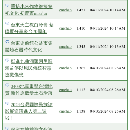
重拾小米作物復振祭
cmchao
1,421
04/11/2024 10:14AM
祀文化 初鹿齊misa’ur
台東天主教白冷會 藉
cmchao
1,410
04/11/2024 10:14AM
聯展分享來台70周年
台東史前館公益市集
cmchao
1,345
04/11/2024 10:13AM
體驗石器時代文化
挺進九曲洞艱困災區
賴孟傳以原民傳統智慧
cmchao
1,365
04/10/2024 08:26AM
搶救傷患
0403地震重擊台灣地
cmchao
1,112
04/10/2024 08:26AM
質 新竹原鄉憂土石滑落
2024台灣國際民族誌
影展巡演進入第二週
cmchao
1,138
04/10/2024 08:25AM
啦！
保留在地排灣文化資