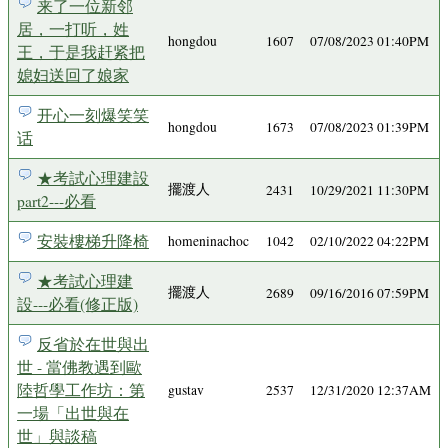
来了一位新邻
居，一打听，姓
hongdou
1607
07/08/2023 01:40PM
王，于是我赶紧把
媳妇送回了娘家
开心一刻爆笑笑
hongdou
1673
07/08/2023 01:39PM
话
★考試心理建設
擺渡人
2431
10/29/2021 11:30PM
part2---必看
安裝樓梯升降椅
homeninachoc
1042
02/10/2022 04:22PM
★考試心理建
擺渡人
2689
09/16/2016 07:59PM
設---必看(修正版)
反省於在世與出
世 - 當佛教遇到歐
陸哲學工作坊：第
gustav
2537
12/31/2020 12:37AM
一場「出世與在
世」與談稿