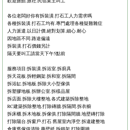
歡迎旅館.旅社.民宿業主叫工
各位老闆好你有拆裝潢.打石工人力需求嗎
各種拆裝潢.打石工均有.專門處理各種疑難雜症
人力派遣.以日計價.絕對划算.細心.耐心
因地區不同.路途偏遠
拆裝潢.打石價錢另計
隔天要叫工請當天下午5點前
服務項目:拆裝潢.拆浴室.拆廚具
拆天花板.拆輕鋼架.拆和室.拆隔間
拆浴缸.拆地板.拆除大小型傢俱
拆塑膠地板.拆辦公室.拆樣品屋
拆店面.拆除大樓整地.各式建築拆除整地
RC建築拆除整地.打除磚牆.拆隔間.拆衣櫥
拆床櫃.拆木地板.拆傢俱.打除隔間牆.地壁磚打除
打除陽台.拆窗戶.打石.舊屋室內淨空.拆違建整地
倉庫舊傢俱清除.撕壁紙.拆鐵架.打除圍牆