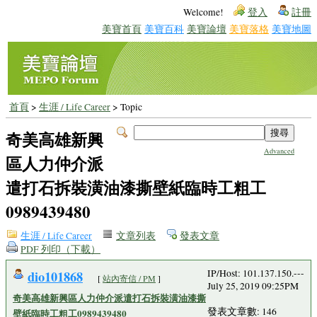
Welcome!
登入
註冊
美寶首頁
美寶百科
美寶論壇
美寶落格
美寶地圖
首頁
>
生涯 / Life Career
> Topic
奇美高雄新興
Advanced
區人力仲介派
遣打石拆裝潢油漆撕壁紙臨時工粗工
0989439480
生涯 / Life Career
文章列表
發表文章
PDF 列印（下載）
dio101868
IP/Host: 101.137.150.---
[
站內寄信 / PM
]
July 25, 2019 09:25PM
奇美高雄新興區人力仲介派遣打石拆裝潢油漆撕
發表文章數: 146
壁紙臨時工粗工0989439480