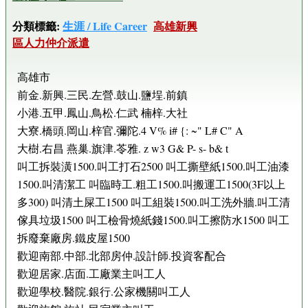
分類標籤:
生涯 / Life Career
高雄新興
區人力仲介派遣
高雄市
前金.新興.三民.左營.鼓山.鹽埕.前鎮
小港.五甲.鳳山.鳥松.仁武 楠梓.大社
大寮.橋頭.岡山.梓官.彌陀.4 V% i# {: ~" L# C" A
大樹.右昌 燕巢.旗津.苓雅. z w3 G& P- s- b& t
叫工拆裝潢1500.叫工打石2500 叫工撕壁紙1500.叫工油漆
1500.叫清潔工 叫臨時工.粗工1500.叫搬運工1500(3F以上
多300) 叫清土屎工1500 叫工組裝1500.叫工洗外牆.叫工清
傢具垃圾1500 叫工檢骨燒紙錢1500.叫工擦防水1500 叫工
拆廢棄廠房.鐵皮屋1500
歡迎南部.中部.北部房仲.設計師.投資客配合
歡迎居家.店面.工廠業主叫工人
歡迎學校.醫院.銀行.公家機關叫工人