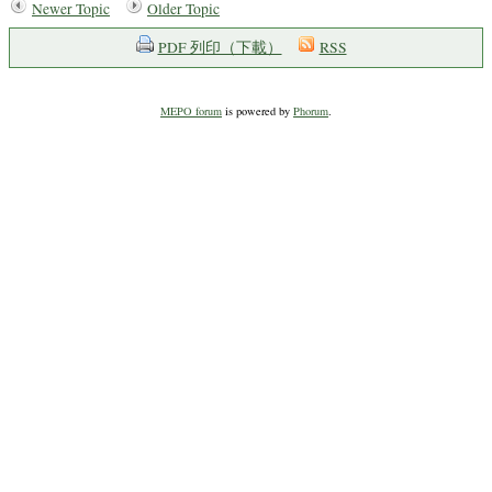
Newer Topic
Older Topic
PDF 列印（下載）
RSS
MEPO forum
is powered by
Phorum
.