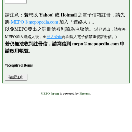
Yahoo!
Hotmail
請注意：若您以
或
之電子信箱註冊，請先
將
MEPO@mepopedia.com
加入「連絡人」。
以免MEPO發出之註冊信被判讀為垃圾信。
(若已送出，請在將
MEPO加入連絡人後，至
登入介面
再次輸入電子信箱重發註冊信。)
若仍無法收到註冊信，請寫信到 mepo@mepopedia.com 申
請啟用帳號。
*Required Items
MEPO forum
is powered by
Phorum
.