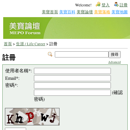
Welcome!
登入
註冊
美寶首頁
美寶百科
美寶論壇
美寶落格
美寶地圖
首頁
>
生涯 / Life Career
> 註冊
註冊
Advanced
使用者名稱*:
Email*:
密碼*:
(確認
密碼)