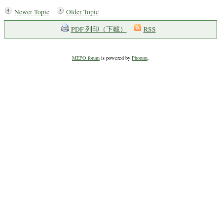
Newer Topic
Older Topic
PDF 列印（下載）
RSS
MEPO forum
is powered by
Phorum
.