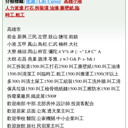
分類標籤:
生涯 / Life Career
高雄小港
人力派遣.打石.拆裝潢.油漆.撕壁紙.臨
時工.粗工
高雄市
前金.新興.三民.左營.鼓山.鹽埕.前鎮
小港.五甲.鳳山.鳥松.仁武 楠梓.大社
大寮.橋頭.岡山.梓官.彌陀.4 V% i# {: ~" L# C" A
大樹.右昌 燕巢.旗津.苓雅. z w3 G& P- s- b& t
叫工拆裝潢1500.叫工打石2500 叫工撕壁紙1500.叫工油漆
1500.叫清潔工 叫臨時工.粗工1500.叫搬運工1500(3F以上
多300) 叫清土屎工1500 叫工組裝1500.叫工洗外牆.叫工清
傢具垃圾1500 叫工檢骨燒紙錢1500.叫工擦防水1500 叫工
拆廢棄廠房.鐵皮屋1500#
歡迎南部.中部.北部房仲.設計師.投資客配合
歡迎居家.店面.公寓.透天業主叫工
歡迎學校.醫院.公家機關.中小企業叫工
歡迎旅館.旅社.民宿業主叫工