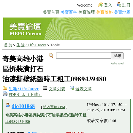
Welcome!
登入
註冊
美寶首頁
美寶百科
美寶論壇
美寶落格
美寶地圖
首頁
>
生涯 / Life Career
> Topic
奇美高雄小港
Advanced
區拆裝潢打石
油漆撕壁紙臨時工粗工0989439480
生涯 / Life Career
文章列表
發表文章
PDF 列印（下載）
dio101868
IP/Host: 101.137.150.---
[
站內寄信 / PM
]
July 25, 2019 09:13PM
奇美高雄小港區拆裝潢打石油漆撕壁紙臨時工粗
發表文章數: 146
工0989439480