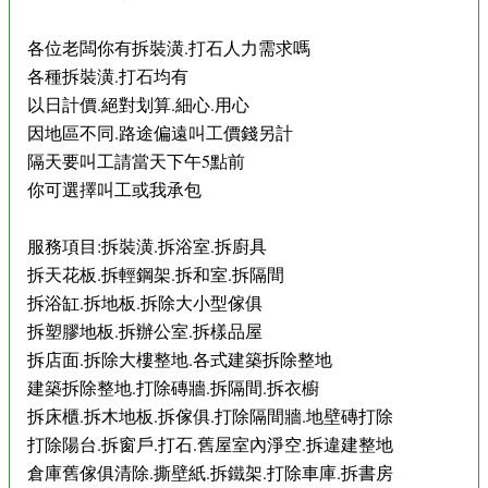
各位老闆你有拆裝潢.打石人力需求嗎
各種拆裝潢.打石均有
以日計價.絕對划算.細心.用心
因地區不同.路途偏遠叫工價錢另計
隔天要叫工請當天下午5點前
你可選擇叫工或我承包
服務項目:拆裝潢.拆浴室.拆廚具
拆天花板.拆輕鋼架.拆和室.拆隔間
拆浴缸.拆地板.拆除大小型傢俱
拆塑膠地板.拆辦公室.拆樣品屋
拆店面.拆除大樓整地.各式建築拆除整地
建築拆除整地.打除磚牆.拆隔間.拆衣櫥
拆床櫃.拆木地板.拆傢俱.打除隔間牆.地壁磚打除
打除陽台.拆窗戶.打石.舊屋室內淨空.拆違建整地
倉庫舊傢俱清除.撕壁紙.拆鐵架.打除車庫.拆書房