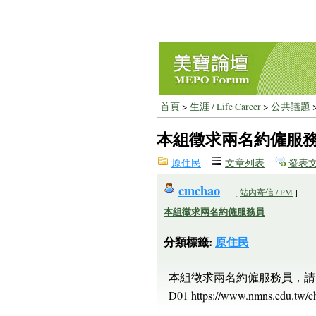
首頁
>
生涯 / Life Career
>
公共議題
本組徵求兩名約僱服
原住民
文章列表
發表
cmchao
[
站內寄信 / PM
]
本組徵求兩名約僱服務員
分類標籤:
原住民
本組徵求兩名約僱服務員，請
D01 https://www.nmns.edu.tw/c