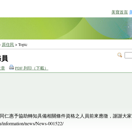
美寶首頁
>
原住民
> Topic
務員
文章
PDF 列印（下載）
同仁惠予協助轉知具備相關條件資格之人員前來應徵，謝謝大家
h/information/news/News-001522/