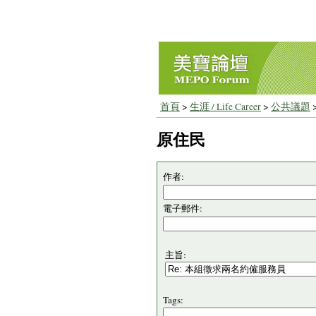
首頁
>
生涯 / Life Career
>
公共議題
原住民
作者:
電子郵件:
主旨:
Tags: