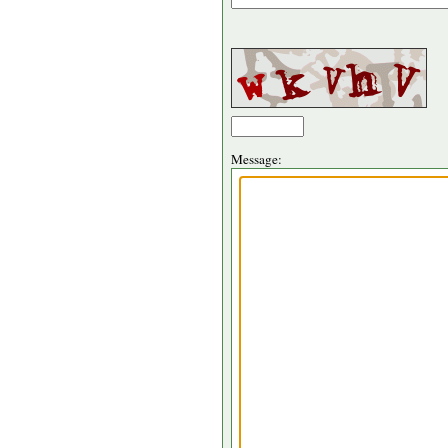
Message: