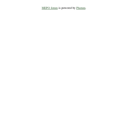
MEPO forum
is powered by
Phorum
.