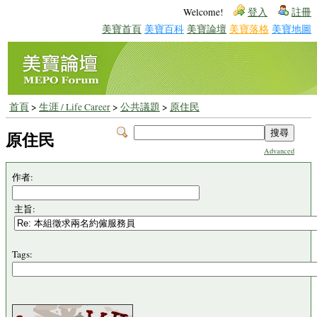
Welcome!
登入
註冊
美寶首頁
美寶百科
美寶論壇
美寶落格
美寶地圖
首頁
>
生涯 / Life Career
>
公共議題
>
原住民
原住民
Advanced
作者:
主旨:
Tags: