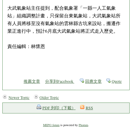
大武氣象站主任提到，配合氣象署「一縣一人工氣象
站」組織調整計畫，只保留台東氣象站，大武氣象站所
有人員將移至沒有氣象站的雲林縣古坑來設站，搬遷作
業正進行中，預計6月底大武氣象站將正式走入歷史。
責任編輯：林懷恩
推薦文章
分享到Facebook
回應文章
Quote
Newer Topic
Older Topic
PDF 列印（下載）
RSS
MEPO forum
is powered by
Phorum
.