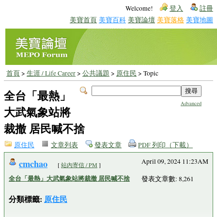
Welcome!
登入
註冊
美寶首頁
美寶百科
美寶論壇
美寶落格
美寶地圖
首頁
>
生涯 / Life Career
>
公共議題
>
原住民
> Topic
全台「最熱」
Advanced
大武氣象站將
裁撤 居民喊不捨
原住民
文章列表
發表文章
PDF 列印（下載）
cmchao
April 09, 2024 11:23AM
[
站內寄信 / PM
]
全台「最熱」大武氣象站將裁撤 居民喊不捨
發表文章數: 8,261
分類標籤:
原住民