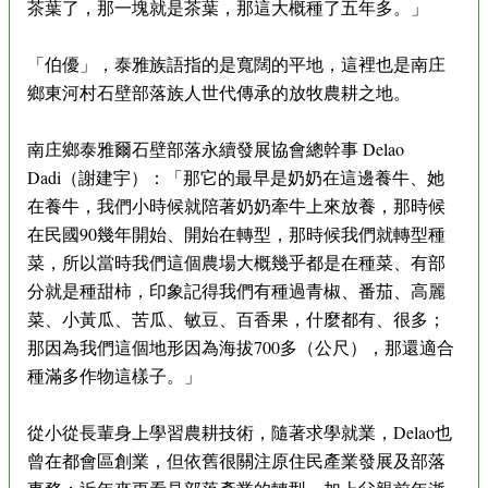
茶葉了，那一塊就是茶葉，那這大概種了五年多。」
「伯優」，泰雅族語指的是寬闊的平地，這裡也是南庄
鄉東河村石壁部落族人世代傳承的放牧農耕之地。
南庄鄉泰雅爾石壁部落永續發展協會總幹事 Delao
Dadi（謝建宇）：「那它的最早是奶奶在這邊養牛、她
在養牛，我們小時候就陪著奶奶牽牛上來放養，那時候
在民國90幾年開始、開始在轉型，那時候我們就轉型種
菜，所以當時我們這個農場大概幾乎都是在種菜、有部
分就是種甜柿，印象記得我們有種過青椒、番茄、高麗
菜、小黃瓜、苦瓜、敏豆、百香果，什麼都有、很多；
那因為我們這個地形因為海拔700多（公尺），那還適合
種滿多作物這樣子。」
從小從長輩身上學習農耕技術，隨著求學就業，Delao也
曾在都會區創業，但依舊很關注原住民產業發展及部落