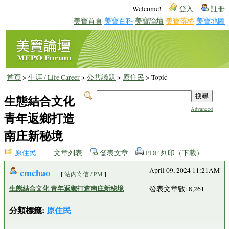
Welcome!
登入
註冊
美寶首頁
美寶百科
美寶論壇
美寶落格
美寶地圖
首頁
>
生涯 / Life Career
>
公共議題
>
原住民
> Topic
生態結合文化
Advanced
青年返鄉打造
南庄新秘境
原住民
文章列表
發表文章
PDF 列印（下載）
cmchao
April 09, 2024 11:21AM
[
站內寄信 / PM
]
生態結合文化 青年返鄉打造南庄新秘境
發表文章數: 8,261
分類標籤:
原住民