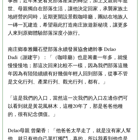
事務；近年來更看見部落產業的轉型，加上父親前年逝
世、母親獨自在部落生活，讓他決定回家，承襲家族土
地經營的同時，近期更開設景觀咖啡廳，團結在地族人
一磚一瓦建造，希望藉此打造南庄旅遊新秘境，讓更多
人來到原鄉體驗部落深度小旅行。
南庄鄉泰雅爾石壁部落永續發展協會總幹事 Delao
Dadi（謝建宇）：「（咖啡廳）也是籌畫一年多，就慢
慢慢慢地；那這次回來比較不一樣，因為我們部落這幾
年因為有陸陸續續有好幾個年輕人回到部落，從事不管
是文化行列、產業行列、觀光行列，都有。」
「這是我們的入口，當然這一次我們的入口左邊你們可
以看到就是黃花風林木，這種20年了，那是爸爸他種
的，很有紀念價值。」
Delao母親 曾蘭香：「他爸爸太早走了，就是沒有家人幫
他、就只有他自己單打獨鬥，真的，所以我看到他也是