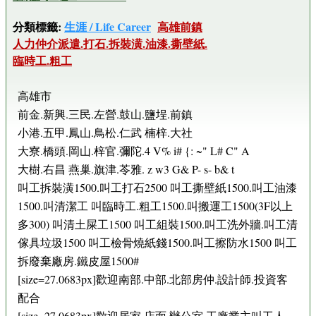
分類標籤:
生涯 / Life Career
高雄前鎮
人力仲介派遣.打石.拆裝潢.油漆.撕壁紙.
臨時工.粗工
高雄市
前金.新興.三民.左營.鼓山.鹽埕.前鎮
小港.五甲.鳳山.鳥松.仁武 楠梓.大社
大寮.橋頭.岡山.梓官.彌陀.4 V% i# {: ~" L# C" A
大樹.右昌 燕巢.旗津.苓雅. z w3 G& P- s- b& t
叫工拆裝潢1500.叫工打石2500 叫工撕壁紙1500.叫工油漆
1500.叫清潔工 叫臨時工.粗工1500.叫搬運工1500(3F以上
多300) 叫清土屎工1500 叫工組裝1500.叫工洗外牆.叫工清
傢具垃圾1500 叫工檢骨燒紙錢1500.叫工擦防水1500 叫工
拆廢棄廠房.鐵皮屋1500#
[size=27.0683px]歡迎南部.中部.北部房仲.設計師.投資客
配合
[size=27.0683px]歡迎居家.店面.辦公室.工廠業主叫工人