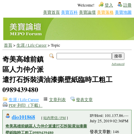
Welcome!
登入
註冊
美寶首頁
美寶百科
美寶論壇
美寶落格
美寶地圖
首頁
>
生涯 / Life Career
> Topic
奇美高雄前鎮
Advanced
區人力仲介派
遣打石拆裝潢油漆撕壁紙臨時工粗工
0989439480
生涯 / Life Career
文章列表
發表文章
PDF 列印（下載）
dio101868
IP/Host: 101.137.86.---
[
站內寄信 / PM
]
July 25, 2019 02:36PM
奇美高雄前鎮區人力仲介派遣打石拆裝潢油漆撕
發表文章數: 146
壁紙臨時工粗工0989439480