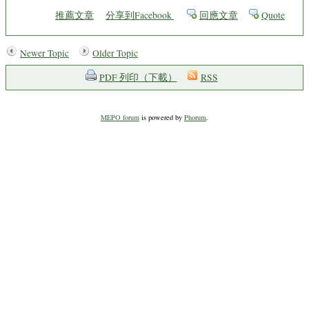
推薦文章
分享到Facebook
回應文章
Quote
Newer Topic
Older Topic
PDF 列印（下載）
RSS
MEPO forum
is powered by
Phorum
.