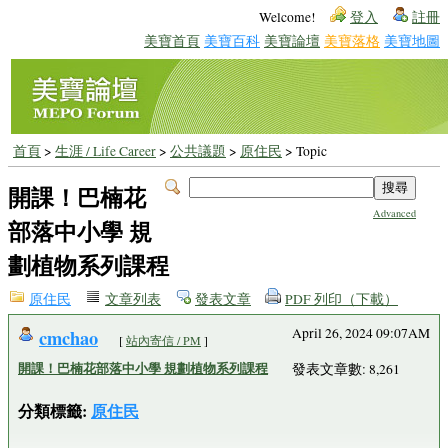
Welcome!
登入
註冊
美寶首頁
美寶百科
美寶論壇
美寶落格
美寶地圖
首頁
>
生涯 / Life Career
>
公共議題
>
原住民
> Topic
開課！巴楠花
Advanced
部落中小學 規
劃植物系列課程
原住民
文章列表
發表文章
PDF 列印（下載）
cmchao
April 26, 2024 09:07AM
[
站內寄信 / PM
]
開課！巴楠花部落中小學 規劃植物系列課程
發表文章數: 8,261
分類標籤:
原住民