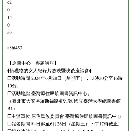
c2
0
14
0
a9
:
a8hi453
·
【原圖中心｜專題講座】
⧫揹獵物的女人紀錄片放映暨映後座談會⧫
❐活動時間 2024年6月28日（星期五），13時30分至16時
10分。
❐活動地點 臺灣原住民族圖書資訊中心。
（臺北市大安區羅斯福路4段1號 國立臺灣大學總圖書館
B1）
❐主辦單位 原住民族委員會 臺灣原住民族圖書資訊中心
❐報名期間 即日起至6月26日（星期三）下午17時截止。