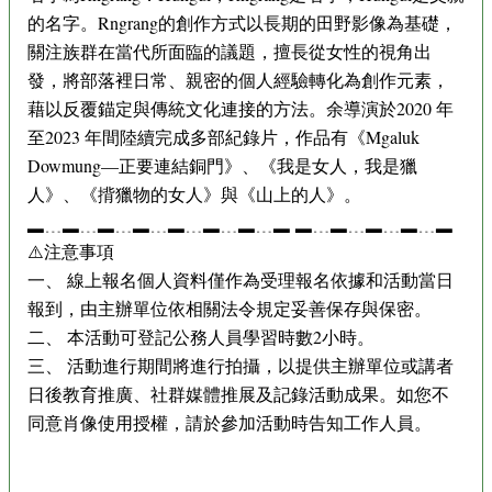
的名字。Rngrang的創作方式以長期的田野影像為基礎，
關注族群在當代所面臨的議題，擅長從女性的視角出
發，將部落裡日常、親密的個人經驗轉化為創作元素，
藉以反覆錨定與傳統文化連接的方法。余導演於2020 年
至2023 年間陸續完成多部紀錄片，作品有《Mgaluk
Dowmung—正要連結銅門》、《我是女人，我是獵
人》、《揹獵物的女人》與《山上的人》。
▂﹍▂﹍▂﹍▂﹍▂﹍▂﹍▂﹍▂ ▂﹍▂﹍▂﹍▂﹍▂
⚠️注意事項
一、 線上報名個人資料僅作為受理報名依據和活動當日
報到，由主辦單位依相關法令規定妥善保存與保密。
二、 本活動可登記公務人員學習時數2小時。
三、 活動進行期間將進行拍攝，以提供主辦單位或講者
日後教育推廣、社群媒體推展及記錄活動成果。如您不
同意肖像使用授權，請於參加活動時告知工作人員。