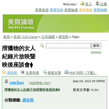
Welcome!
登入
註冊
美寶首頁
美寶百科
美寶論壇
美寶落格
美寶地圖
首頁
>
生涯 / Life Career
>
公共議題
>
原住民
> Topic
揹獵物的女人
Advanced
紀錄片放映暨
映後座談會⧫
原住民
文章列表
發表文章
PDF 列印（下載）
cmchao
June 04, 2024 05:09PM
[
站內寄信 / PM
]
揹獵物的女人紀錄片放映暨映後座談會⧫
發表文章數: 8,261
分類標籤:
原住民