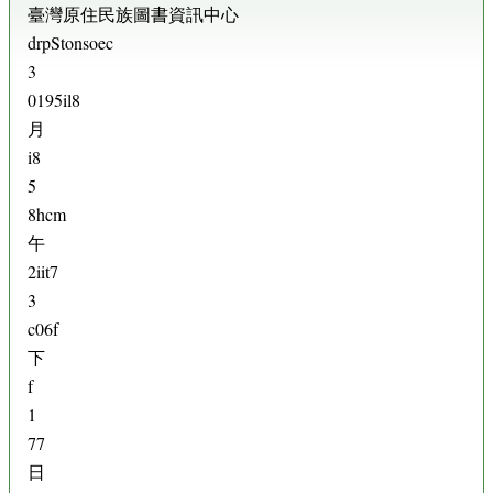
臺灣原住民族圖書資訊中心
drpStonsoec
3
0195il8
月
i8
5
8hcm
午
2iit7
3
c06f
下
f
1
77
日