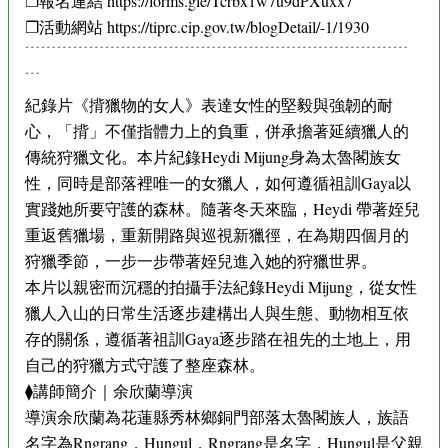
❐報名連結 https://forms.gle/Tcrbx1w7u9dPXuxx7
❐活動網站 https://tiprc.cip.gov.tw/blogDetail/-1/1930
﹉﹉﹉﹉﹉﹉﹉﹉﹉﹉﹉﹉﹉﹉﹉﹉﹉﹉﹉﹉﹉﹉﹉﹉
﹉
紀錄片《揹獵物的女人》表達女性的堅毅與強韌的耐
心，「揹」不僅指體力上的負重，併承擔著延續獵人的
傳統狩獵文化。本片紀錄Heydi Mijung身為太魯閣族女
性，同時是部落裡唯一的女獵人，如何遵循祖訓Gaya以
實踐她所要守護的森林。隨著冬天來臨，Heydi 帶著姪兒
重返舊獵場，重新開路與巡視新獵徑，在為期四個月的
狩獵季節，一步一步帶著姪兒進入她的狩獵世界。
本片以親密而沉穩的拍攝手法紀錄Heydi Mijung，從女性
獵人入山的日常生活逐步建構出人與生態、動物相互依
存的關係，遵循著祖訓Gaya逐步踏在祖先的土地上，用
自己的狩獵方式守護了整座森林。
⧫講師簡介｜余欣蘭導演
導演余欣蘭為花蓮縣秀林鄉銅門部落太魯閣族人，族語
名字為Rngrang．Hungul，Rngrang是名字，Hungul是父親