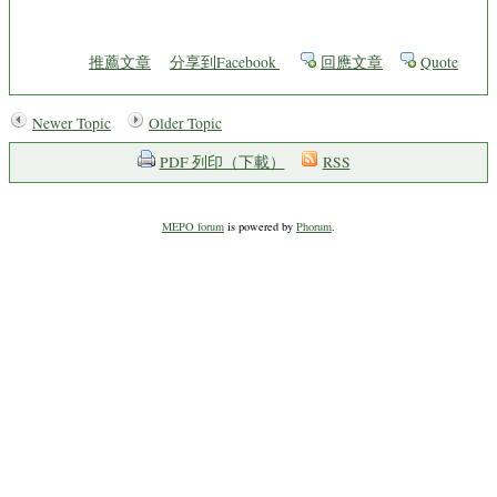
推薦文章
分享到Facebook
回應文章
Quote
Newer Topic
Older Topic
PDF 列印（下載）
RSS
MEPO forum
is powered by
Phorum
.