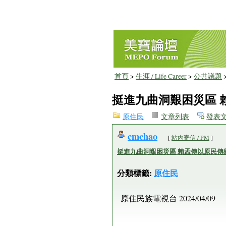
首頁
>
生涯 / Life Career
>
公共議題
挺進九曲洞艱困災區 
原住民
文章列表
發表
cmchao
[
站內寄信 / PM
]
挺進九曲洞艱困災區 賴孟傳以原民傳
分類標籤:
原住民
原住民族電視台 2024/04/09