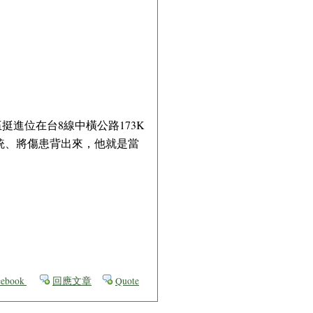
挺進位在台8線中橫公路173K
統、將傷患背出來，他就是當
ebook
回應文章
Quote