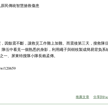
以原民傳統智慧搶救傷患
強震，因餘震不斷，讓救災工作難上加難。而震後第三天，搜救隊伍
，隊伍中看見一個熟悉的身影，利用繩子與樹枝製成簡易背負系
之一、屏東特搜隊小隊長賴孟傳。
tw/120659
推薦文章
分享到Fac