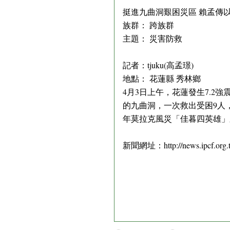
挺進九曲洞艱困災區 賴孟傳
族群： 跨族群
主題： 災害防救
記者：tjuku(高孟璟)
地點： 花蓮縣 秀林鄉
4月3日上午，花蓮發生7.2
的九曲洞，一次救出受困9人
年莫拉克風災「佳暮四英雄」
新聞網址：http://news.ipcf.org.