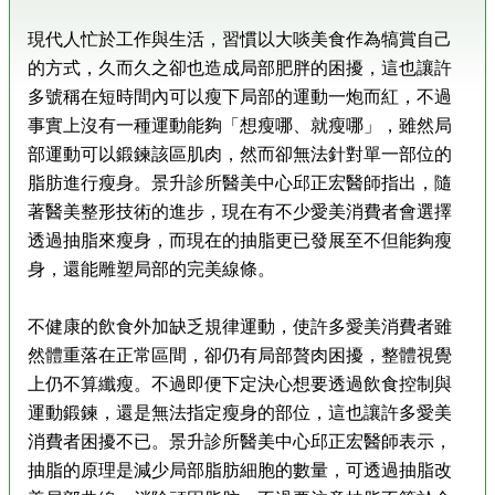
現代人忙於工作與生活，習慣以大啖美食作為犒賞自己
的方式，久而久之卻也造成局部肥胖的困擾，這也讓許
多號稱在短時間內可以瘦下局部的運動一炮而紅，不過
事實上沒有一種運動能夠「想瘦哪、就瘦哪」，雖然局
部運動可以鍛鍊該區肌肉，然而卻無法針對單一部位的
脂肪進行瘦身。景升診所醫美中心邱正宏醫師指出，隨
著醫美整形技術的進步，現在有不少愛美消費者會選擇
透過抽脂來瘦身，而現在的抽脂更已發展至不但能夠瘦
身，還能雕塑局部的完美線條。
不健康的飲食外加缺乏規律運動，使許多愛美消費者雖
然體重落在正常區間，卻仍有局部贅肉困擾，整體視覺
上仍不算纖瘦。不過即便下定決心想要透過飲食控制與
運動鍛鍊，還是無法指定瘦身的部位，這也讓許多愛美
消費者困擾不已。景升診所醫美中心邱正宏醫師表示，
抽脂的原理是減少局部脂肪細胞的數量，可透過抽脂改