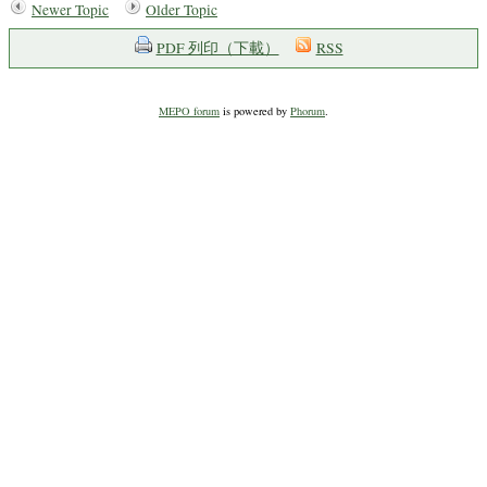
Newer Topic
Older Topic
PDF 列印（下載）
RSS
MEPO forum
is powered by
Phorum
.