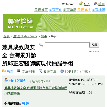
Welcome!
登入
註冊
美寶首頁
美寶百科
美寶論壇
美寶落格
美寶地圖
首頁
>
生涯 / Life Career
>
興趣
> Topic
兼具成效與安
Advanced
全 台灣景升診
所邱正宏醫師談現代抽脂手術
興趣
文章列表
發表文章
PDF 列印（下載）
titi12385
IP/Host: 101.15.87.---
[
站內寄信 / PM
]
March 06, 2017 12:31PM
兼具成效與安全 台灣景升診所邱正宏醫師談現
發表文章數: 176
代抽脂手術
分類標籤:
興趣