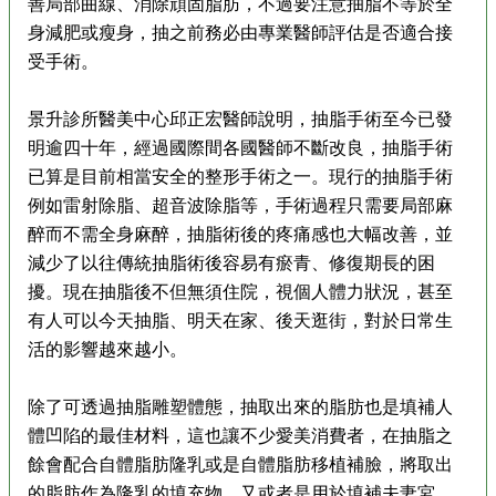
善局部曲線、消除頑固脂肪，不過要注意抽脂不等於全
身減肥或瘦身，抽之前務必由專業醫師評估是否適合接
受手術。
景升診所醫美中心邱正宏醫師說明，抽脂手術至今已發
明逾四十年，經過國際間各國醫師不斷改良，抽脂手術
已算是目前相當安全的整形手術之一。現行的抽脂手術
例如雷射除脂、超音波除脂等，手術過程只需要局部麻
醉而不需全身麻醉，抽脂術後的疼痛感也大幅改善，並
減少了以往傳統抽脂術後容易有瘀青、修復期長的困
擾。現在抽脂後不但無須住院，視個人體力狀況，甚至
有人可以今天抽脂、明天在家、後天逛街，對於日常生
活的影響越來越小。
除了可透過抽脂雕塑體態，抽取出來的脂肪也是填補人
體凹陷的最佳材料，這也讓不少愛美消費者，在抽脂之
餘會配合自體脂肪隆乳或是自體脂肪移植補臉，將取出
的脂肪作為隆乳的填充物，又或者是用於填補夫妻宮、