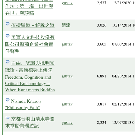
gustav
2,537
12/31/2020 
作坊：第一場「出世與
在世」與談稿
省禱聖道－解脫之道
清流
3,026
10/14/2014 
美寶人文科技股份有
限公司廠商企業社會責
gustav
3,605
07/08/2014 
任聲明
自由、認識與批判知
識論 - 當康德碰上佛陀
gustav
6,891
04/23/2014 
Freedom, Cognition and
Critical Epistemology --
When Kant meets Buddha
Nishida Kitaro's
gustav
3,817
02/12/2014 
"Philosophy Path"
京都音羽山清水寺隨
gustav
8,324
12/07/2013 
求堂胎內環遊記