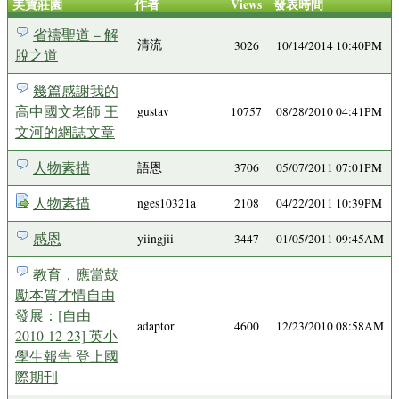
美寶莊園
作者
Views
發表時間
省禱聖道－解
清流
3026
10/14/2014 10:40PM
脫之道
幾篇感謝我的
高中國文老師 王
gustav
10757
08/28/2010 04:41PM
文河的網誌文章
人物素描
語恩
3706
05/07/2011 07:01PM
人物素描
nges10321a
2108
04/22/2011 10:39PM
感恩
yiingjii
3447
01/05/2011 09:45AM
教育，應當鼓
勵本質才情自由
發展：[自由
adaptor
4600
12/23/2010 08:58AM
2010-12-23] 英小
學生報告 登上國
際期刊