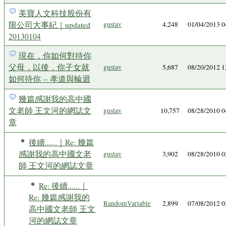
美寶人文科技股份有
限公司大事紀｜updated
gustav
4,248
01/04/2013 
20130104
現在，你如何對待你
父母，以後，你子女就
gustav
5,687
08/20/2012 
如何待你 -- 孝道與輪迴
幾篇感謝我的高中國
文老師 王文河的網誌文
gustav
10,757
08/28/2010 
章
後續......｜Re: 幾篇
感謝我的高中國文老
gustav
3,902
08/28/2010 
師 王文河的網誌文章
Re: 後續......｜
Re: 幾篇感謝我的
RandomVariable
2,899
07/08/2012 
高中國文老師 王文
河的網誌文章