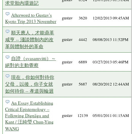
求堂胎內環遊記
Afterword to Gustav's
gustav
3620
12/02/2013 09:45AM
Kyoto Trip 2013 November
順天應人，才能鼎革
咸亨 -- 淺談體制內的改
gustav
4442
08/08/2013 11:52PM
革與體制外的革命
自證（svasamvitti）～
gustav
6889
03/27/2013 05:46PM
絕對的主動覺察
現在，你如何對待你
父母，以後，你子女就
gustav
5687
08/20/2012 12:44AM
如何待你 -- 孝道與輪迴
An Essay Establishing
Critical Epistemology –
Following Dignāga and
gustav
12139
05/01/2011 01:15AM
Kant / 汪純瑩 Chun-Ying
WANG