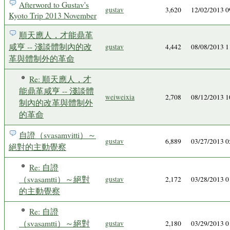
Afterword to Gustav's
gustav
3,620
12/02/2013 
Kyoto Trip 2013 November
順天應人，才能鼎革
咸亨 -- 淺談體制內的改
gustav
4,442
08/08/2013 
革與體制外的革命
Re: 順天應人，才
能鼎革咸亨 -- 淺談體
weiweixia
2,708
08/12/2013 
制內的改革與體制外
的革命
自證（svasamvitti）～
gustav
6,889
03/27/2013 
絕對的主動覺察
Re: 自證
（svasamtti）～絕對
gustav
2,172
03/28/2013 
的主動覺察
Re: 自證
（svasamtti）～絕對
gustav
2,180
03/29/2013 