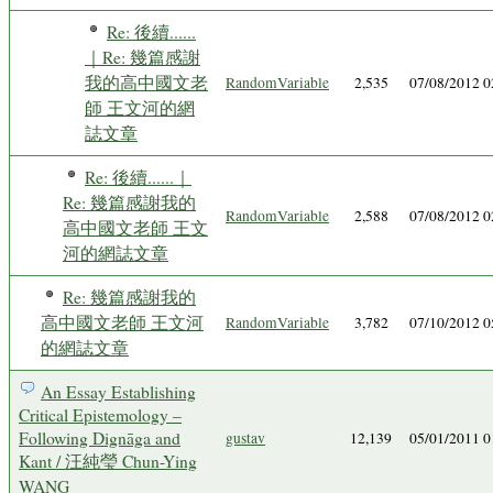
Re: 後續......
｜Re: 幾篇感謝
我的高中國文老
RandomVariable
2,535
07/08/2012 
師 王文河的網
誌文章
Re: 後續......｜
Re: 幾篇感謝我的
RandomVariable
2,588
07/08/2012 
高中國文老師 王文
河的網誌文章
Re: 幾篇感謝我的
高中國文老師 王文河
RandomVariable
3,782
07/10/2012 
的網誌文章
An Essay Establishing
Critical Epistemology –
Following Dignāga and
gustav
12,139
05/01/2011 
Kant / 汪純瑩 Chun-Ying
WANG