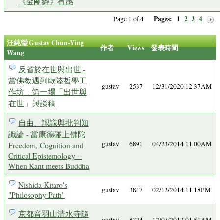
《金剛經》有感
Pages:
1
2
3
4
Page 1 of 4
汪純瑩 Gustav Chun-Ying
作者
Views
發表時間
Wang
反省於在世與出世 -
當佛教遇到歐陸哲學工
gustav
2537
12/31/2020 12:37AM
作坊：第一場「出世與
在世」與談稿
自由、認識與批判知
識論 - 當康德碰上佛陀
gustav
6891
04/23/2014 11:00AM
Freedom, Cognition and
Critical Epistemology --
When Kant meets Buddha
Nishida Kitaro's
gustav
3817
02/12/2014 11:18PM
"Philosophy Path"
京都音羽山清水寺隨
gustav
8324
12/07/2013 01:51AM