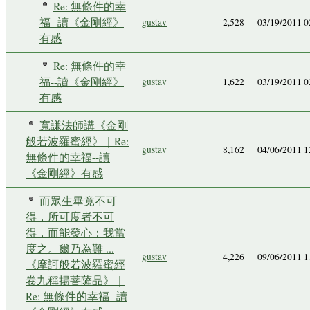
Re: 無條件的幸
福--讀《金剛經》
gustav
2,528
03/19/2011 
有感
Re: 無條件的幸
福--讀《金剛經》
gustav
1,622
03/19/2011 
有感
寬謙法師講《金剛
般若波羅蜜經》｜Re:
gustav
8,162
04/06/2011 
無條件的幸福--讀
《金剛經》有感
而眾生畢竟不可
得，所可度者不可
得，而能發心：我當
度之。爾乃為難 ...
gustav
4,226
09/06/2011 
《摩訶般若波羅蜜經
卷九稱揚菩薩品》｜
Re: 無條件的幸福--讀