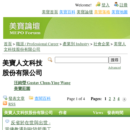
Welcome!
登入
註冊
美寶首頁
美寶百科
美寶論壇
美寶落格
美寶地圖
首頁
>
職涯 / Professional Career
>
產業別 Industry
>
社會企業
>
美寶人
文科技股份有限公司
美寶人文科技
Advanced
股份有限公司
汪純瑩 Gustav Chun-Ying Wang
美寶莊園
發表文章
查閱百科
Pages:
1
2
3
4
Page 1 of 4
RSS
美寶人文科技股份有限公司
作者
Views
發表時間
反省於在世與出世 -
當佛教遇到歐陸哲學工