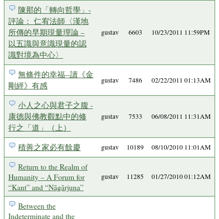
陳那的「轉向哲學」-
評論： 仁宥法師〈漢地
所傳的早期現量理論 –
gustav
6603
10/23/2011 11:59PM
以五識與意識現量的認
識對境為中心〉
無條件的幸福--讀《金
gustav
7486
02/22/2011 01:13AM
剛經》有感
小人之心與君子之腹 -
康德與佛教觀點中的修
gustav
7533
06/08/2011 11:31AM
行之「道」（上）
積善之家必有餘慶
gustav
10189
08/10/2010 11:01AM
Return to the Realm of
Humanity – A Forum for
gustav
11285
01/27/2010 01:12AM
“Kant” and “Nāgārjuna”
Between the
Indeterminate and the