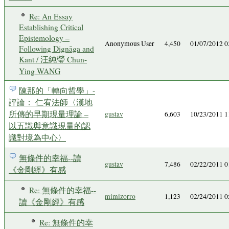
Re: An Essay
Establishing Critical
Epistemology –
Anonymous User
4,450
01/07/2012 
Following Dignāga and
Kant / 汪純瑩 Chun-
Ying WANG
陳那的「轉向哲學」-
評論： 仁宥法師〈漢地
所傳的早期現量理論 –
gustav
6,603
10/23/2011 
以五識與意識現量的認
識對境為中心〉
無條件的幸福--讀
gustav
7,486
02/22/2011 
《金剛經》有感
Re: 無條件的幸福--
mimizorro
1,123
02/24/2011 
讀《金剛經》有感
Re: 無條件的幸