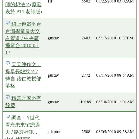
HP
5502
08/22/2010 03:02AM
師的想法？(原發
表於 PTT老師版)
線上遊戲平台
台灣學童最大交
友管道 / 中央廣
gustav
2403
05/17/2010 10:37PM
播電台 2010-05-
17
天天練作文，
提早長皺紋？ /
gustav
2772
08/17/2010 08:54AM
轉自 路仁教授部
落格
積善之家必有
gustav
10189
08/10/2010 11:01AM
餘慶
調查：Y世代
看衰未來留戀過
去 / 路透社訊，
adaptor
2588
08/05/2010 09:38AM
中央社翻譯