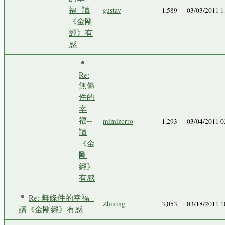
福--讀
gustav
1,589
03/03/2011 
《金剛
經》有
感
Re:
無條
件的
幸
福--
mimizorro
1,293
03/04/2011 
讀
《金
剛
經》
有感
Re: 無條件的幸福--
Zhixing
3,053
03/18/2011 
讀《金剛經》有感