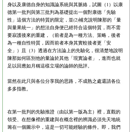
身以及康德自身的知識論系統與其脈絡，試圖（1）以康
德第一批判與第三批判為基礎提出一個對康德「先驗
性」這個方法的特質的限定，並(2)補充說明陳那的「量
與量果統一」的想法自身便已經符合這個特質，而不需
要寂護後來的重建，（前者是為一種方法、策略，後者
為一種自性特質，因而前者本身其實較後者更「安
全」）且（3）透過在方法論上的先驗化，很清楚地說明
陳那如何區別他的量論於其他「現實論者」，進而也就
足以回應如月稱這樣立場的論師的批評。
當然在此只與各位分享我的思路，不成熟之處還請各位
多多指教。
在第一批判的先驗推證（由以第一版為主）裡，直觀的
領受、在想像裡的重建與在概念裡的辨識必須先天地統
籌在一個圖示中，這是一切可能經驗的條件。即，我們