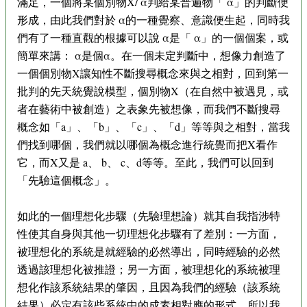
滿足，一個將某個別物X/ α判給某普遍物「 α」的判斷便
形成，由此我們對於 α的一種覺察、意識便生起，同時我
們有了一種直觀的根據可以說 α是「 α」的一個個案，或
簡單來講： α是個α。在一個未定判斷中，想像力創造了
一個個別物X讓知性不斷搜尋概念來與之相對，回到第一
批判的先天統覺說模型，個別物X（在自然中被遇見，或
者在藝術中被創造）之表象先被想像，而我們不斷搜尋
概念如「a」、「b」、「c」、「d」等等與之相對，當我
們找到哪個，我們就以哪個為概念進行統覺而把X看作
它，而X又是 a、 b、 c、d等等。至此，我們可以回到
「先驗這個概念」。
如此的一個理想化步驟（先驗理想論）就其自我指涉特
性使其自身與其他一切理想化步驟有了差別：一方面，
被理想化的系統是就經驗的必然導出，同時經驗的必然
透過該理想化被推證；另一方面，被理想化的系統被理
想化作該系統結果的肇因，且因為我們的經驗（該系統
結果）必定有該些系統中的成素相對應的形式，所以我