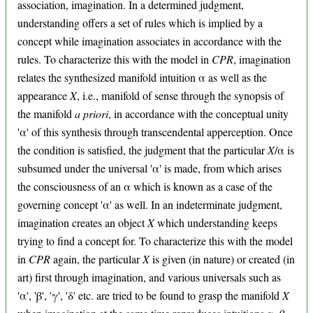
association, imagination. In a determined judgment,
understanding offers a set of rules which is implied by a
concept while imagination associates in accordance with the
rules. To characterize this with the model in
CPR
, imagination
relates the synthesized manifold intuition α as well as the
appearance
X
, i.e., manifold of sense through the synopsis of
the manifold
a priori
, in accordance with the conceptual unity
'α' of this synthesis through transcendental apperception. Once
the condition is satisfied, the judgment that the particular
X
/α is
subsumed under the universal 'α' is made, from which arises
the consciousness of an α which is known as a case of the
governing concept 'α' as well. In an indeterminate judgment,
imagination creates an object
X
which understanding keeps
trying to find a concept for. To characterize this with the model
in
CPR
again, the particular
X
is given (in nature) or created (in
art) first through imagination, and various universals such as
'α', 'β', 'γ', 'δ' etc. are tried to be found to grasp the manifold
X