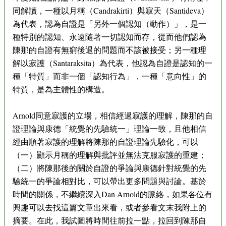
同解讀，一種以月稱（Candrakirti）與寂天（Santideva）
為代表，認為自證是「另外一個認知（動作）」，是一
種特別的認知、永遠隨著一切認知而存，從而他們認為
陳那的自證有無窮後退的問題而不該被接受；另一種理
解以寂護（Santaraksita）為代表，他認為自證是認知的一
種「特質」而非一個「認知行為」，一種「意向性」的
特質，是為主體性的構造。
Arnold同意寂護的立場，相信經過寂護的理解，陳那的自
證理論與康德「統覺的先驗統一」理論一致，且他相信
經由順著寂護的理解將陳那的自證理論先驗化，可以
（一）顯示月稱的理解與批評並無法克服寂護的重建；
（二）將陳那後的關於自證的爭論與康德針對統覺的先
驗統一的爭論相對比，可以帶出更多問題與討論。基於
時間的關係，不繼續深入Dan Arnold的脈絡，如果各位有
興趣可以去找這篇文章出來看，或者參看文末我附上的
摘要。在此，我試圖將時間往前拉一點，拉回到陳那自