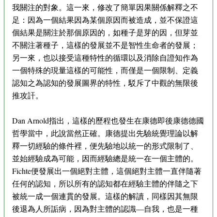
我關注的對象。這一來，修改了簡單因果關係解釋之不
足：因為一個結果因為某個原因而被造成，並不保證這
個結果是關注於那個原因的，如種子是芽的因，但芽並
不關注著種子，這樣的發展並不是智性生命者的發展；
另一來，也以接受這種特性的循環以及消除自證知作為
一個特殊的現量這樣的可能性，而僅是一個限制、定義
認知之為認知的發展圖界的特性，駁斥了中觀的無限後
推攻訐。
Dan Arnold指出，這樣的歷程也發生在康德即後康德德國
哲學當中，此說當然正確。康德提出先驗統覺理論以解
釋一切經驗的條件裡，便先驗地以統一的形式限制了、
並始經驗成為可能，因而經驗總是統一在一個主體的。
Fichte便發展出一個絕對主體，這個絕對主體一直伴隨著
任何的認知，所以所有的認知都在經驗主體的伴隨之下
被統一成一個連貫的發展。這樣的解讀，同樣因其無限
後退為人所詬病，因為對主體的認識—自我，也是一種