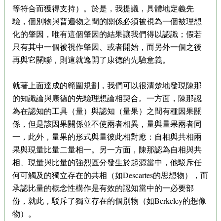
等符合而獲得支持）。於是，我提議，具體地定義先
驗，個別物與普遍物之間的關係必須被視為一個被理想
化的肇因，唯有這個肇因的結果讓我們得以認識；假若
只有其中一個被視作肇因、或者開始，而另外一個之後
再與它關聯，則這就逸開了康德的先驗意義。
就著上面達成的範圍規劃，我們可以很清楚地發現陳那
的知識論與康德的先驗理想論相契合。一方面，陳那認
為在認知的工具（量）與認知（量果）之間有種因果關
係，但是該因果關係並不使兩者相異，量與量果兩者同
一，此外，量果的形式與量彼此相對應：自相與共相兩
果與現量比量二量相一。另一方面，陳那認為自相與共
相、現量與比量的強烈區分發生於起源當中，他駁斥任
何可觸及的獨立存在的共相（如Descartes的思想物），而
承認比量的概念性構作是有效的認知當中的一必要部
份，就此，駁斥了獨立存在的個別物（如Berkeley的想像
物）。