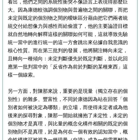
看出，他們之間的系統性衝突不像語言上表現得那麼巨
大。因為康德較強調個別物與普遍物之間的關聯，而把
未定與既定的個別物之間的曖昧區分藉由把它們兩者統
統交付給想像力與感性而給偷渡了，他的主要論證目標
就自然地轉向解釋這樣的關聯如何可能，這就導致先驗
統一當中的進行統一的這一方會跳出來佔據自我意識的
核心性質。而在第三批判的發展，他將關注轉向未定，
且轉向一種傾向：未定判斷優先於既定判斷，並以此回
應第一批判當中的「反省作為前於判斷的某種東西」這
樣一個線索。
另一方面，對陳那來說，重要的是現量（獨立存在的個
別性）的雜多、豐富性，不同於康德因為站在回答「個
別者如何被決定為哪類」的立場，而使得未定者成為他
後來的探尋對象，陳那一開始就擁抱了未定性，未定的
個別物才是真理，與比量的概念化構件相關的既定的個
別物則不是真理，於是為何在一個有效的認知當中，概
念性構建可被視為一種現量（自證）成為一個需要解決