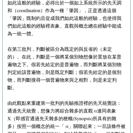
如此這般的經驗，必得出於一個如上系統所示的先天調
和（coordination）作為一種「肇因」，正是透過這個
「肇因」既制約且促成我們如此這般的經驗，也使得我
們如此這般的經驗裡表象、直觀與概念總在經驗中能成
為一統一體。
在第三批判，判斷被區分為既定的與反省的（未定
的）。在此，判斷是一個將某個別物想像於置放在某普
遍物之下。假若先給定的是普遍物，而判斷將某個別物
判定給該普遍物，則是既定判斷；假若先給定的是個別
物，而判斷搜尋一個普遍物來與之相對，則是未定判
斷。
由此觀點來重建第一批判的先驗推證裡的先天統覺說：
通過先天統覺，想像力將綜合雜多的直觀 α連同表象
X（即感官通過先天雜多的梗概(Synopsis)所具有的雜
多）按照一個概念的統一「 α」關聯起來；一旦該條件被