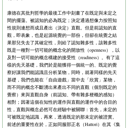
康德在其批判哲學的最後工作中刻畫了在既定與未定之
間的擺蕩。被認知的必為既定；決定通過想像力按照知
性規則連想而成且產出（決定）直觀。但是前認知的直
觀，即表象，也是起源統覺的一部份，但卻在統覺之結
果那兒失去了其確定性，則給了認知雜多性，該雜多性
既是一種對一切可能的概念化的開放性（openness），以
及對一切可能的概念構建的接受性（readiness）。有了這
樣的先天基礎，我們於是能獲得一個統一的、既定的覺
察好讓我們能認識且分析某物，同時，就著同樣的先天
基礎，我們也能在「自由遊戲」當中去「欣賞」某物，
而不同的概念不斷湧出來產出不同的直觀（個別既定的
覺察）來與直觀自身（前認知、帶有雜多梗概的感知）
相對；因著這個在知性的運作與直觀的運作中的合目的
性，直觀與概念必然可在經驗中被關聯：首先，未定的
可被既定地認識，再來，透過既定的那未定的被證實。
前述的重要性在於，正如同服部正名（Hattori）在其《集