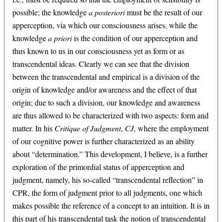
possible; the knowledge
a posteriori
must be the result of our
apperception, via which our consciousness arises, while the
knowledge
a priori
is the condition of our apperception and
thus known to us in our consciousness yet as form or as
transcendental ideas. Clearly we can see that the division
between the transcendental and empirical is a division of the
origin of knowledge and/or awareness and the effect of that
origin; due to such a division, our knowledge and awareness
are thus allowed to be characterized with two aspects: form and
matter. In his
Critique of Judgment
,
CJ
, where the employment
of our cognitive power is further characterized as an ability
about “determination.” This development, I believe, is a further
exploration of the primordial status of apperception and
judgment, namely, his so-called “transcendental reflection” in
CPR, the form of judgment prior to all judgments, one which
makes possible the reference of a concept to an intuition. It is in
this part of his transcendental task the notion of transcendental