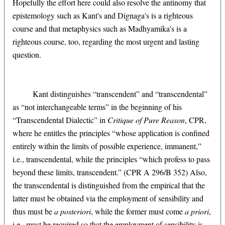
Hopefully the effort here could also resolve the antinomy that
epistemology such as Kant's and Dignaga's is a righteous
course and that metaphysics such as Madhyamika's is a
righteous course, too, regarding the most urgent and lasting
question.
Kant distinguishes “transcendent” and “transcendental”
as “not interchangeable terms” in the beginning of his
“Transcendental Dialectic” in
Critique of Pure Reason
, CPR,
where he entitles the principles “whose application is confined
entirely within the limits of possible experience, immanent,”
i.e., transcendental, while the principles “which profess to pass
beyond these limits, transcendent.” (CPR A 296/B 352) Also,
the transcendental is distinguished from the empirical that the
latter must be obtained via the employment of sensibility and
thus must be
a posteriori
, while the former must come
a priori
,
i.e., must be required so that the employment of sensibility is