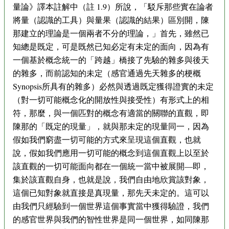
量論》譯本註解中（註 1.9）所說，「駁斥那些實在論者
將量（認識的工具）與量果（認識的結果）區別開，陳
那建立的理論是一個兩者不分的理論，」首先，雖然已
知總是既定，可是既然已知必定有未定的面向，因為有
一個基於概念統一的「跨越」橋接了先驗的雜多與後天
的雜多，而前認知的未定（感官通過先天雜多的梗概
Synopsis所具有的雜多）必然與透過既定獲得證實的未定
（對一切可能概念化的開放性與接受性）有形式上的相
符，那麼，與一個匹對的概念有適當的關聯的直觀，即
陳那的「既定的現量」，就與那未定的現量同一，因為
假如我們窮盡一切可能的方式來呈現這個直觀，也就
說，假如我們應用一切可能的概念到這個直觀上以至於
該直觀的一切可能面向都在一個統一當中被展開—即，
集於該直觀自身，也就是說，我們自由地欣賞該對象，
這個已知對象就直接是真現量，那先天未定的。這可以
由我們只經驗到一個世界這個事實當中獲得驗證，我們
的感官世界與我們的智性世界是同一個世界，如同陳那