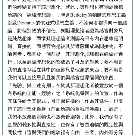
們的經驗支持了該理想化。就此，該理想化有別於康德
所謂的「經驗理想論」，包含Berkeley的獨斷式理想主義
以及Descartes的懷疑式理想主義，不論何者都導向一個結
論，對個別物的不信任。獨斷理想論者認為感官對象只
是純然想像，而懷疑理想論者則認為只有內在思維是明
晰、直接的，而感官物是被其所遮蔽而成為間接物。不
論何者，都基於一個前提：其理想化步驟都在經驗裡進
行，以至於被理想化的都成為了可及的對象，要不就是
我們直接存活在其中的但卻只是假象的東西，要不就是
我們可以直接思及且將我們與感官世界隔開的東西。
「先驗」與上述有別，在於其所理想化者被置放於一個
有系統的功能（經驗）之「系統化肇因」的位置，作為
其條件給予其形式，且正因這樣的「作為其條件」也支
持了該理想化自身（前面所謂的自我指涉義）。於是，
我們不放棄個別物也不放棄普遍物，此外，我們保有了
直觀的雜多性與直接性，也保有了被普遍物的既定性與
間接性（這與我們的經驗裡有自由、主客、內外區分等