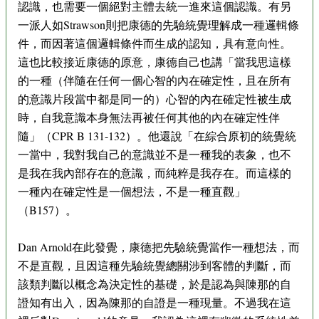
認識，也需要一個絕對主體去統一進來這個認識。有另
一派人如Strawson則把康德的先驗統覺理解成一種邏輯條
件，而因著這個邏輯條件而生成的認知，具有意向性。
這也比較接近康德的原意，康德自己也講「當我思這樣
的一種（伴隨在任何一個心智的內在確定性，且在所有
的意識片段當中都是同一的）心智的內在確定性被生成
時，自我意識本身無法再被任何其他的內在確定性伴
隨」（CPR B 131-132）。他還說「在綜合原初的統覺統
一當中，我對我自己的意識並不是一種我的表象，也不
是我在我內部存在的意識，而純粹是我存在。而這樣的
一種內在確定性是一個想法，不是一種直觀」
（B157）。
Dan Arnold在此發覺，康德把先驗統覺當作一種想法，而
不是直觀，且因這種先驗統覺總關涉到客體的判斷，而
該類判斷以概念為決定性的基礎，於是認為與陳那的自
證知有出入，因為陳那的自證是一種現量。不過我在這