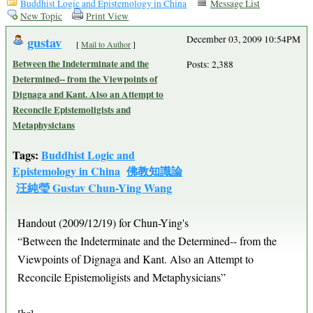
Buddhist Logic and Epistemology in China
Message List
New Topic
Print View
gustav
December 03, 2009 10:54PM
[
Mail to Author
]
Between the Indeterminate and the
Posts: 2,388
Determined-- from the Viewpoints of
Dignaga and Kant. Also an Attempt to
Reconcile Epistemoligists and
Metaphysicians
Tags:
Buddhist Logic and
Epistemology in China
佛教知識論
汪純瑩 Gustav Chun-Ying Wang
Handout (2009/12/19) for Chun-Ying's
“Between the Indeterminate and the Determined-- from the
Viewpoints of Dignaga and Kant. Also an Attempt to
Reconcile Epistemoligists and Metaphysicians”