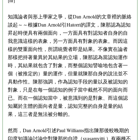
[hr]
知識論者與形上學家之爭，從Dan Arnold的文章裡的脈絡
談起～～根據Dan Arnold引Hatorri的譯文，陳那認為認知
昇起時便具有兩個面向，一方面具有對認知者自身的自
我意識這樣的表象，另一方面具有對象的表象。而因這
樣的雙重面向性，所謂統覺者即是結果。不像實在論者
那樣把持著量異於其結果的立場，陳那認為當認知運作
時，其結果就包含了對象，而整個認知譬喻地包含著一
個（被推定的）量的運作，但量就陳那自身的說法並不
具動作性。陳那強調，作為認知手段的量以及被認知的
對象，只是在每一個認知的例子當中截然不同的面向而
已。而在一個認知當中，被意識到的是對象、而這個認
知屬於主體的面向者是量，認知完整的自身是量的結
果，這三者是無法被分離的。
然而，Dan Arnold引述Paul Williams指出陳那後較晚期的
印度知識論討論中對陳那的自證（svasamvitti ）有兩種不