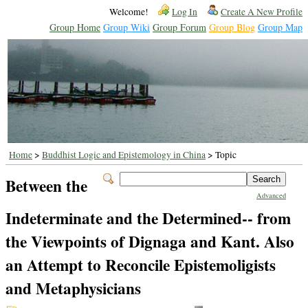
Welcome!
Log In
Create A New Profile
Group Home
Group Wiki
Group Forum
Group Blog
Group Map
Home
>
Buddhist Logic and Epistemology in China
> Topic
Between the
Advanced
Indeterminate and the Determined-- from
the Viewpoints of Dignaga and Kant. Also
an Attempt to Reconcile Epistemoligists
and Metaphysicians