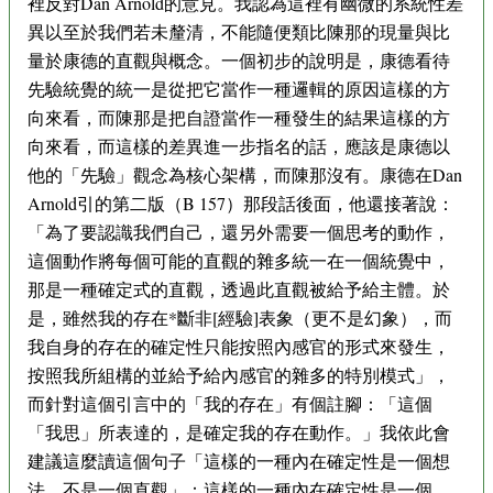
裡反對Dan Arnold的意見。我認為這裡有幽微的系統性差
異以至於我們若未釐清，不能隨便類比陳那的現量與比
量於康德的直觀與概念。一個初步的說明是，康德看待
先驗統覺的統一是從把它當作一種邏輯的原因這樣的方
向來看，而陳那是把自證當作一種發生的結果這樣的方
向來看，而這樣的差異進一步指名的話，應該是康德以
他的「先驗」觀念為核心架構，而陳那沒有。康德在Dan
Arnold引的第二版（B 157）那段話後面，他還接著說：
「為了要認識我們自己，還另外需要一個思考的動作，
這個動作將每個可能的直觀的雜多統一在一個統覺中，
那是一種確定式的直觀，透過此直觀被給予給主體。於
是，雖然我的存在*斷非[經驗]表象（更不是幻象），而
我自身的存在的確定性只能按照內感官的形式來發生，
按照我所組構的並給予給內感官的雜多的特別模式」，
而針對這個引言中的「我的存在」有個註腳：「這個
「我思」所表達的，是確定我的存在動作。」我依此會
建議這麼讀這個句子「這樣的一種內在確定性是一個想
法，不是一個直觀」：這樣的一種內在確定性是一個