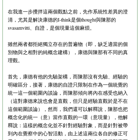
在我進一步攪拌這兩個觀點之前，先作系統性差異的澄
清，尤其是解決康德的I-think是個thought與陳那的
svasamvitti、自證，是個現量這個麻煩。
雖然兩者都拒絕獨立存在的普遍物（即，缺乏適當的個
別物與之相對的純概念建構），康德與陳那有不同的真
理觀。
首先，康德有他的先驗架構，而陳那沒有先驗、經驗的
明確區分，接著，康德的自證只限制在作為一個統覺的
統一這一個範圍內談論，而陳那傾向將內在感受也納入
（這對康德來說也會是直觀，但只是經驗直觀於是不在
這個範圍談論），然而，我們還可以解釋說，陳那也把
概念化的統一（意）當作直觀的一環（意現量），他解
釋說：這樣的概念化並不針對經驗對象，而是針對被帶
到內在覺察中的心智活動，由上述這兩位各自的修正可