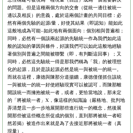
的問題。但是這種兩個方向的交會（從統一邊往被統一
邊以及相反）的意義，處於這兩個計畫的共同目標：必
然有兩個先驗的起源/量，好使其結果（即認知）能如此
這般地成為可能--如此地有兩個面向：個別相與普遍相；
同時，必然有一個該兩起源的先驗統一作為我們如此這
般的認知的肇因與條件，好讓我們可以如此這般地經驗
著個別與普遍之間能被聯繫（即，有判斷這回事）；又
同時，必然這先驗統一得是那我們稱為「我」的被理想
化的起源，且於是該起源必然是統一與被統一的統一。
而就在這裡，康德與陳那分道揚鑣，康德僅僅抓住該統
一與被統一的統一好使經驗現實可以被認可，而陳那離
開該統一而擁抱被統一者，或者，更恰當地說，那未定
的「將被統一者」X，像這樣的知識論（嚴格地、批判地
弄清楚且一步一步地展開那些進行統一的概念，然後展
開那些被這些概念所促成的個別，直到那將被統一者昭
然若揭）被造作出來就是為了去接近那將被統一者（真
現量）。