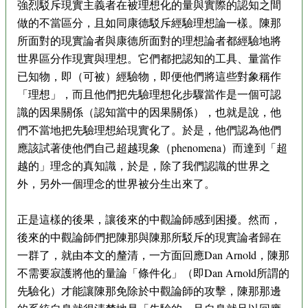
強烈駁斥現實主義者在被理想化的量與實際的認知之間
做的不當區分，且如同康德駁斥經驗理想論一樣。陳那
所面對的現實論者與康德所面對的理想論者都經驗地將
世界區分作現實與理想。它們都把認知的工具、量當作
已知物，即（可被）經驗物，即便他們將這些對象稱作
「理想」，而且他們把先驗理想化步驟當作是一個可認
識的因果關係（認知當中的因果關係），也就是說，他
們不當地把先驗理想給現實化了。於是，他們認為他們
應該試著使他們自己超越現象（phenomena）而達到「超
越的」理念的真知識，於是，除了我們認識的世界之
外，另外一個理念的世界被分生出來了。
正是這樣的後果，讓後來的中觀論師感到困擾。然而，
後來的中觀論師們把陳那與陳那所駁斥的現實論者歸在
一群了，就由本文的釐清，一方面回應Dan Arnold，陳那
不需要寂護將他的量論「條件化」（即Dan Arnold所謂的
先驗化）才能讓陳那免除於中觀論師的攻擊，陳那那邊