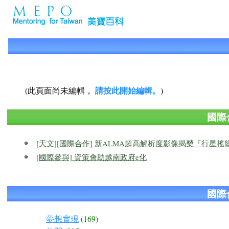
請按此開始編輯。
(此頁面尚未編輯，
)
國際
[天文][國際合作] 新ALMA超高解析度影像揭櫫『行星
[國際參與] 資策會助越南政府e化
國際
夢想實現
(169)