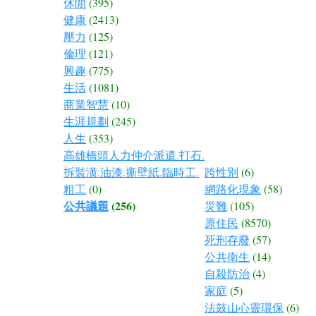
休閒
(395)
健康
(2413)
壓力
(125)
倫理
(121)
興趣
(775)
生活
(1081)
商業智慧
(10)
生涯規劃
(245)
人生
(353)
高雄橋頭人力仲介派遣.打石.
拆裝潢.油漆.撕壁紙.臨時工.
跨性別
(6)
粗工
(0)
網路化現象
(58)
公共議題
(256)
災難
(105)
原住民
(8570)
死刑存廢
(57)
公共衛生
(14)
自殺防治
(4)
家庭
(5)
法鼓山心靈環保
(6)