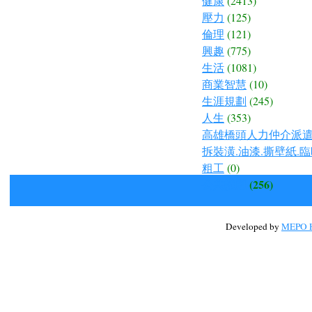
健康
(2413)
壓力
(125)
倫理
(121)
興趣
(775)
生活
(1081)
商業智慧
(10)
生涯規劃
(245)
人生
(353)
高雄橋頭人力仲介派遣.
拆裝潢.油漆.撕壁紙.臨
粗工
(0)
公共議題
(256)
Developed by
MEPO H