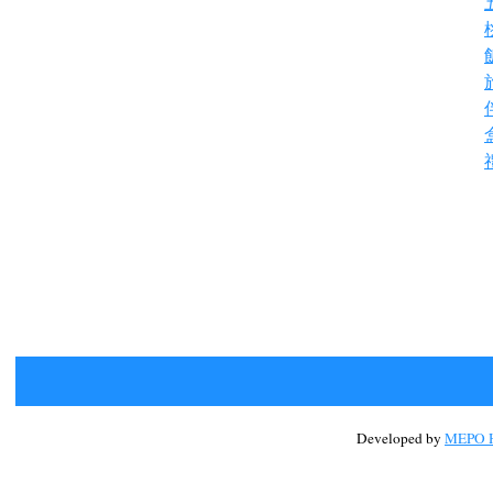
Developed by
MEPO H