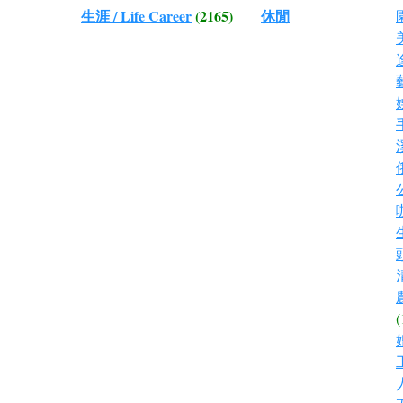
生涯 / Life Career
(2165)
休閒
(