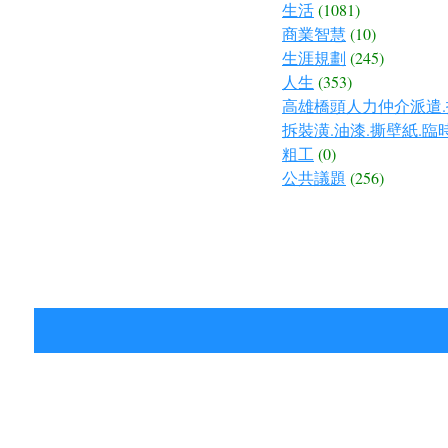
生活
(1081)
商業智慧
(10)
生涯規劃
(245)
人生
(353)
高雄橋頭人力仲介派遣.
拆裝潢.油漆.撕壁紙.臨
粗工
(0)
公共議題
(256)