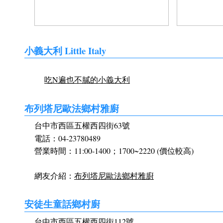
小義大利 Little Italy
吃N遍也不膩的小義大利
布列塔尼歐法鄉村雅廚
台中市西區五權西四街63號
電話：04-23780489
營業時間：11:00-1400；1700~2220 (價位較高)
網友介紹：
布列塔尼歐法鄉村雅廚
安徒生童話鄉村廚
台中市西區五權西四街112號