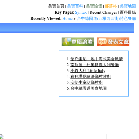
美寶首頁
|
美寶百科
|
美寶論壇
|
部落格
|
美寶地圖
Key Pages:
Syntax
|
Recent Changes
|
百科目錄
Recently Viewed:
Home
>
台中綠園道(五權西四街)特色餐廳
聖托里尼－地中海式美食風情
南瓜屋－紐奧良義大利餐廳
小義大利 Little Italy
布列塔尼歐法鄉村雅廚
安徒生童話鄉村廚
台中綠園道美食地圖