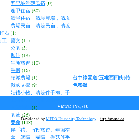
五里坡景觀民宿
(0)
逢甲住宿
(60)
清境住宿，清境農場，清境
農場民宿，清境民宿，清境
打石.
(1)
時工.
藝文
(11)
公園
(5)
咖啡
(19)
生態旅遊
(10)
手機
(16)
台中綠園道(五權西四街)特
頭城農場
(1)
色餐廳
俄國文學
(9)
婚禮小物、清境伴手禮、手
工巧克力、巧克力禮盒、情
Views: 152,710
人節禮物
(1)
園藝
(26)
Developed by
MEPO Humanity Technology
-
http://mepo.cc
美食
(118)
伴手禮、南投旅遊、年節禮
盒、網購、團購、香菇伴手