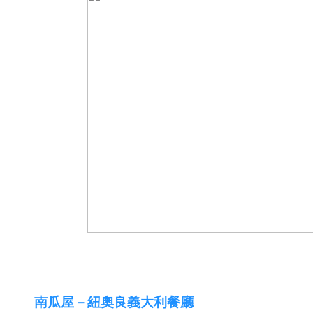
南瓜屋－紐奧良義大利餐廳