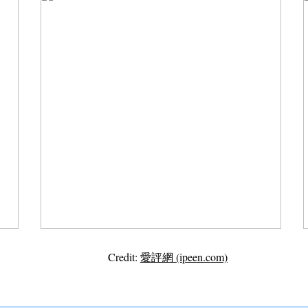
Credit:
愛評網 (ipeen.com)