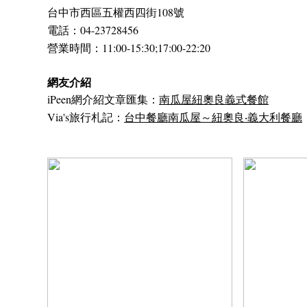
台中市西區五權西四街108號
電話：04-23728456
營業時間：11:00-15:30;17:00-22:20
網友介紹
iPeen網介紹文章匯集：
南瓜屋紐奧良義式餐館
Via's旅行札記：
台中餐廳南瓜屋～紐奧良‧義大利餐廳