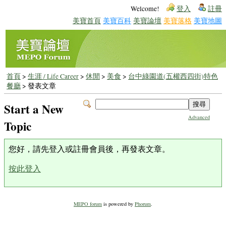
Welcome!
登入
註冊
美寶首頁
美寶百科
美寶論壇
美寶落格
美寶地圖
首頁
>
生涯 / Life Career
>
休閒
>
美食
>
台中綠園道(五權西四街)特色
餐廳
> 發表文章
Start a New
Advanced
Topic
您好，請先登入或註冊會員後，再發表文章。
按此登入
MEPO forum
is powered by
Phorum
.