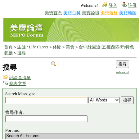
Welcome!
登入
註冊
美寶首頁
美寶百科
美寶論壇
美寶落格
美寶地圖
首頁
>
生涯 / Life Career
>
休閒
>
美食
>
台中綠園道(五權西四街)特色
餐廳
>
搜尋
搜尋
Advanced
討論區清單
發表文章
Search Messages:
搜尋作者:
Forums: