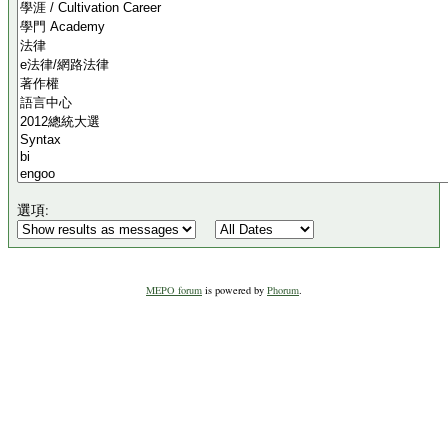
選項:
MEPO forum
is powered by
Phorum
.