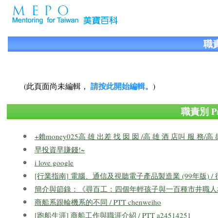
職責
請按此開始編輯。
(此頁面尚未編輯，
)
職責別 Pr
+賴money025高 雄 出差 找 囡 囡 /高 雄 酒 店叫 服 務/高 
早投資早賺錢!~
i love google
[行業指南] 電腦、通信及視聽電子產品製造業 (99年版) /
簡介與節錄：《尋百工：四個年輕孩子與一百種市井職人
商船系跟輪機系的不同 / PTT chenweiho
[跑船生涯] 商船工作與職涯介紹 / PTT a24514251