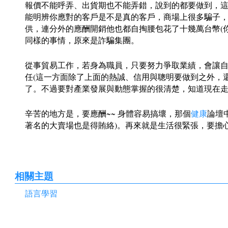
報價不能呼弄、出貨期也不能弄錯，說到的都要做到，
能明辨你應對的客戶是不是真的客戶，商場上很多騙子，
供，連分外的應酬開銷他也都自掏腰包花了十幾萬台幣(
同樣的事情，原來是詐騙集團。
從事貿易工作，若身為職員，只要努力爭取業績，會讓
任(這一方面除了上面的熱誠、信用與聰明要做到之外，
了。不過要對產業發展與動態掌握的很清楚，知道現在
辛苦的地方是，要應酬~~ 身體容易搞壞，那個
健康
論壇
著名的大賣場也是得賄絡)。再來就是生活很緊張，要擔
相關主題
語言學習