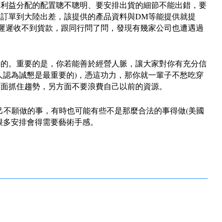
道利益分配的配置聰不聰明、要安排出貨的細節不能出錯，要
訂單到大陸出差，該提供的產品資料與DM等能提供就提
卻遲遲收不到貨款，跟同行問了問，發現有幾家公司也遭遇過
接的。重要的是，你若能善於經營人脈，讓大家對你有充分信
人認為誠懇是最重要的)，憑這功力，那你就一輩子不愁吃穿
方面抓住趨勢，另方面不要浪費自己以前的資源。
己不願做的事，有時也可能有些不是那麼合法的事得做(美國
很多安排會得需要藝術手感。