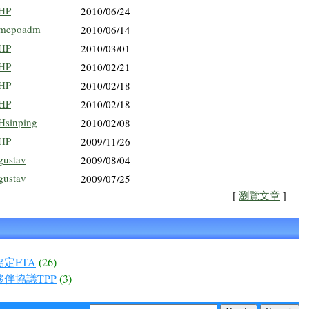
HP
2010/06/24
mepoadm
2010/06/14
HP
2010/03/01
HP
2010/02/21
HP
2010/02/18
HP
2010/02/18
Hsinping
2010/02/08
HP
2009/11/26
gustav
2009/08/04
gustav
2009/07/25
[
瀏覽文章
]
定FTA
(26)
伴協議TPP
(3)