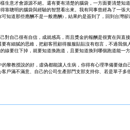
這樣生意才會源源不絕。還有要有清楚的腦袋，一方面要清楚知
得靠聰明的腦袋與經驗的智慧看出來。我有同事曾經為了一張大
你可知道那些應酬不是一般應酬)，結果約是簽到了，回到台灣
自己對自己很有自信，成就感高，而且獎金的報酬是很實在與直
還要有細膩的思維，把顧客照顧得服服貼貼沒有怨言，不過我個
走的線要往下掉，就要知道換跑道，且要知道換到哪個跑道能一
中的
黎教授說的好，虛偽都能讓人生病，你得有心理準備要做自
心客戶滿不滿意、自己的公司生產部門支部支持你、若是單子多