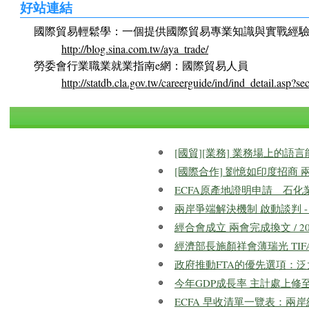
好站連結
國際貿易輕鬆學：一個提供國際貿易專業知識與實戰經
http://blog.sina.com.tw/aya_trade/
勞委會行業職業就業指南e網：國際貿易人員
http://statdb.cla.gov.tw/careerguide/ind/ind_detail.asp
[國貿][業務] 業務場上的語言
[國際合作] 劉憶如印度招商 兩國
ECFA原產地證明申請 石化業最大
兩岸爭端解決機制 啟動談判 - Re
經合會成立 兩會完成換文 / 2011
經濟部長施顏祥會薄瑞光 TIFA是
政府推動FTA的優先選項：泛太平洋
今年GDP成長率 主計處上修至8.24
ECFA 早收清單一覽表：兩岸