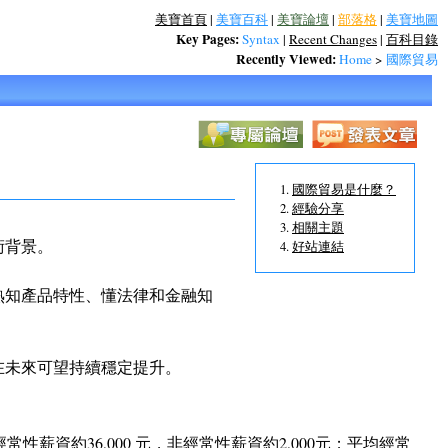
美寶首頁
|
美寶百科
|
美寶論壇
|
部落格
|
美寶地圖
Key Pages:
Syntax
|
Recent Changes
|
百科目錄
Recently Viewed:
Home
>
國際貿易
國際貿易是什麼？
經驗分享
相關主題
術背景。
好站連結
熟知產品特性、懂法律和金融知
在未來可望持續穩定提升。
性薪資約36,000 元，非經常性薪資約2,000元；平均經常