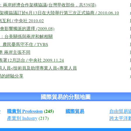
覽表：兩岸經濟合作架構協議(台灣早收部份，共539項)
構協議訂於6月13日在大陸舉行第三次正式協商 / 2010.06.10
 / 中央社 2010.02
響獨派的選擇 (2009.08)
：台美關係與兩岸和解相關
 農民憂馬守不住 / TVBS
基準 兩岸主張不同
12月訪台 / 中央社 2009.11.24
易人員<技術員及助理專業人員<專業人員
貿易的經驗分享
國際貿易的分類地圖
r
職責別 Profession
(245)
國際貿易
自由貿易協
產業別 Industry
(217)
跨太平洋夥