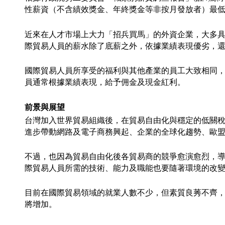
性薪資（不含績效獎金、年終獎金等非按月發放者）最低的10%約
近來在人才市場上大力「招兵買馬」的外資企業，大多具
際貿易人員的薪水除了底薪之外，依據業績表現優劣，
國際貿易人員所享受的福利與其他產業的員工大致相同
員通常根據業績表現，給予佣金及現金紅利。
前景與展望
台灣加入世界貿易組織後，在貿易自由化與穩定的低關
進步帶動網路及電子商務興起、企業的全球化趨勢、歐盟
不過，也因為貿易自由化後各貿易商的競爭愈演愈烈，
際貿易人員所需的技術、能力及職能也要隨著環境的改變而
目前在國際貿易領域的就業人數不少，但素質良莠不齊
將增加。