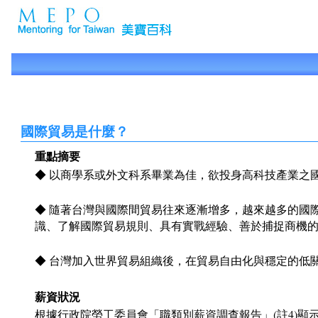
國際貿易是什麼？
重點摘要
◆ 以商學系或外文科系畢業為佳，欲投身高科技產業之
◆ 隨著台灣與國際間貿易往來逐漸增多，越來越多的國
識、了解國際貿易規則、具有實戰經驗、善於捕捉商機
◆ 台灣加入世界貿易組織後，在貿易自由化與穩定的低
薪資狀況
根據行政院勞工委員會「職類別薪資調查報告」(註4)顯示，民