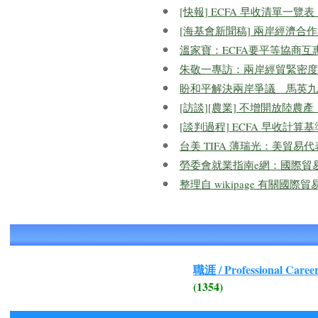
[快報] ECFA 早收清單一
[海基會新聞稿] 兩岸經濟合作架
溫家寶：ECFA要平等協商互惠互利
朱敬一專訪：兩岸經貿緊密度會影
盼和平解決兩岸爭議 馬英九
[訪談][農業] 不增開放陸農產
[談判過程] ECFA 早收計算
台美 TIFA 薄瑞光：美貿易代表署
勞委會就業指南e網：國際貿
整理自 wikipage 有關國際
職涯 / Professional Caree
(1354)