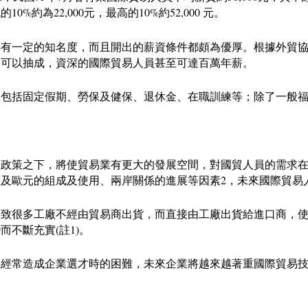
為22,000元，最高的10%約52,000 元。
有一定的知名度，而且開出的薪資條件都頗為優厚。根據外貿協會
還可以抽成，資深的國際貿易人員甚至可達百萬年薪。
，包括固定假期、勞保及健保、退休金、在職訓練等；除了一般
稅政策之下，將使貿易業有更大的發展空間，對國貿人員的需求
及歐元的組成及使用、兩岸關係的進展等因素2，未來國際貿易
導致很多工廠不經由貿易商出貨，而直接由工廠出貨給進口商，
不斷充實(註1)。
，經常造成企業選才時的困難，未來企業將越來越著重國際貿易