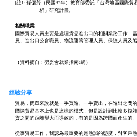
[註1: 孫儷芳（民國92年）教育部委託「台灣地區國際
析」研究計畫。
相關職業
國際貿易人員主要是處理貨品進出口的相關業務工作，
員、進出口公會職員、物流運籌管理人員、保險人員及
（資料摘自：勞委會就業指南e網）
經驗分享
貿易，簡單來說就是一手買進、一手賣出，在進出之間
國際貿易基本上也是這樣的模式，但是設計到比較多複
貨之間的距離變大而導致的，有的是因為跨國而產生的
從事貿易工作，我認為最重要的是熱誠的態度，對客戶