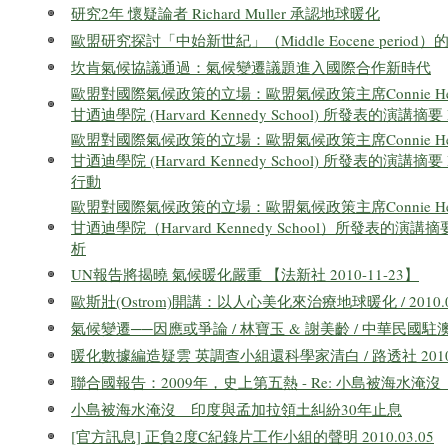
研究2年 懷疑論者 Richard Muller 承認地球暖化
歐盟研究探討「中始新世紀」（Middle Eocene perio
坎肯氣候協議通過：氣候變遷議題進入國際合作新時代
歐盟對國際氣候政策的立場：歐盟氣候政策主席Connie Hed
甘迺迪學院 (Harvard Kennedy School) 所發表的演講摘要
歐盟對國際氣候政策的立場：歐盟氣候政策主席Connie Hed
甘迺迪學院 (Harvard Kennedy School) 所發表的演講
行動
歐盟對國際氣候政策的立場：歐盟氣候政策主席Connie Hed
甘迺迪學院（Harvard Kennedy School）所發表的演講
析
UN報告將揭曉 氣候暖化嚴重 【法新社 2010-11-23】
歐斯壯(Ostrom)開講：以人心美化來治療地球暖化 / 2010.
氣候變遷──因應或爭論 / 林寶玉 & 謝美齡 / 中華民國
暖化數據編造疑雲 英調查小組還科學家清白 / 路透社 2010/0
聯合國報告：2009年，史上第五熱 - Re: 小島被海水
小島被海水淹沒 印度與孟加拉領土糾紛30年止息
[官方訊息] 正負2度C紀錄片工作小組的聲明 2010.03.05