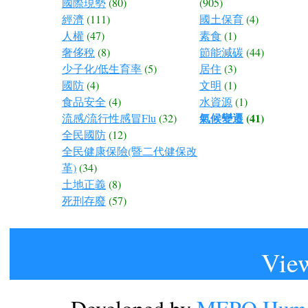
國際現勢
(80)
(905)
經濟
(111)
國土保育
(4)
人權
(47)
素食
(1)
奢侈稅
(8)
節能減碳
(44)
少子化/低生育率
(5)
居住
(3)
國防
(4)
文明
(1)
食品安全
(4)
水資源
(1)
氣候變遷
(41)
流感/流行性感冒Flu
(32)
全民國防
(12)
全民健康保險(暨二代健保改
革)
(34)
土地正義
(8)
死刑存廢
(57)
View