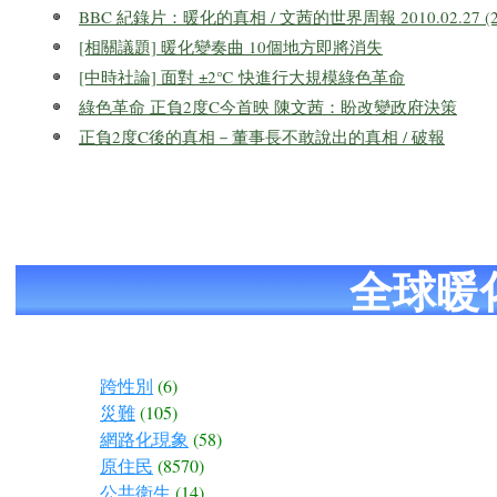
BBC 紀錄片：暖化的真相 / 文茜的世界周報 2010.02.27 (2/
[相關議題] 暖化變奏曲 10個地方即將消失
[中時社論] 面對 ±2℃ 快進行大規模綠色革命
綠色革命 正負2度C今首映 陳文茜：盼改變政府決策
正負2度C後的真相－董事長不敢說出的真相 / 破報
全球暖
跨性別
(6)
災難
(105)
網路化現象
(58)
原住民
(8570)
公共衛生
(14)