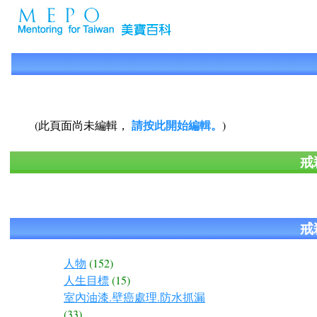
請按此開始編輯。
(此頁面尚未編輯，
)
戒
戒
人物
(152)
人生目標
(15)
室內油漆.壁癌處理.防水抓漏
(33)