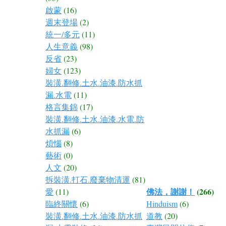
啟蒙
(16)
週末登場
(2)
統一/多元
(11)
人生意義
(98)
反省
(23)
婦女
(123)
裝潢.翻修.土水.油漆.防水抓
漏.水電
(11)
格言集錦
(17)
裝潢.翻修.土水.油漆.水電.防
水抓漏
(6)
煩惱
(8)
藝術
(0)
人文
(20)
拆裝潢.打石.廢棄物清運
(81)
佛法，謝謝！
(266)
愛
(11)
臨終關懷
(6)
Hinduism
(6)
裝潢.翻修.土水.油漆.防水抓
道教
(20)