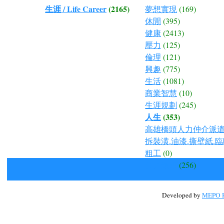
生涯 / Life Career
(2165)
夢想實現
(169)
休閒
(395)
健康
(2413)
壓力
(125)
倫理
(121)
興趣
(775)
生活
(1081)
商業智慧
(10)
生涯規劃
(245)
人生
(353)
高雄橋頭人力仲介派遣.
拆裝潢.油漆.撕壁紙.臨
粗工
(0)
公共議題
(256)
Developed by
MEPO H