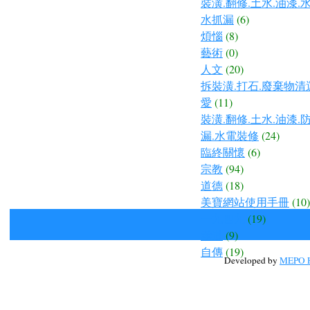
裝潢.翻修.土水.油漆.
水抓漏
(6)
煩惱
(8)
藝術
(0)
人文
(20)
拆裝潢.打石.廢棄物清
愛
(11)
裝潢.翻修.土水.油漆.
漏.水電裝修
(24)
臨終關懷
(6)
宗教
(94)
道德
(18)
美寶網站使用手冊
(10)
一九四九
(19)
孝道
(9)
自傳
(19)
Developed by
MEPO H