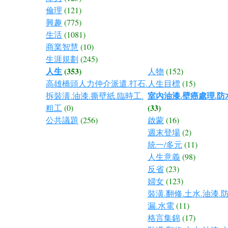
倫理
(121)
興趣
(775)
生活
(1081)
商業智慧
(10)
生涯規劃
(245)
人生
(353)
人物
(152)
高雄橋頭人力仲介派遣.打石.
人生目標
(15)
室內油漆.壁癌處理.防
拆裝潢.油漆.撕壁紙.臨時工.
(33)
粗工
(0)
公共議題
(256)
啟蒙
(16)
週末登場
(2)
統一/多元
(11)
人生意義
(98)
反省
(23)
婦女
(123)
裝潢.翻修.土水.油漆.
漏.水電
(11)
格言集錦
(17)