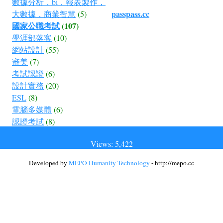
數據分析，bi，報表製作，
passpass.cc
大數據，商業智慧
(5)
國家公職考試
(107)
學涯部落客
(10)
網站設計
(55)
審美
(7)
考試認證
(6)
設計實務
(20)
ESL
(8)
電腦多媒體
(6)
認證考試
(8)
Views: 5,422
Developed by
MEPO Humanity Technology
-
http://mepo.cc