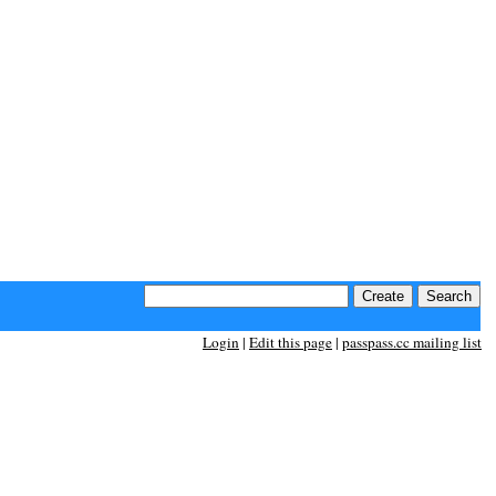
Login
|
Edit this page
|
passpass.cc mailing list