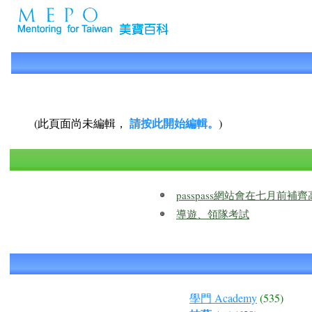
請按此開始編輯。
(此頁面尚未編輯，
)
passpass網站會在七月前
導遊、領隊考試
學門 Academy
(535)