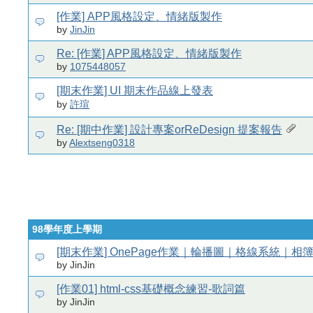
[作業] APP風格設定、情緒版製作
by
JinJin
Re: [作業] APP風格設定、情緒版製作
by
1075448057
[期末作業] UI 期末作品線上發表
by
許瑄
Re: [期中作業] 設計專案orReDesign 提案報告
by
Alextseng0318
98學年度上學期
[期末作業] OnePage作業｜輪播圖｜格線系統｜相
by JinJin
[作業01] html-css基礎概念練習-歌詞篇
by JinJin