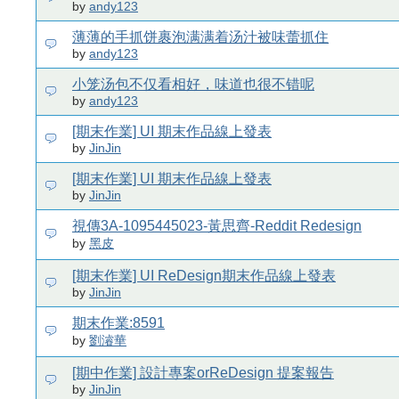
by
andy123
薄薄的手抓饼裹泡满满着汤汁被味蕾抓住
by
andy123
小笼汤包不仅看相好，味道也很不错呢
by
andy123
[期末作業] UI 期末作品線上發表
by
JinJin
[期末作業] UI 期末作品線上發表
by
JinJin
視傳3A-1095445023-黃思齊-Reddit Redesign
by
黑皮
[期末作業] UI ReDesign期末作品線上發表
by
JinJin
期末作業:8591
by
劉濬華
[期中作業] 設計專案orReDesign 提案報告
by
JinJin