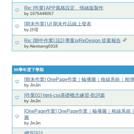
Re: [作業] APP風格設定、情緒版製作
by 1075448057
[期末作業] UI 期末作品線上發表
by 許瑄
Re: [期中作業] 設計專案orReDesign 提案報告
by Alextseng0318
98學年度下學期
[期末作業] OnePage作業｜輪播圖｜格線系統｜相
by JinJin
[作業01] html-css基礎概念練習-歌詞篇
by JinJin
[OnePage作業] OnePage作業｜輪播圖｜格線系
圖
by JinJin
網頁設計