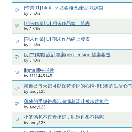
[作業01] html-css基礎概念練習-歌詞篇
by JinJin
[期末作業] UI 期末作品線上發表
by JinJin
[期末作業] UI 期末作品線上發表
by JinJin
[期中作業] 設計專案orReDesign 提案報告
by JinJin
figma期中補教
by 1111445145
愿自己每天都可以保持愉悦的心情和积极的生活心
by andy123
薄薄的手抓饼裹泡满满着汤汁被味蕾抓住
by andy123
小笼汤包不仅看相好，味道也很不错呢
by andy123