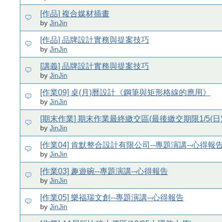
[作品] 複合媒材插畫
by
JinJin
[作品] 品牌設計實務與提案技巧
by
JinJin
[講義] 品牌設計實務與提案技巧
by
JinJin
[作業09] 桌(月)曆設計《鋼筆與矩形格線的應用》
by
JinJin
[期末作業] 期末作業最終繳交區(最後繳交期限1/5(日)
by
JinJin
[作業04] 肯默整合設計有限公司--專題演講--心得報
by
JinJin
[作業03] 趣遊碗--專題演講--心得報告
by
JinJin
[作業05] 樂福瑞文創--專題演講--心得報告
by
JinJin