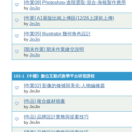
[作業08] Photoshop-進階選取-混合-海報製作應用
by
JinJin
[作業] A1展版比稿上傳區(12/26上課前上傳)
by
JinJin
[作業05] Illustrator 幾何角色設計
by
JinJin
[期末作業] 期末作業繳交說明
by
JinJin
102-1《中國》數位互動式教學平台研習課程
[作業02] 影像的修補與美化-人物編修篇
by JinJin
[作品] 複合媒材插畫
by JinJin
[作品] 品牌設計實務與提案技巧
by JinJin