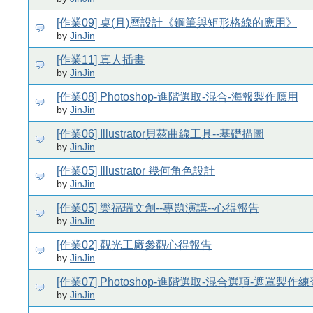
[作業09] 桌(月)曆設計《鋼筆與矩形格線的應用》
by
JinJin
[作業11] 真人插畫
by
JinJin
[作業08] Photoshop-進階選取-混合-海報製作應用
by
JinJin
[作業06] Illustrator貝茲曲線工具--基礎描圖
by
JinJin
[作業05] Illustrator 幾何角色設計
by
JinJin
[作業05] 樂福瑞文創--專題演講--心得報告
by
JinJin
[作業02] 觀光工廠參觀心得報告
by
JinJin
[作業07] Photoshop-進階選取-混合選項-遮罩製作練
by
JinJin