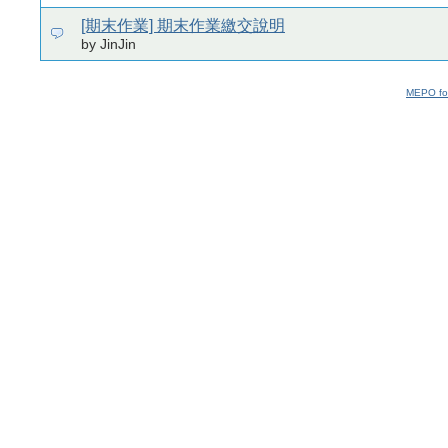
[期末作業] 期末作業繳交說明
by JinJin
MEPO fo