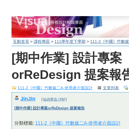
互動首頁
>
課程專區
>
111學年度下學期
>
111-2《中國》竹數
[期中作業] 設計專案
orReDesign 提案報
111-2《中國》竹數媒二A-使用者介面設計
文章列表
JinJin
[
站內寄信 / PM
]
[期中作業] 設計專案orReDesign 提案報告
分類標籤:
111-2《中國》竹數媒二A-使用者介面設計