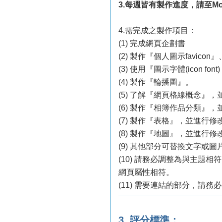
3.每週皆有製作進度，請至Mo
4.需完成之製作項目：
(1) 完成網頁企劃書
(2) 製作『個人圖示favicon
(3) 使用『圖示字體(icon font)
(4) 製作『輪播圖』。
(5) 了解『網頁格線概念』
(6) 製作『相簿作品分類』
(7) 製作『表格』，並進行修
(8) 製作『地圖』，並進行修
(9) 其他部分可替換文字或
(10) 請務必調整為與主
網頁屬性相符。
(11) 需要連結的部分，
3. 評分標準：