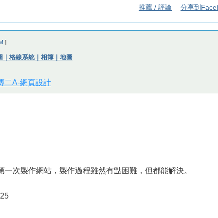
推薦 / 評論
分享到Face
M
]
｜輪播圖｜格線系統｜相簿｜地圖
視傳二A-網頁設計
驗，第一次製作網站，製作過程雖然有點困難，但都能解決。
25