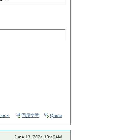
book
回應文章
Quote
June 13, 2024 10:46AM