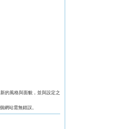
全新的風格與面貌，並與設定之
整個網站需無錯誤。