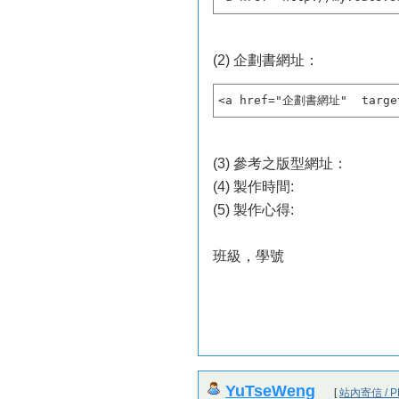
(2) 企劃書網址：
<a href="企劃書網址"  targe
(3) 參考之版型網址：
(4) 製作時間:
(5) 製作心得:
班級，學號
YuTseWeng
[
站內寄信 / P