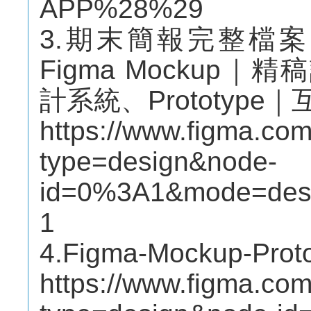
APP%28%29
3.期末簡報完整檔
Figma Mockup｜精
計系統、Prototyp
https://www.figma.c
type=design&node-
id=0%3A1&mode=des
1
4.Figma-Mockup-
https://www.figma.c