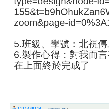
type=design&node-id
155&t=b9hOhukZan6W
zoom&page-id=0%3A
5.班級、學號：北視傳二Ｂ
6.製作心得：對我而
在上面終於完成了
1111445116