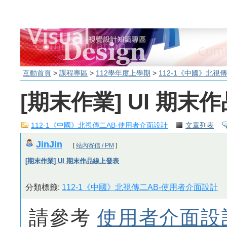
互動首頁
>
課程專區
>
112學年度上學期
>
112-1《中國》北視
[期末作業] UI 期末
112-1《中國》北視傳二AB-使用者介面設計
文章列表
JinJin
[
站內寄信 / PM
]
[期末作業] UI 期末作品線上發表
分類標籤:
112-1《中國》北視傳二AB-使用者介面設計
請參考
使用者介面設