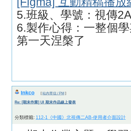
[Figma] 互動精稿播
5.班級、學號：視傳2A. 
6.製作心得：一整個學
第一天涅槃了
Inkco
[
站內寄信 / PM
]
Re: [期末作業] UI 期末作品線上發表
分類標籤:
112-1《中國》北視傳二AB-使用者介面設計