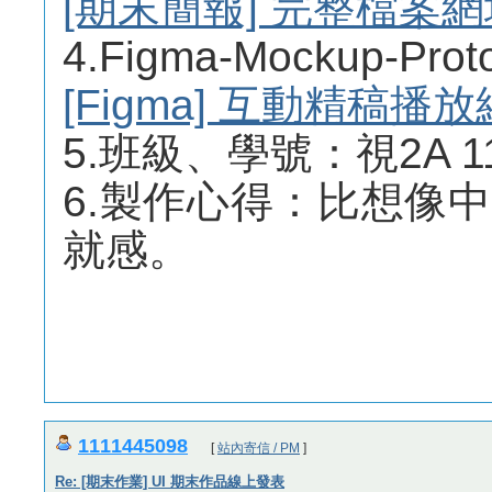
[期末簡報] 完整檔案網
4.Figma-Mockup-
[Figma] 互動精稿播
5.班級、學號：視2A 11
6.製作心得：比想像
就感。
1111445098
[
站內寄信 / PM
]
Re: [期末作業] UI 期末作品線上發表