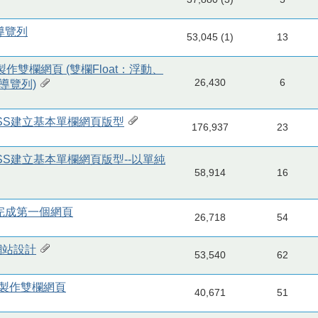
頁導覽列
53,045 (1)
13
，製作雙欄網頁 (雙欄Float：浮動、
26,430
6
導覽列)
與CSS建立基本單欄網頁版型
176,937
23
與CSS建立基本單欄網頁版型--以單純
58,914
16
SS完成第一個網頁
26,718
54
網站設計
53,540
62
浮動，製作雙欄網頁
40,671
51