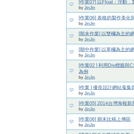
[作業07] 以Float：浮
by
JinJin
[作業06] 表格的製作美
by
JinJin
[期末作業] 以雙欄為主的
by
JinJin
[期中作業] 以單欄為主的
by
JinJin
[作業02 ] 利用Div標
為例
by
JinJin
[作業 ] 優良設計網站蒐集
by
JinJin
[作業05] 2014台灣海
by
JinJin
[作業06] 期末比稿上傳區
by
JinJin