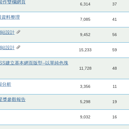
動，製作雙欄網頁
6,314
37
化與資料整理
7,085
41
網站設計
9,452
56
網站設計
15,233
59
籤與CSS建立基本網頁版型--以單純色塊
11,728
48
與分析
3,356
11
報新星獎參觀報告
5,298
19
9,032
16