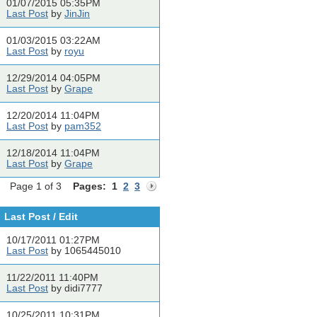
01/07/2015 05:35PM
Last Post
by
JinJin
01/03/2015 03:22AM
Last Post
by
royu
12/29/2014 04:05PM
Last Post
by
Grape
12/20/2014 11:04PM
Last Post
by
pam352
12/18/2014 11:04PM
Last Post
by
Grape
Page 1 of 3
Pages:
1
2
3
Last Post / Edit
10/17/2011 01:27PM
Last Post
by 1065445010
11/22/2011 11:40PM
Last Post
by didi7777
10/25/2011 10:31PM