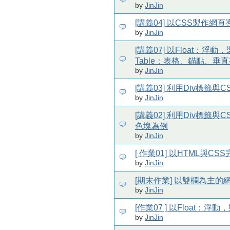
by
JinJin
[講義04] 以CSS製作網
by
JinJin
[講義07] 以Float：浮動
Table：表格、錨點、垂直
by
JinJin
[講義03] 利用Div標籤
by
JinJin
[講義02] 利用Div標籤
色塊為例
by
JinJin
[ 作業01] 以HTML與C
by
JinJin
[期末作業] 以雙欄為主的
by
JinJin
[作業07 ] 以Float：
by
JinJin