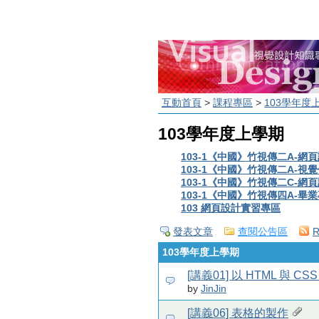
互動首頁
>
課程專區
>
103學年度
103學年度上學期
103-1《中國》竹視傳二A-網
103-1《中國》竹視傳二A-視覺
103-1《中國》竹視傳二C-網
103-1《中國》竹視傳四A-畢業
103 網頁設計實習專區
發表文章
查閱公告區
103學年度上學期
[講義01] 以 HTML 與 
by
JinJin
[講義06] 表格的製作