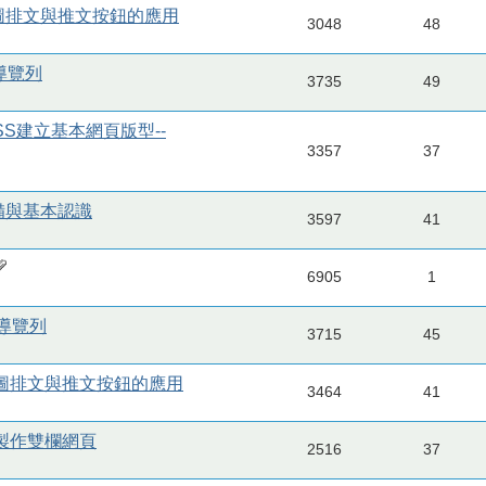
繞圖排文與推文按鈕的應用
3048
48
頁導覽列
3735
49
CSS建立基本網頁版型--
3357
37
準備與基本認識
3597
41
6905
1
頁導覽列
3715
45
、繞圖排文與推文按鈕的應用
3464
41
動，製作雙欄網頁
2516
37