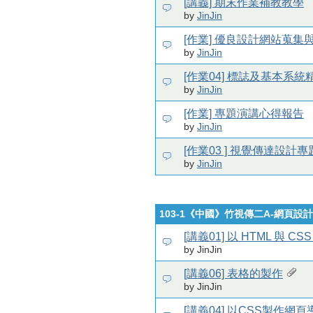
[講義] 期末作業補教教學
by
JinJin
[作業] 優良設計網站蒐集
by
JinJin
[作業04] 標誌及基本系
by
JinJin
[作業] 專題演講心得報告
by
JinJin
[作業03 ] 視覺傳達設
by
JinJin
103-1《中國》竹視傳二A-網頁設計
[講義01] 以 HTML 與 
by JinJin
[講義06] 表格的製作
by JinJin
[講義04] 以CSS製作網