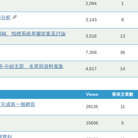
2,094
1
與分析
3,143
8
統精稿、指標系統草圖提案及討論
3,516
13
7,358
36
計專題-分組主題、名單與資料蒐集
4,617
14
Views
發表文章數
CSS 完成第一個網頁
28135
11
15606
5
頁導覽列