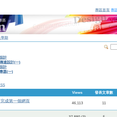
專區首頁
專
上學期
頁設計
傳達設計(一)
頁設計
專題(一)
RSS
Views
發表文章數
CSS 完成第一個網頁
46,113
11
37,880 (3)
5