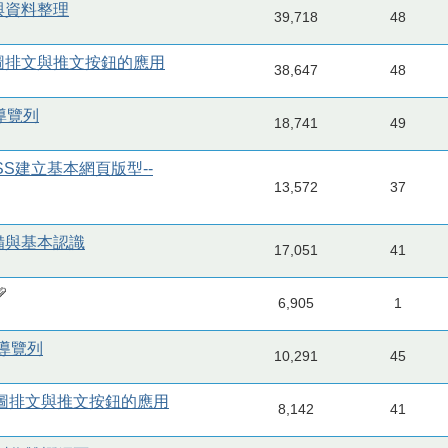
化與資料整理
39,718
48
繞圖排文與推文按鈕的應用
38,647
48
頁導覽列
18,741
49
CSS建立基本網頁版型--
13,572
37
準備與基本認識
17,051
41
6,905
1
頁導覽列
10,291
45
、繞圖排文與推文按鈕的應用
8,142
41