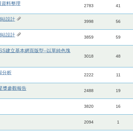
化與資料整理
2783
41
網站設計
3998
56
網站設計
3859
59
籤與CSS建立基本網頁版型--以單純色塊
3018
48
與分析
2222
11
報新星獎參觀報告
2488
19
3820
16
2094
1