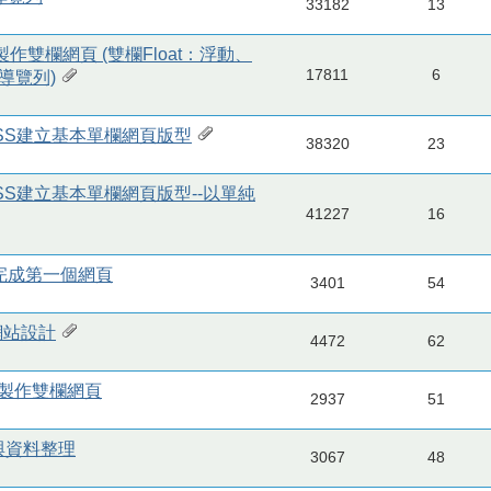
33182
13
，製作雙欄網頁 (雙欄Float：浮動、
17811
6
導覽列)
與CSS建立基本單欄網頁版型
38320
23
與CSS建立基本單欄網頁版型--以單純
41227
16
SS完成第一個網頁
3401
54
網站設計
4472
62
浮動，製作雙欄網頁
2937
51
化與資料整理
3067
48