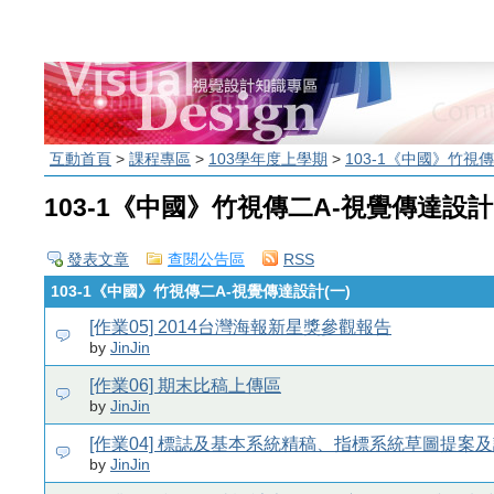
互動首頁
>
課程專區
>
103學年度上學期
>
103-1《中國》竹視
103-1《中國》竹視傳二A-視覺傳達設計
發表文章
查閱公告區
RSS
103-1《中國》竹視傳二A-視覺傳達設計(一)
[作業05] 2014台灣海報新星獎參觀報告
by
JinJin
[作業06] 期末比稿上傳區
by
JinJin
[作業04] 標誌及基本系統精稿、指標系統草圖提案
by
JinJin