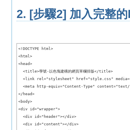
2.
[步驟2] 加入完整
<!DOCTYPE html>

<html>

<head>

  <title>學號-以色塊建構的網頁單欄排版</title>

  <link rel="stylesheet" href="style.css" media=
  <meta http-equiv="Content-Type" content="text/
</head>

<body>

<div id="wrapper"> 

  <div id="header"></div>

  <div id="content"></div>
