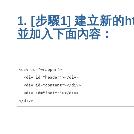
1. [步驟1]
建立新的htm
並加入下面內容：
<div id="wrapper"> 

  <div id="header"></div>

  <div id="content"></div>

  <div id="footer"></div>

</div>