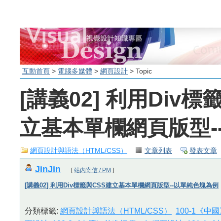
互動首頁
>
電腦多媒體
>
網頁設計
> Topic
[講義02] 利用Div標
立基本單欄網頁版型-
網頁設計與語法（HTML/CSS）
文章列表
發表文章
JinJin
[
站內寄信 / PM
]
[講義02] 利用Div標籤與CSS建立基本單欄網頁版型--以單純色塊為例
分類標籤:
網頁設計與語法（HTML/CSS）
100-1《中