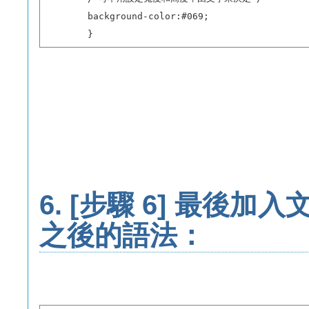
        background-color:#069;     

        }
6.
[步驟 6] 最後加入文
之後的語法：