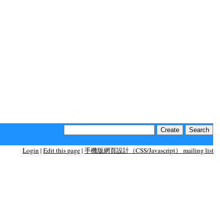
Login
|
Edit this page
|
手機版網頁設計（CSS/Javascript） mailing list